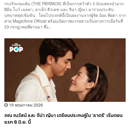
กรงรักเกมแค้น (THE PAYBACK) ที่เป็นการคว้าตัว 3 นักแสดงนำมาก
ฝีมือ โบว์ เมลดา, อาเล็ก ธีรเดช และ จีน่า ญีณา มาร่วมประชัน
บทบาทสุดเข้มข้น โดยโปรเจกต์นี้เป็นผลงานจากผู้จัด อ้อม พิยดา จาก
ค่าย Magicifone Official พร้อมเปิดภาพแรกอย่างเป็นทางการเมื่อวันที่
23 กรกฎาคมที่ผ่านมา ซึ่ง...
19 พฤษภาคม 2026
ภณ ณวัสน์ และ จีน่า ญีนา เตรียมประกบคู่ใน ‘ธาตรี’ เริ่มตอน
แรก 8 มิ.ย. นี้