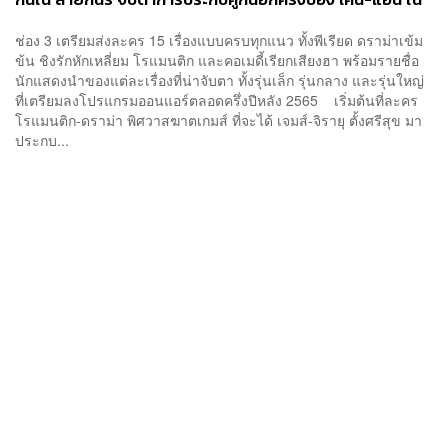
ซุปตาร์ 2550
ช่อง 3 เตรียมส่งละคร 15 เรื่องแบบครบทุกแนว ทั้งพีเรียด ดราม่าเข้ม
ข้น ชิงรักหักเหลี่ยม โรแมนติก และคอเมดี้เรียกเสียงฮา พร้อมรายชื่อ
นักแสดงนำของแต่ละเรื่องที่น่าจับตา ทั้งรุ่นเล็ก รุ่นกลาง และรุ่นใหญ่
ที่เตรียมลงโปรแกรมออนแอร์ตลอดครึ่งปีหลัง 2565 เริ่มต้นที่ละคร
โรแมนติก-ดราม่า พิศวาสฆาตเกมส์ ที่จะได้ เจมส์-จิรายุ ตั้งศรีสุข มา
ประกบ...