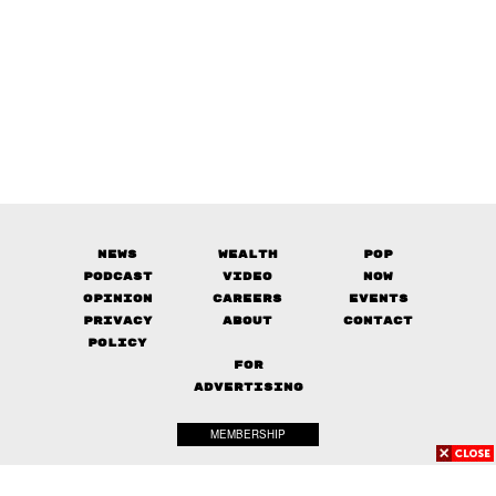
News
Wealth
Pop
Podcast
Video
Now
Opinion
Careers
Events
Privacy
About
Contact
Policy
FOR
ADVERTISING
MEMBERSHIP