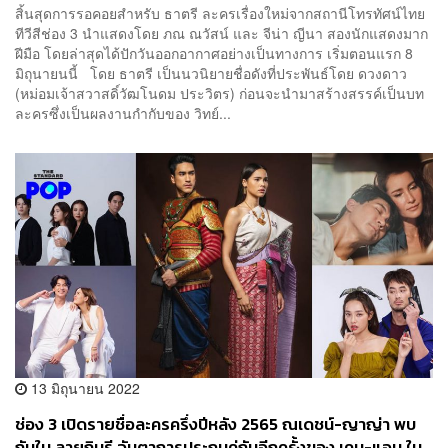
สิ้นสุดการรอคอยสำหรับ ธาตรี ละครเรื่องใหม่จากสถานีโทรทัศน์ไทย
ทีวีสีช่อง 3 นำแสดงโดย ภณ ณวัสน์ และ จีน่า ญีนา สองนักแสดงมาก
ฝีมือ โดยล่าสุดได้ปักวันออกอากาศอย่างเป็นทางการ เริ่มตอนแรก 8
มิถุนายนนี้ โดย ธาตรี เป็นนวนิยายชื่อดังที่ประพันธ์โดย ดวงดาว
(หม่อมเจ้าสวาสดิ์วัฒโนดม ประวิตร) ก่อนจะนำมาสร้างสรรค์เป็นบท
ละครซึ่งเป็นผลงานกำกับของ วิทย์...
13 มิถุนายน 2022
ช่อง 3 เปิดรายชื่อละครครึ่งปีหลัง 2565 ณเดชน์-ญาญ่า พบ
กันใน ลายกินรี จับตาการประกบคู่กันอีกครั้งของ เคน-แอน ใน