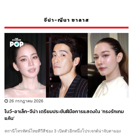
จีน่า-ญีนา ซาลาส
26 กรกฎาคม 2026
โบว์-อาเล็ก-จีน่า เตรียมประชันฝีมือการแสดงใน ‘กรงรักเกม
แค้น’
สถานีโทรทัศน์ไทยทีวีสีช่อง 3 เปิดตัวอีกหนึ่งโปรเจกต์น่าจับตามอง