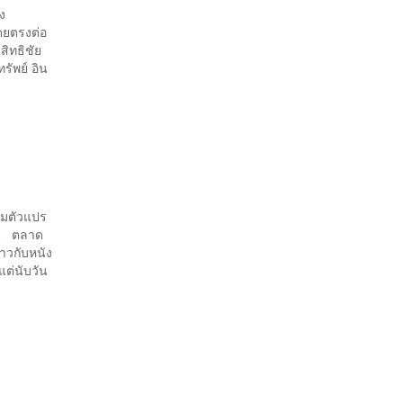
ง
ดยตรงต่อ
สิทธิชัย
ัพย์ อิน
ำไมตัวแปร
กิน ตลาด
ราวกับหนัง
แต่นับวัน