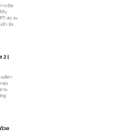
การเปิด
้กับ
GPT-4o จะ
ล้ว ยัง
 2 |
ุเนต์ตา
กลุ่ม
อ่าน
ing
ด้วย