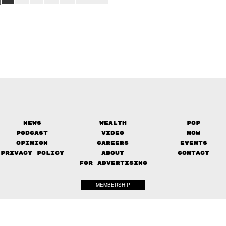
News
Wealth
Pop
Podcast
Video
Now
Opinion
Careers
Events
Privacy Policy
About
Contact
FOR ADVERTISING
MEMBERSHIP