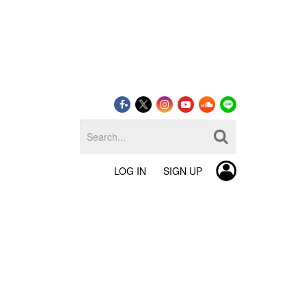
LOG IN
SIGN UP