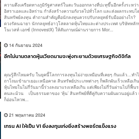
ความตึงเครียดทางภูมิรัฐศาสตร์ในตะวันออกกลางที่ปะทุขึ้นอีกครั้งระหว่า
อิสราเอลและอิหร่าน กำลังสร้างความกังวลไปทั่วโลก และส่งผลกระทบโ
สินทรัพย์ลงทุน คำถามสำคัญคือนักลงทุนควรปรับกลยุทธ์รับมืออย่างไร? 
ดวงรัตนฉายา นักกลยุทธ์อาวุโสตลาดหุ้นไทยและต่างประเทศ บริษัทหลักทร
โนเวสท์ เอกซ์ (InnovestX) ให้สัมภาษณ์ผ่านรายการ Mor...
14 กันยายน 2024
อีกไม่นานตลาดหุ้นเวียดนามจะพุ่งทะยานด้วยเศรษฐกิจดิจิทัล
คุณรู้สึกไหมครับ ในยุคนี้โลกการลงทุนไม่ง่ายเหมือนที่เคยๆ กันแล้ว…ท
ถาโถมเข้ามาเยอะเหนือคาด สินทรัพย์ประเภทต่างๆ ก็พลิกผันเร็วเหลือเ
หุ้นไทยในไม่กี่วันมานี้ร่วงลงมาแรงเหลือเกิน แต่เพียงไม่กี่วันผ่านไปก็ฟื้น
คนละม้วน เป็นธรรมดาของ ‘หุ้น’ สินทรัพย์ที่ตีคู่กับความผันผวนอยู่แล้ว 
ก็อ่อนไหวพ...
21 พฤษภาคม 2024
เทรน AI ให้เป็น VI ยิ่งลงทุนเก่งยิ่งสร้างพอร์ตแข็งแรง