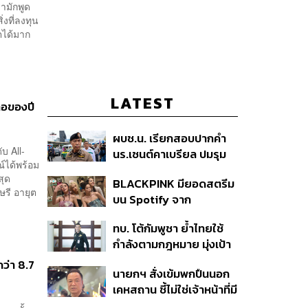
รามักพูด
่งที่ลงทุน
์ตได้มาก
LATEST
ือของปี
ผบช.น. เรียกสอบปากคำ
บ All-
นร.เซนต์คาเบรียล ปมรุม
ณ์ได้พร้อม
ทำร้ายเพื่อน-ใช้ปืนขู่ สั่ง
สุด
BLACKPINK มียอดสตรีม
ดำเนินคดีแล้ว
ษรี อายุต
บน Spotify จาก
ประเทศไทยสูงถึง 536 ล้าน
ทบ. โต้กัมพูชา ย้ำไทยใช้
ครั้ง ตลอด 10 ปีที่ผ่านมา
กำลังตามกฎหมาย มุ่งเป้า
หมายทางทหาร ชี้ความเสีย
ว่า 8.7
นายกฯ สั่งเข้มพกปืนนอก
หายไทยไม่อาจลบด้วย
เคหสถาน ชี้ไม่ใช่เจ้าหน้าที่มี
ข้อมูลบิดเบือน
โทษอุกฉกรรจ์ ปืนถูกขโมย