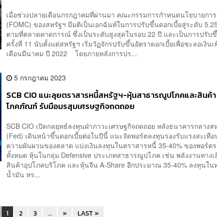
เมื่อช่วงปลายเดือนกรกฎาคมที่ผ่านมา คณะกรรมการกำหนดนโยบายการเ
(FOMC) ของสหรัฐฯ มีมติเป็นเอกฉันท์ในการปรับขึ้นดอกเบี้ยสู่ระดับ 5.
ตามที่ตลาดคาดการณ์ ซึ่งเป็นระดับสูงสุดในรอบ 22 ปี และเป็นการปรับขึ้
ครั้งที่ 11 นับตั้งแต่สหรัฐฯ เริ่มวัฏจักรปรับขึ้นอัตราดอกเบี้ยเพื่อชะลอเงิน
เดือนมีนาคม ปี 2022 โดยภายหลังการปร...
5 กรกฎาคม 2023
SCB CIO แนะลุยตราสารหนี้สหรัฐฯ-หุ้นสาธารณูปโภคและสินค้า
โภคภัณฑ์ รับมือมรสุมเศรษฐกิจถดถอย
SCB CIO เปิดกลยุทธ์ลงทุนฝ่าภาวะเศรษฐกิจถดถอย หลังธนาคารกลางสห
(Fed) เดินหน้าขึ้นดอกเบี้ยต่อในปีนี้ แนะจัดพอร์ตลงทุนรองรับแรงสะเทื
ความผันผวนของตลาด แบ่งเงินลงทุนในตราสารหนี้ 35-40% ของพอร์ต
ทั้งหมด หุ้นในกลุ่ม Defensive ประเภทสาธารณูปโภค เช่น พลังงานทางเล
สินค้าอุปโภคบริโภค และหุ้นจีน A-Share อีกประมาณ 35-40% ลงทุนใ
น้ำมัน หร...
1
2
3
...
»
LAST »