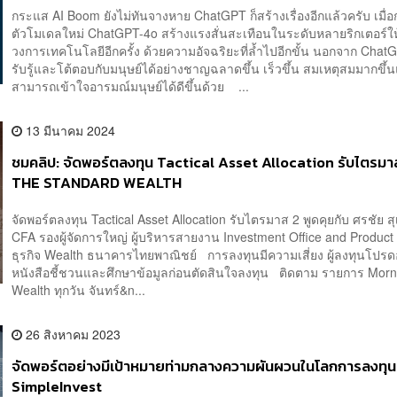
กระแส AI Boom ยังไม่ทันจางหาย ChatGPT ก็สร้างเรื่องอีกแล้วครับ เมื่อ
ตัวโมเดลใหม่ ChatGPT-4o สร้างแรงสั่นสะเทือนในระดับหลายริกเตอร์ให
วงการเทคโนโลยีอีกครั้ง ด้วยความอัจฉริยะที่ล้ำไปอีกขั้น นอกจาก Chat
รับรู้และโต้ตอบกับมนุษย์ได้อย่างชาญฉลาดขึ้น เร็วขึ้น สมเหตุสมมากขึ้นแ
สามารถเข้าใจอารมณ์มนุษย์ได้ดีขึ้นด้วย ...
13 มีนาคม 2024
ชมคลิป: จัดพอร์ตลงทุน Tactical Asset Allocation รับไตรมาส
THE STANDARD WEALTH
จัดพอร์ตลงทุน Tactical Asset Allocation รับไตรมาส 2 พูดคุยกับ ศรชัย ส
CFA รองผู้จัดการใหญ่ ผู้บริหารสายงาน Investment Office and Product 
ธุรกิจ Wealth ธนาคารไทยพาณิชย์ การลงทุนมีความเสี่ยง ผู้ลงทุนโปรด
หนังสือชี้ชวนและศึกษาข้อมูลก่อนตัดสินใจลงทุน ติดตาม รายการ Morn
Wealth ทุกวัน จันทร์&n...
26 สิงหาคม 2023
จัดพอร์ตอย่างมีเป้าหมายท่ามกลางความผันผวนในโลกการลงทุน
SimpleInvest