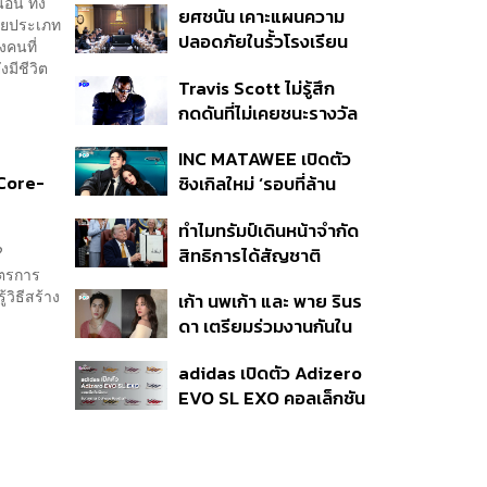
อน ทั้ง
ยศชนัน เคาะแผนความ
ก่อเหตุ เจ้าของร่วมรับผิด
ายประเภท
ปลอดภัยในรั้วโรงเรียน
งคนที่
90 วัน ส่งนักสุขภาพจิต
มีชีวิต
Travis Scott ไม่รู้สึก
ดูแล-คุมเข้มคัดกรองสิ่ง
กดดันที่ไม่เคยชนะรางวัล
ผิดกฎหมาย
แกรมมี่ แม้มีชื่อเข้าชิงมา
INC MATAWEE เปิดตัว
แล้ว 10 ครั้ง
‘Core-
ซิงเกิลใหม่ ‘รอบที่ล้าน
(Loop)’ ที่ได้ เน PERSES
ทำไมทรัมป์เดินหน้าจำกัด
มาแสดงในมิวสิกวิดีโอ
y?
สิทธิการได้สัญชาติ
ูตรการ
อเมริกันโดยกำเนิดอีกครั้ง
้วิธีสร้าง
เก้า นพเก้า และ พาย รินร
แม้ศาลสูงสุดเคยตัดสิน
ดา เตรียมร่วมงานกันใน
คัดค้าน
‘รสกาล Enchanted
adidas เปิดตัว Adizero
Taste In Time’
EVO SL EXO คอลเล็กชัน
พิเศษรับฤดูกาล College
Football