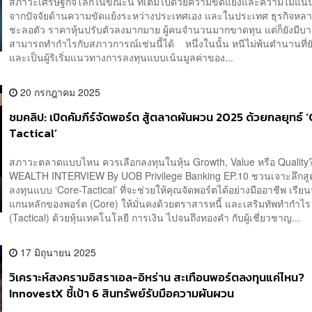
สภาวะเศรษฐกิจโลกในขณะนี้ ที่เต็มไปด้วยความขัดแย้งและความไม่แน่น
จากปัจจัยด้านความขัดแย้งระหว่างประเทศเอง และในประเทศ ธุรกิจหล
ชะลอตัว ราคาหุ้นปรับตัวลงมากมาย ผู้คนจำนวนมากขาดทุน แต่ก็ยังมีบา
สามารถทำกำไรกับสภาวการณ์เช่นนี้ได้ หนึ่งในนั้น หนีไม่พ้นตำนานที่ยัง
และเป็นผู้ริเริ่มแนวทางการลงทุนแบบเน้นมูลค่าของ...
20 กรกฎาคม 2025
ชมคลิป: เปิดคัมภีร์จัดพอร์ต สู้ตลาดผันผวน 2025 ด้วยกลยุทธ์ 
Tactical’
สภาวะตลาดแบบไหน ควรเลือกลงทุนในหุ้น Growth, Value หรือ Qualit
WEALTH INTERVIEW By UOB Privilege Banking EP.10 ชวนเจาะลึกส
ลงทุนแบบ ‘Core-Tactical’ ที่จะช่วยให้คุณจัดพอร์ตได้อย่างมืออาชีพ เรียนรู
แกนหลักของพอร์ต (Core) ให้มั่นคงด้วยตราสารหนี้ และเสริมทัพทำกำไร
(Tactical) ด้วยหุ้นเทคโนโลยี การเงิน ไปจนถึงทองคำ กับผู้เชี่ยวชาญ...
17 มิถุนายน 2025
วิเคราะห์สงครามอิสราเอล-อิหร่าน สะเทือนพอร์ตลงทุนแค่ไหน?
InnovestX ชี้เป้า 6 สินทรัพย์รับมือความผันผวน