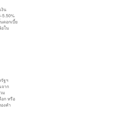
งิน
25-5.50%
นดอกเบี้ย
เฟ้อใน
รัฐฯ
อนจาก
รวม
ือก หรือ
นทองคำ