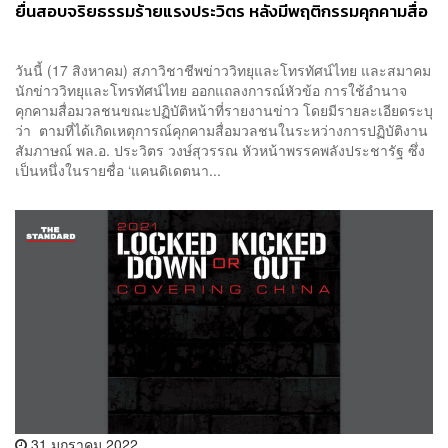
ยื่นสอบจริยธรรมร้ายแรงประวิตร หลังมีพฤติกรรมคุกคามสื่อ
วันนี้ (17 สิงหาคม) สภาวิชาชีพข่าววิทยุและโทรทัศน์ไทย และสมาคม
นักข่าววิทยุและโทรทัศน์ไทย ออกแถลงการณ์หัวข้อ การใช้อำนาจ
คุกคามสื่อมวลชนขณะปฏิบัติหน้าที่รายงานข่าว โดยมีรายละเอียดระบุ
ว่า ​ตามที่ได้เกิดเหตุการณ์คุกคามสื่อมวลชนในระหว่างการปฏิบัติงาน
สัมภาษณ์ พล.อ. ประวิตร วงษ์สุวรรณ หัวหน้าพรรคพลังประชารัฐ ซึ่ง
เป็นหนึ่งในรายชื่อ ‘แคนดิเดตนา...
31 มกราคม 2022