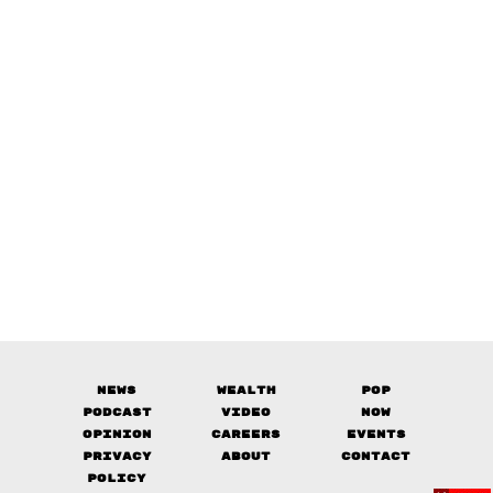
News
Wealth
Pop
Podcast
Video
Now
Opinion
Careers
Events
Privacy
About
Contact
Policy