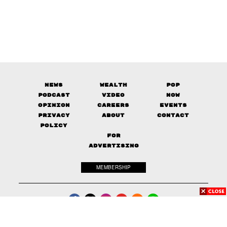
News
Wealth
Pop
Podcast
Video
Now
Opinion
Careers
Events
Privacy
About
Contact
Policy
FOR
ADVERTISING
MEMBERSHIP
© 2017-
2026
The Standard. All rights reserved.