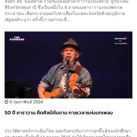
สมัคร สส. ของพรรค ร่วมกันปล่อยตัวคาราวานรถแห่สาย ‘ลูกน้ำเค็ม’
ที่จังหวัดปทุมธานี ซึ่งเป็นหนึ่งใน 8 สายของคาราวานรถแห่พรรค
ประชาชน เพื่อกระจายออกไปหาเสียงในแต่ละจังหวัดทั่วทุกภูมิภาค
ณัฐพงษ์ระบุว่า ครั้งนี้เราอยากจะสื...
5 กุมภาพันธ์ 2024
50 ปี คาราวาน คีตศิลป์ขับขาน กาลเวลาแห่งบทเพลง
​ประวัติศาสตร์การเมืองไทย ยอมรับตรงกันว่าการลุกขึ้นสู้ของนักศึกษา
ประชาชนเมื่อวันที่ 14 ตุลาคม 2516 ก่อให้เกิดคุณภาพใหม่แห่งการตื่น