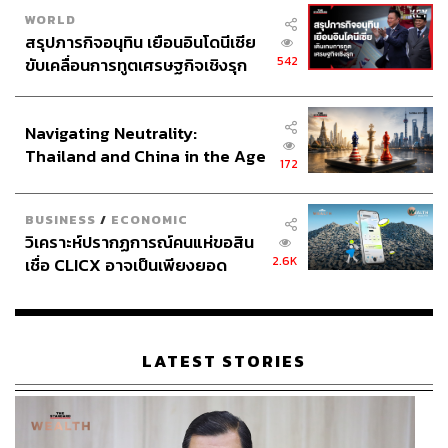
ประกาศต่อสู้กับกลุ่มไอเอสอย่างเป็นทางการของนาโตที่
WORLD
ทรัมป์พยายามเรียกร้องมาโดยตลอด แต่อย่างไรก็ตาม
สรุปภารกิจอนุทิน เยือนอินโดนีเซีย
ประเทศเหล่านี้ส่วนใหญ่ก็ต่อต้านและหาทางรับมือกับกลุ่ม
542
ขับเคลื่อนการทูตเศรษฐกิจเชิงรุก
ก่อการร้ายนี้อยู่แล้ว การประกาศต่อสู้กับกลุ่มไอเอสของนา
ประกาศหุ้นส่วนยุทธศาสตร์ไทย –
อินโดนีเซีย
โตจึงไม่น่าจะเปลี่ยนแปลงภูมิทัศน์ของการสู้รบเท่าใดนัก
Navigating Neutrality:
เพราะการสนับสนุนของนาโตยังคงอยู่ในวงจำกัดเเค่การช่วย
Thailand and China in the Age
ฝึกกำลังพล การส่งเครื่องบินรบสอดแนม และการตั้งศูนย์
172
of a New Global Order
ปฏิบัติการเพื่อแลกเปลี่ยนข้อมูลการรบเท่านั้น
อาทิตย์ ทองอินทร์
หัวหน้าภาควิชาสังคมศาสตร์ วิทยาลัย
BUSINESS
/
ECONOMIC
นวัตกรรมสังคม มหาวิทยาลัยรังสิต ให้ความเห็นว่า
วิเคราะห์ปรากฏการณ์คนแห่ขอสิน
“ถ้อยแถลงของทรัมป์ในที่ประชุมที่เรียกร้องให้นาโตหันมาให้
2.6K
เชื่อ CLICX อาจเป็นเพียงยอด
ความสำคัญกับภัยคุกคามรูปแบบใหม่อย่างการก่อการร้าย
ภูเขาน้ำแข็ง ของปัญหาหนี้ครัว
มากขึ้น สืบเนื่องมาจากการกล่าวถ้อยแถลงก่อนหน้าในโลก
เรือนไทยที่ถูกซุกไว้
อาหรับ ซึ่งเป็นการย้ำชัดถึงจุดยืนของสหรัฐฯ ภายใต้รัฐบาล
ของโดนัลด์ ทรัมป์ ในเวทีระหว่างประเทศ”
LATEST STORIES