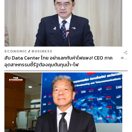
ECONOMIC
/
BUSINESS
Photo: EMMANUEL DUNAND, AFP/Profile
ฮับ Data Center ไทย อย่าแลกกับค่าไฟแพง! CEO ภาค
...
‘รัสเซีย’ มหาอำนาจที่นาโตไม่อาจละสายตา
อุตสาหกรรมชี้รัฐต้องคุมต้นทุนน้ำ-ไฟ
ไม่เพียงประเด็นการก่อการร้าย อาทิตย์ยังมองว่า “รัสเซีย
เป็นมหาอำนาจที่นาโตยังต้องจับตามองต่อไป ผลพวงจากการ
ขยายจำนวนสมาชิกและความพยายามที่จะร่วมมือกับยุโรป
ตะวันออกและเอเชียกลางในทศวรรษ 1990 เป็นปัจจัยสำคัญ
ที่ทำให้รัสเซียหวาดระแวงแบบในทุกวันนี้ และปะทุออกมา
เป็นสงครามผนวกแหลมไครเมีย รวมถึงสงครามในซีเรียด้วย
“สงครามกลางเมืองซีเรียระหว่างมหาอำนาจมีความ
คล้ายคลึงกับสงครามเย็น รวมถึงภัยการก่อการร้าย โดย
ถ้อยแถลงก่อนหน้านี้ของทรัมป์ดูเหมือนว่าความสัมพันธ์