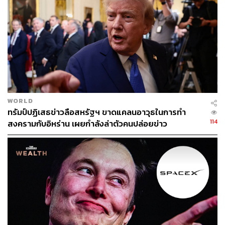
องค์การสนธิสัญญาแอตแลนติกเหนือ หรือนาโต ก่อตั้งขึ้น
ในช่วงสงครามเย็น เป็นความร่วมมือทางทหารของประเทศ
สองฝั่งมหาสมุทรแอตแลนติก โดยได้รับการสนับสนุนจาก
มหาอำนาจอย่างสหรัฐฯ แรกเริ่มมีวัตถุประสงค์เพื่อการ
ป้องกันร่วมและถ่วงดุลอำนาจกับประเทศคอมมิวนิสต์ภายใต้
กติกาสัญญาวอร์ซอ (Warsaw Pact) ที่มีสหภาพโซเวียตเป็น
แกนนำ
ต่อมาภายหลังจากที่คอมมิวนิสต์ในยุโรปตะวันออกล่ม
WORLD
สลายลง นาโตได้จัดตั้งหุ้นส่วนเพื่อสันติภาพ (Partnership for
ทรัมป์ปฏิเสธข่าวลือสหรัฐฯ ขาดแคลนอาวุธในการทำ
Peace) ขึ้น โดยเป็นการขยายความร่วมมือทางทหารกับ
114
สงครามกับอิหร่าน เผยกำลังล่าตัวคนปล่อยข่าว
ประเทศในยุโรปตะวันออกและเอเชียกลางอีก 25 ประเทศ
เมื่อสงครามเย็นสิ้นสุดลง ภัยคอมมิวนิสต์ที่เคยเป็นภัยคุกคาม
หลักขององค์กรหายไป ทำให้นาโตจำเป็นต้องนิยามตัวเอง
ใหม่ รวมถึงปรับเปลี่ยนโครงสร้างและแนวทางในการดำเนิน
นโยบายเพื่อให้สอดคล้องกับบริบทโลกที่เปลี่ยนแปลงไป
นาโตหันมาให้ความสำคัญกับปฏิบัติการรักษาสันติภาพ
สร้างความสัมพันธ์อันดีกับสหประชาชาติและองค์การว่าด้วย
ความมั่นคงและความร่วมมือในยุโรป (OSCE) อีกทั้งยังหา