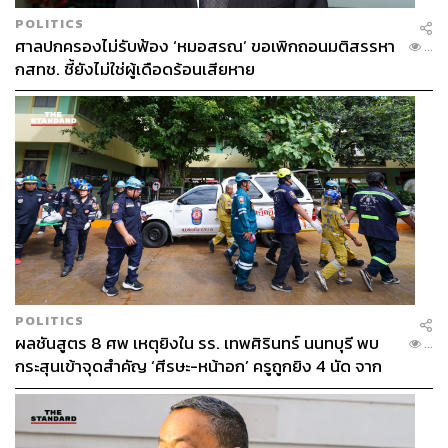
ระหว่างสหรัฐฯ กับรัสเซียจะราบรื่นขึ้น แต่ต่อมามีสมมติฐาน
POLITICS
ว่ารัสเซียให้การสนับสนุนแก่รัฐบาลซีเรียในการสู้รบ สหรัฐฯ
ศาลปกครองไม่รับฟ้อง ‘หมอสรณ’ ขอเพิกถอนมติสรรหา
...
จึงตัดสินใจทิ้งระเบิดโทมาฮอว์กถล่มฐานทัพของรัฐบาลซีเรีย
กสทช. ชี้ยังไม่ใช่ผู้เดือดร้อนเสียหาย
ที่ใช้กำลังความรุนแรงปราบปรามประชาชนของตนเอง สิ่งนี้
สะท้อนให้เห็นว่าถ้อยแถลงของทรัมป์อาจไม่สอดคล้องกับ
การกระทำที่เกิดขึ้นจริงเสมอไป จึงทำให้การคาดการณ์สิ่งที่
จะเกิดขึ้นในอนาคตทำได้ยากยิ่งขึ้น”
ภายหลังการประชุมสิ้นสุดลง ทำเนียบขาวได้ออก
แถลงการณ์เพื่อยืนยันว่า สหรัฐฯ จะยังคงให้การสนับสนุน
ประเทศสมาชิกนาโตที่ตกอยู่ในภาวะสงคราม และเหล่าผู้นำ
ประเทศยังได้หารือถึงแนวทางในการต่อสู้กับกลุ่มไอเอสร่วม
กันแล้วเพื่อเน้นย้ำสายสัมพันธ์ที่ยังคงแน่นแฟ้นระหว่าง
สหรัฐฯ กับยุโรป
นาโตจะยังเป็นองค์กรระหว่างประเทศที่มีความสำคัญต่อ
POLITICS
สหรัฐอเมริกาในการถ่วงดุลกับรัสเซียในอนาคต รวมถึงรักษา
ผลชันสูตร 8 ศพ เหตุยิงใน รร. เทพศิรินทร์ นนทบุรี พบ
...
ความมั่นคงร่วมภายในภูมิภาค แม้ว่าทรัมป์จะมีความใกล้ชิด
กระสุนเข้าจุดสำคัญ ‘ศีรษะ-หน้าอก’ ครูถูกยิง 4 นัด จาก
กับรัสเซีย และเรียกร้องให้นาโตให้ความสำคัญต่อประเด็น
ระยะไกล
การก่อการร้ายเพิ่มมากขึ้น แต่รัสเซียก็ยังคงเป็นมหาอำนาจที่
สั่นคลอนความมั่นคงร่วมในยุโรปตะวันออกและแถบทะเล