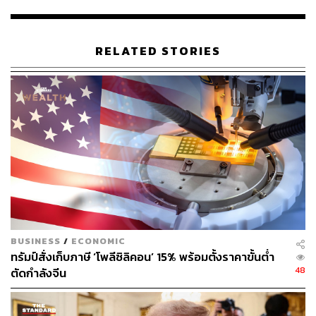
เพิ่มเงินสนับสนุนค่าใช้จ่ายทางการทหารขององค์กร
ภารกิจสำคัญขององค์การสนธิสัญญาแอตแลนติกเหนือใน
ปัจจุบันคืออะไร ทิศทางของสหรัฐอเมริกาต่อการเป็นสมาชิก
RELATED STORIES
นาโต และอนาคตของนาโตจะเป็นอย่างไร
THE STANDARD ชวนคุณหาคำตอบไปพร้อมกัน
BUSINESS
/
ECONOMIC
ทรัมป์สั่งเก็บภาษี ‘โพลีซิลิคอน’ 15% พร้อมตั้งราคาขั้นต่ำ
48
ตัดกำลังจีน
Photo: THIERRY CHARLIER, AFP/Profile
‘นาโต’
จากภัยคอมมิวนิสต์สู่ภัยการก่อการร้าย