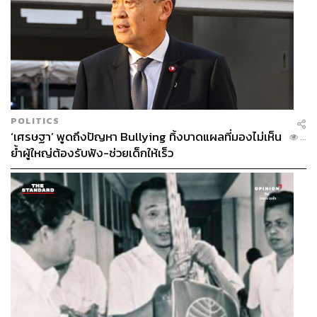
บอลติกที่สหรัฐฯ จะต้องสวมบทบาท ‘ถ่วงดุล’ ต่อไป
จุดยืนที่แท้จริงของนาโต
เมื่อมหาอำนาจของโลกไม่ได้มีเพียงหนึ่งเดียว ทิศทางใน
การดำเนินนโยบายต่างประเทศต่อนาโตภายใต้รัฐบาลโดนั
ลด์ ทรัมป์ จึงยังคงไม่เปลี่ยนแปลง สหรัฐฯ จะยังคงให้ความ
สำคัญกับนาโตต่อไป เพียงแต่อาจจะมีการสร้างแรงกดดันที่
POLITICS
เป็นรูปธรรมมากยิ่งขึ้นตามแบบฉบับของประธานาธิบดีที่มอง
‘เศรษฐา’ พูดถึงปัญหา Bullying ทิ้งบาดแผลที่มองไม่เห็น
...
ทุกเรื่องเป็น ‘ธุรกิจและตัวเลข’
ย้ำผู้ใหญ่ต้องรับฟัง-ช่วยเด็กให้เร็ว
อาทิตย์กล่าวเสริมว่า “ภารกิจของนาโตในการต่อต้านการ
ก่อการร้ายภายใต้การนำของมหาอำนาจอย่างสหรัฐฯ ยังคง
ถูกตั้งคำถามจากมหาอำนาจที่ไม่ได้เป็นสมาชิกนาโตอย่าง
รัสเซีย การที่นาโตยังคงมุ่งเป้ามาที่ยุโรปตะวันออกมากกว่า
ตะวันออกกลาง ทำให้รัสเซียยังมองว่านาโตเป็นเครื่องมือที่
ใช้ป้องปรามมหาอำนาจด้วยกันเองมากกว่าจะเป็นการต่อสู้
กับภัยคุกคามรูปแบบใหม่อย่างแท้จริง
“สาเหตุที่ในหลายๆ ประเทศมีการจับอาวุธและเกิด
เหตุการณ์ก่อการร้ายขึ้น ส่วนหนึ่งเกิดจากปัญหาที่ฝังรากลึก
ภายในประเทศที่รัฐบาลประเทศนั้นๆ จะต้องรีบแก้ไข