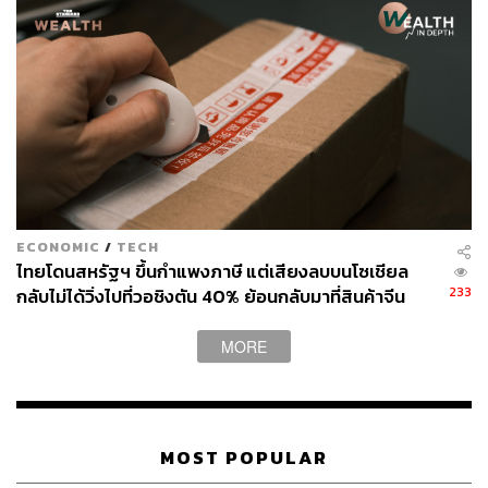
รัสเซีย ซึ่งส่งผลกระทบต่อความมั่นคงภายในภูมิภาคเป็น
อย่างมาก
จุดยืนของโดนัลด์
ทรัมป์ ในนาโต
การวิพากษ์วิจารณ์การทำงานของนาโตในช่วงหาเสียง
และภายหลังเข้ารับตำแหน่งทำให้หลายฝ่ายคาดการณ์ว่า
ทิศทางการดำเนินนโยบายต่างประเทศต่อนาโตของรัฐบาล
ทรัมป์จะเปลี่ยนแปลงไปจากเดิม ซึ่งอาจจะส่งผลกระทบต่อ
ความมั่นคงร่วมในโลกตะวันตกไม่มากก็น้อย
ECONOMIC
/
TECH
เขาเคยตั้งคำถามถึงความจำเป็นและจุดประสงค์ที่
ไทยโดนสหรัฐฯ ขึ้นกำแพงภาษี แต่เสียงลบบนโซเชียล
สหรัฐอเมริกายังคงต้องให้ความร่วมมือกับนาโตต่อไป รวม
233
กลับไม่ได้วิ่งไปที่วอชิงตัน 40% ย้อนกลับมาที่สินค้าจีน
ถึงการตัดพ้อที่สหรัฐฯ จะต้องแบกรับภาระในการทุ่มเงิน
ราคาถูกที่ทะลักจน SME ไทยสู้ไม่ไหว
สนับสนุนความร่วมมือนี้มากเกินไปจนไม่ยุติธรรม แต่ท่าที
MORE
ของทรัมป์ต่อกรณีนาโตได้เปลี่ยนไปภายหลังจากเจนส์ สโตล
เตนเบิร์ก (Jens Stoltenberg) เลขาธิการนาโต ขอเข้าพบที่
ทำเนียบขาวเมื่อกลางเดือนเมษายนที่ผ่านมา
ทรัมป์เน้นย้ำว่า ความเสี่ยงที่เกิดขึ้นจากภัยการก่อการร้าย
MOST POPULAR
สะท้อนให้เห็นถึงความสำคัญในการร่วมมือกับนาโตเพื่อ
ความมั่นคงในโลกตะวันตกและสังคมระหว่างประเทศ