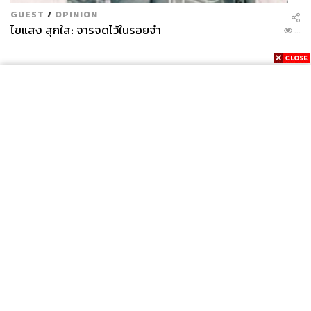
องค์การระหว่างประเทศอย่างนาโตและองค์กรอื่นๆ ทำได้
GUEST
/
OPINION
เพียงยับยั้งที่ปลายเหตุผ่านการแลกเปลี่ยนข้อมูลข่าวสารและ
ไขแสง สุกใส: จารจดไว้ในรอยจำ
...
การสร้างความไว้เนื้อเชื่อใจระหว่างประเทศสมาชิก นาโตยัง
ต้องเผชิญกับความท้าทายจากการต่อต้านการก่อการร้ายอีก
มากมายในอนาคต”
ความสัมพันธ์ภายในนาโตเคยถูกสั่นคลอนจากกรณี Brexit
มาแล้ว และถึงแม้ว่าการเลือกตั้งฝรั่งเศสครั้งที่ผ่านมาจะจบ
ลงด้วยความพ่ายแพ้ของฝ่ายขวา แต่ประมาณปีหน้าการเลือก
ตั้งในยุโรปก็ยังคงน่าจับตามอง อย่างในอิตาลี พรรคฝ่ายขวา
ที่กำลังได้รับความนิยมจากนโยบายจัดการผู้อพยพในขณะนี้
หากพวกเขาชนะการเลือกตั้งก็มีแนวโน้มที่จะจัดการลง
News
Wealth
Pop
ประชามติเพื่อนำอิตาลีออกจากสหภาพยุโรปอีกหนึ่งประเทศ
Podcast
Video
Now
ถ้าวันนั้นมาถึง ความสัมพันธ์ภายในนาโต ‘อาจจะ’ ถูกสั่น
Opinion
Careers
Events
Privacy
About
Contact
คลอนอีกระลอกหนึ่ง พร้อมทั้งเกิดสัญญาณของการล่มสลาย
Policy
ขององค์การเหนือรัฐอย่างสหภาพยุโรปก็เป็นได้
FOR
ADVERTISING
อ้างอิง:
http://nyti.ms/2sFiWGS
MEMBERSHIP