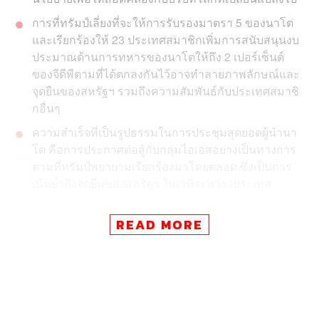
การที่ทรัมป์เลี่ยงที่จะให้การรับรองมาตรา 5 ของนาโต
และเรียกร้องให้ 23 ประเทศสมาชิกเพิ่มการสนับสนุนงบ
ประมาณด้านการทหารของนาโตให้ถึง 2 เปอร์เซ็นต์
ของจีดีพีตามที่ได้ตกลงกันไว้อาจทำลายภาพลักษณ์และ
จุดยืนของสหรัฐฯ รวมถึงความสัมพันธ์กับประเทศสมาชิ
กอื่นๆ
ความสำเร็จที่เป็นรูปธรรมในการประชุมสุดยอดผู้นำนา
โต คือการประกาศต่อสู้กับกลุ่มไอเอสอย่างเป็นทางการ
ตามที่ทรัมป์พยายามเรียกร้องมาโดยตลอด ซึ่งเป็นการ
เน้นย้ำถึงจุดยืนของสหรัฐฯ ในเวทีระหว่างประเทศ
ทิศทางในการดำเนินนโยบายต่างประเทศของสหรัฐฯ
READ MORE
ต่อนาโตภายใต้รัฐบาลโดนัลด์ ทรัมป์ จะยังคงไม่
เปลี่ยนแปลงไปจากรัฐบาลโอบามา สหรัฐฯ จะยังคงให้
ความสำคัญกับนาโต และสวมบทบาท ‘ถ่วงดุล’ รัสเซีย
ต่อไป
ประธานาธิบดีโดนัลด์ ทรัมป์
เริ่มต้นภารกิจเดินทางเยือน