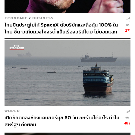
แนวทางส่งเสริมความสัมพันธ์กับอดีตประเทศผู้นำโลก
คอมมิวนิสต์อย่างรัสเซียให้มีบทบาทสำคัญเชิงสร้างสรรค์
ภายในภูมิภาค นอกจากนี้นาโตยังปรับบทบาททางทหารให้
ECONOMIC
/
BUSINESS
เอื้อต่อชีวิตความเป็นอยู่ที่ดีของประชาชน โดยดำเนิน
ไทยปิดประตูไม่ให้ SpaceX ตั้งบริษัทและถือหุ้น 100% ใน
นโยบายด้านความมั่นคงที่เอื้อต่อการพัฒนาเศรษฐกิจและ
271
ไทย ชี้ดาวเทียมวงโคจรต่ำเป็นเรื่องอธิปไตย ไม่ยอมแลก
เสริมสร้างความร่วมมือกับประเทศที่ไม่ใช่สมาชิก
ในโต๊ะเจรจาการค้า
เหตุการณ์ก่อวินาศกรรม 9/11 เครื่องบินพลีชีพพุ่งชนตึก
เวิลด์เทรดเซ็นเตอร์และอาคารเพนตากอนเมื่อ 16 ปีที่แล้ว นับ
เป็นเหตุการณ์ที่หลอมรวมชาติพันธมิตรในนาโตอีกครั้ง นำ
ไปสู่การทำสงครามต่อต้านการก่อการร้ายในอัฟกานิสถาน
ซึ่งเป็นครั้งแรกและครั้งเดียวที่ประเทศสมาชิกนาโตปฏิบัติ
การทางทหารร่วมกันภายใต้มาตรา 5 ที่กล่าวว่า ‘หาก
ประเทศสมาชิกนาโตถูกโจมตีจากประเทศนอกสมาชิก
สมาชิกทั้งหมดต้องถือว่าอยู่ในสภาวะสงครามและเข้าช่วย
เหลือประเทศสมาชิกที่ถูกโจมตี’
ปัจจุบันนาโตกำลังเผชิญกับความท้าทายใหม่ๆ จาก ‘ภัย
WORLD
เปิดข้อตกลงช่องแคบฮอร์มุซ 60 วัน อิหร่านได้อะไร ทำไม
ก่อการร้าย’ ที่เกิดขึ้นบ่อยครั้งทั่วโลก รวมถึงท่าทีที่แข็งกร้าว
482
สหรัฐฯ ถึงยอม
ของรัสเซียภายใต้การนำของประธานาธิบดีวลาดิเมียร์ ปูติน
โดยเฉพาะการผนวกรวมแหลมไครเมียให้เป็นส่วนหนึ่งของ