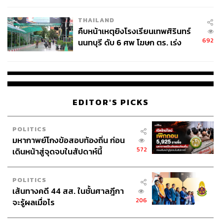
อ้อมจนทำให้ตัวแทนจากประเทศสมาชิกออกมาให้ความเห็น
ต่อกรณีดังกล่าว หนึ่งในนั้นคืออัวร์ซูลา ฟอน เเดร์ เลเยน
THAILAND
(Ursula von der Leyen) รัฐมนตรีกลาโหมของเยอรมนี เธอ
คืบหน้าเหตุยิงโรงเรียนเทพศิรินทร์
ชี้แจงว่า ในปี 2014 สมาชิกนาโตตกลงจะเพิ่มงบประมาณ
692
นนทบุรี ดับ 6 ศพ โฆษก ตร. เร่ง
สนับสนุนค่าใช้จ่ายด้านการทหารของนาโตเป็น 2 เปอร์เซ็นต์
สอบปมขโมยปืนปู่ก่อเหตุ
ของจีดีพีอย่างค่อยเป็นค่อยไปภายในปี 2024
ดังนั้นเยอรมนีและประเทศสมาชิกอีก 22 ประเทศไม่ได้
ค้างชำระหนี้จำนวนมหาศาลต่อนาโตตามที่ทรัมป์กล่าวอ้าง
อีกทั้งประเทศเหล่านี้ยังเห็นพ้องและยินดีที่จะปฏิบัติตามที่
EDITOR'S PICKS
ตกลงกันไว้อีกด้วย
POLITICS
อนาคตของนาโตกับการต่อต้านภัยการก่อการร้าย
มหากาพย์โกงข้อสอบท้องถิ่น ก่อน
การประชุมในครั้งนี้ถือเป็นการต้อนรับ ‘มอนเตเนโกร’ ที่
572
เดินหน้าสู่จุดจบในสัปดาห์นี้
กำลังจะเข้ามาเป็นสมาชิกลำดับที่ 29 ของนาโต ซึ่งสะท้อน
ให้เห็นว่าประตูสำหรับการเข้ามาเป็นสมาชิกนาโตยังคงเปิด
POLITICS
กว้างเสมอ การร่วมมือกันระหว่างประเทศสมาชิกจะทำให้นา
เส้นทางคดี 44 สส. ในชั้นศาลฎีกา
โตเเข็งแกร่งขึ้น โดยเฉพาะการต่อต้านภัยก่อการร้ายที่จะเกิด
206
จะรู้ผลเมื่อไร
ขึ้นในอนาคต
ความสำเร็จที่เป็นรูปธรรมในการประชุมครั้งนี้คือการ