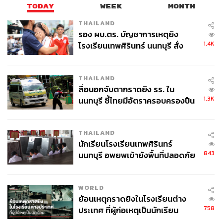
TODAY
WEEK
MONTH
การประชุมสุดยอดผู้นำนาโตในครั้งนี้ ทรัมป์เลี่ยงที่จะ
ให้การรับรองมาตรา 5 ของนาโต ซึ่งดูเหมือนจะเป็น
THAILAND
รอง ผบ.ตร. บัญชาการเหตุยิง
ธรรมเนียมปฏิบัติที่ประธานาธิบดีสหรัฐฯ จะต้องรับรอง
1.4K
โรงเรียนเทพศิรินทร์ นนทบุรี สั่ง
มาตรานี้เมื่อมีการประชุมสุดยอดผู้นำนาโต ส่งผลให้ชาติ
ค้นหา 2 รอบยืนยันไร้คนติดค้าง พบ
สมาชิกไม่แน่ใจถึงจุดยืนของสหรัฐฯ ในประเด็นการรักษา
ศพปู่-ย่าที่บ้านพักผู้ก่อเหตุ
ความมั่นคงร่วมกันเมื่อมีภัยคุกคามเกิดขึ้นในอนาคต
THAILAND
นิก เบิร์นส (Nick Burns) อดีตเอกอัครราชทูตสหรัฐฯ
สื่อนอกจับตากราดยิง รร. ใน
ประจำนาโต ให้ความเห็นว่า ทรัมป์คือประธานาธิบดีคนแรก
1.3K
นนทบุรี ชี้ไทยมีอัตราครอบครองปืน
นับตั้งแต่ปี 1949 ที่ไม่ประกาศสนับสนุนมาตรา 5 ของนาโต
สูงในระดับต้นของภูมิภาค
ซึ่งการกระทำดังกล่าวอาจทำลายภาพลักษณ์และจุดยืนของ
สหรัฐฯ ภายในองค์กร
THAILAND
ทั้งนี้ทรัมป์ยังเรียกร้องให้ชาติสมาชิก 23 ประเทศ (จาก
นักเรียนโรงเรียนเทพศิรินทร์
ทั้งหมด 28 ประเทศ) เพิ่มการสนับสนุนงบประมาณทางด้าน
843
นนทบุรี อพยพเข้ายังพื้นที่ปลอดภัย
การทหารของนาโตให้ถึง 2 เปอร์เซ็นต์ของจีดีพีตามที่ได้
ชั่วคราว หลังเหตุใช้อาวุธปืนภายใน
โรงเรียนคลี่คลาย
ตกลงกันไว้ และชี้ว่าการทุ่มงบประมาณของสหรัฐฯ ราวๆ 4
WORLD
เปอร์เซ็นต์เพื่อสนับสนุนองค์กรนี้เป็นการเพิ่มภาระ และไม่
ย้อนเหตุกราดยิงในโรงเรียนต่าง
ยุติธรรมต่อชาวอเมริกันและรัฐบาลสหรัฐฯ
758
ประเทศ ที่ผู้ก่อเหตุเป็นนักเรียน
ข้อเรียกร้องดังกล่าวเป็นการโจมตีประเทศพันธมิตรทาง