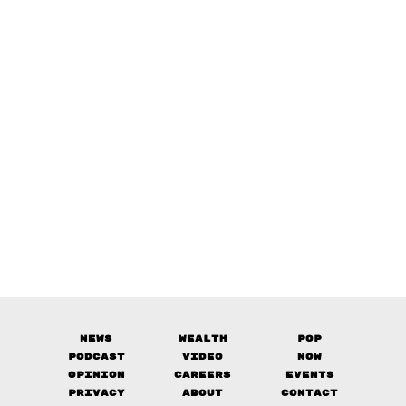
News
Wealth
Pop
Podcast
Video
Now
Opinion
Careers
Events
Privacy
About
Contact