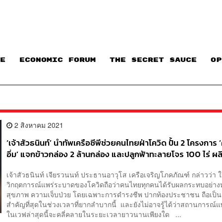
E
ECONOMIC FORUM
THE SECRET SAUCE​
OP
2 สิงหาคม 2021
‘เจ้าสัวธนินท์’ นำทัพเครือซีพีช่วยคนไทยฝ่าโควิด ปั้น 2 โครงการ ‘
อิ่ม’ แจกข้าวกล่อง 2 ล้านกล่อง และปลูกฟ้าทะลายโจร 100 ไร่ ผ
ล้านแคปซูลแจกฟรี
เจ้าสัวธนินท์ เจียรวนนท์ ประธานอาวุโส เครือเจริญโภคภัณฑ์ กล่าวว่า
วิกฤตการณ์แพร่ระบาดของโควิดถือว่าคนไทยทุกคนได้รับผลกระทบอย่างหน
สุขภาพ ความเจ็บป่วย โดยเฉพาะการดำรงชีพ ปากท้องประชาชน ถือเป็นเร
สำคัญที่สุดในช่วงเวลาที่ยากลำบากนี้ และยังไม่อาจรู้ได้ว่าสถานการณ์
ในเวฟล่าสุดนี้จะคลี่คลายในระยะเวลายาวนานเพียงใด ...