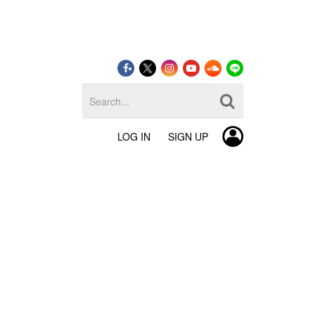
LOG IN
SIGN UP