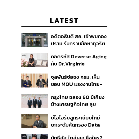
LATEST
อดีตอธิบดี สถ. เข้าพบกอง
ปราบ รับทราบข้อหาทุจริต
สอบท้องถิ่น ปฏิเสธทุกข้อ
ถอดรหัส Reverse Aging
กล่าวหา-เตรียมสู้คดีในชั้น
กับ Dr.Virginie
ศาล
Couturaud ผู้ถ่ายทอด
จุลพันธ์จ่อชง ครม. เห็น
วิทยาศาสตร์ความงามจาก
ชอบ MOU แรงงานไทย-
Dior
เมียนมา ยืดเวลา 5 ปี
กรุงไทย ฉลอง 60 ปีเคียง
รองรับอุตสาหกรรม ดึง
ข้างเศรษฐกิจไทย ลุย
กลุ่มแม่บ้าน-งานอิสระเข้า
ทศวรรษใหม่ ชู Data-
สู่ระบบประกันสังคม
บีโอไอรับลูกระเบียบใหม่
Driven ขับเคลื่อน
ยกระดับคัดกรอง Data
ยุทธศาสตร์ความยั่งยืน
Center บีบค่ายเทคจ่ายค่า
มัทธีอัส ไยส์เลอ คือใคร?