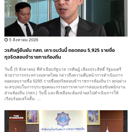
5 สิงหาคม 2026
วรศิษฎ์ยืนยัน กสถ. เคาะจบวันนี้ ถอดถอน 5,925 รายชื่อ
ทุจริตสอบข้าราชการท้องถิ่น
วันนี้ (5 สิงหาคม) ที่ทำเนียบ​รัฐบาล​ วรศิษฎ์​ เลียง​ประสิทธิ์​ รัฐมนตรี​
ช่วยว่าการ​กระทรวง​มหาดไทย​ กล่าวถึงความคืบหน้าการดำเนินการ
ถอดถอนรายชื่อ 5295 รายชื่อทุจริตสอบข้าราชการท้องถิ่นว่า​ ทุกอย่าง
จะสรุปจบในการประชุม​คณะกรรมการกลางการสอบแข่งขันพนักงาน
ส่วนท้องถิ่น​ (กสถ.) ​วันนี้​ และที่เหลือจะต้องนำผลไปดำเนินการให้
เรียบร้อยเสร็จ​สิ้น​ ...