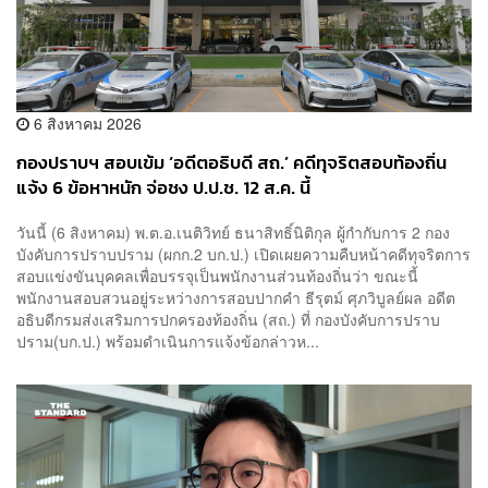
6 สิงหาคม 2026
กองปราบฯ สอบเข้ม ‘อดีตอธิบดี สถ.’ คดีทุจริตสอบท้องถิ่น
แจ้ง 6 ข้อหาหนัก จ่อชง ป.ป.ช. 12 ส.ค. นี้
วันนี้ (6 สิงหาคม) พ.ต.อ.เนติวิทย์ ธนาสิทธิ์นิติกุล ผู้กำกับการ 2 กอง
บังคับการปราบปราม (ผกก.2 บก.ป.) เปิดเผยความคืบหน้าคดีทุจริตการ
สอบแข่งขันบุคคลเพื่อบรรจุเป็นพนักงานส่วนท้องถิ่นว่า ขณะนี้
พนักงานสอบสวนอยู่ระหว่างการสอบปากคำ ธีรุตม์ ศุภวิบูลย์ผล อดีต
อธิบดีกรมส่งเสริมการปกครองท้องถิ่น (สถ.) ที่ กองบังคับการปราบ
ปราม(บก.ป.) พร้อมดำเนินการแจ้งข้อกล่าวห...