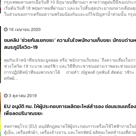
กรุงเทพมหานครเมื่อวันที่ 10 มิถุนายนที่ผ่านมา คาดว่าฤดูฝนปีนี้ของปร
เริ่มต้นวันที่ 18 พฤษภาคมที่ผ่านมา และจะไปสิ้นสุดประมาณกลางเดือนตุ
ในส่วนของการเตรียมความพร้อมป้องกันและแก้ไขปัญหาน้ำท่วมนั้น กรุงเ
16 เมษายน 2020
ชมคลิป ‘ช่วยกันแยกขยะ’ ความในใจพนักงานเก็บขยะ นักรบด่านห
สมรภูมิโควิด-19
คุยกับเจ้าหน้าที่ขนขยะมูลฝอย หรือ ‘พนักงานเก็บขยะ’ ถึงความเสี่ยงใน
ช่วงโควิด-19 ระบาด เคอร์ฟิว และวิธีที่ประชาชนอย่างเราพอจะช่วยแบ่
การปฏิบัติหน้าที่ของพวกเขาได้ ถ่ายทำ: ณัฐพงศ์ กุลพันธ์ ตัดต่อ: วชิระ
ทรัพย์...
3 ตุลาคม 2019
EU อนุมัติ กม. ให้ผู้ประกอบการผลิตอะไหล่สำรอง ซ่อมแซมเครื่อง
เพื่อลดปริมาณขยะ
สหภาพยุโรป (EU) อนุมัติกฎหมายให้ผู้ประกอบการเครื่องใช้ไฟฟ้าภายในบ
ตู้เย็น, เครื่องซักผ้า, เครื่องล้างจาน และโทรทัศน์ ผลิตอะไหล่สำรองที่สา