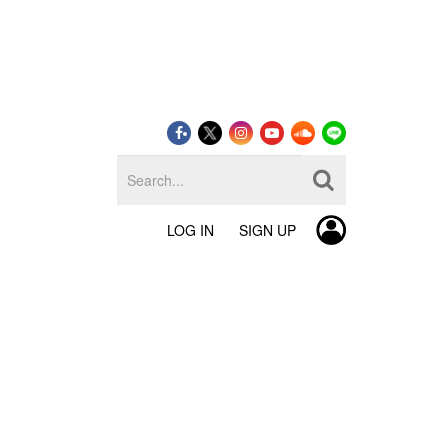
LOG IN
SIGN UP