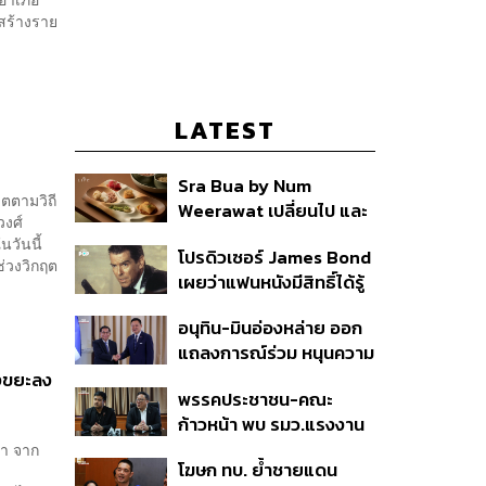
งสร้างราย
LATEST
Sra Bua by Num
ิตตามวิถี
Weerawat เปลี่ยนไป และ
งศ์
นี่คือเหตุผลที่เราควรกลับ
นวันนี้
โปรดิวเซอร์ James Bond
ไปอีกครั้ง
ช่วงวิกฤต
เผยว่าแฟนหนังมีสิทธิ์ได้รู้
ว่าใครจะมารับบทนำช่วง
อนุทิน-มินอ่องหล่าย ออก
ปลายปีนี้
แถลงการณ์ร่วม หนุนความ
ร่วมมือรอบด้าน ยกระดับ
้งขยะลง
พรรคประชาชน-คณะ
ปราบอาชญากรรมข้าม
ก้าวหน้า พบ รมว.แรงงาน
ชาติ แก้ปัญหาหมอกควัน-
ติดตามคดีแรงงานเก็บ
่า จาก
มลพิษทางน้ำ
โฆษก ทบ. ย้ำชายแดน
เบอร์รีฟินแลนด์