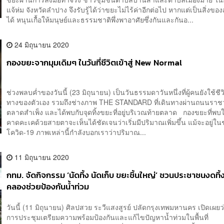
แจ้ห่ม จังหวัดลำปาง จึงรับรู้ได้ว่าขยะไม่ไร้ค่าอีกต่อไป หากแต่เป็นสิ่งขอ
ได้ หนุนเกื้อให้มนุษย์และธรรมชาติพึ่งพาอาศัยซึ่งกันและกันอ...
24 มิถุนายน 2020
กองขยะจากมุมเดิมๆ ในวันที่ชีวิตเข้าสู่ New Normal
ช่วงพลบค่ำของวันนี้ (23 มิถุนายน) เป็นวันธรรมดาวันหนึ่งที่ผู้คนยังใช้ชีว
ทางของตัวเอง รวมถึงช่างภาพ THE STANDARD ที่เดินทางผ่านถนนราชว
ตลาดสำเพ็ง และได้พบกับจุดทิ้งขยะที่อยู่บริเวณท้ายตลาด กองขยะที่พบใ
คาดคะเคด้วยสายตาจะเห็นได้ชัดเจนว่าเริ่มมีปริมาณเพิ่มขึ้น แม้จะอยู่ใน
โควิด-19 ภาพเหล่านี้กำลังบอกเราว่าปริมาณ...
11 มิถุนายน 2020
กทม. จัดกิจกรรม ‘นัดทิ้ง นัดเก็บ ขยะชิ้นใหญ่’ ชวนประชาชนงดทิ
คลองช่วยป้องกันน้ำท่วม
วันนี้ (11 มิถุนายน) ศิลปสวย ระวีแสงสูรย์ ปลัดกรุงเทพมหานคร เปิดเผยว
การประชุมเตรียมความพร้อมป้องกันและแก้ไขปัญหาน้ำท่วมในพื้นที่