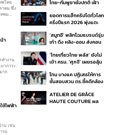
ะเทศไทย
ไทย-กัมพูชายังปกติ เฝ้า
ลาคม ซึ่ง
ระวัง 24 ชั่วโมง มั่นใจไทย
ทพม...
ยอดการแฮ็กคริปโตทั่วโลก
ไม่เสียเปรียบเวทีโลก หลัง
ครึ่งปีแรก 2026 พุ่งแตะ
กัมพูชายื่น UN รับรอง
4.4 หมื่นล้านบาท
MOU43
‘สมูทอี’ พลิกโฉมแบรนด์รุ่น
น้า
เก๋า ดึง หลิง-ออม ส่งคอน
เทนต์ซีรีส์แนวตั้ง สู้ตลาด
‘ไทยเที่ยวไทย พลัส’ ยังไม่
สกินแคร์ชะลอตัว
การทำงาน
เข้า ครม. ‘ศุภจี’ เผยรอลุ้น
งเบาภาระ
งบ ชี้มาตรการต้องไม่
 มาก
โทน บางแค ปฏิเสธให้การ
กระจุกตัว
ชั้นสอบสวน ตร.ชี้คดีกล้อง
ส่องพระมีผู้เสียหายทะลุ
ATELIER DE GRÂCE
40 ราย ไม่เกี่ยวคดีมาดาม
HAUTE COUTURE ผล
เก่ง
ใช้ไฟฟ้า
งาน “ผ้าไหมมัดหมี่” จาก 7
ดีไซเนอร์ระดับตำนานของ
ประเทศไทย
้าน เช่น
มารถ