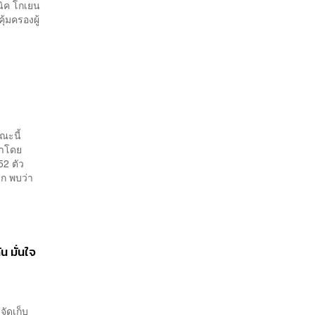
นิค โกเยน
ุ้มครองผู้
ขณะนี้
ทำโดย
52 ตัว
ลก พบว่า
 มั่นใจ
จัดเก็บ