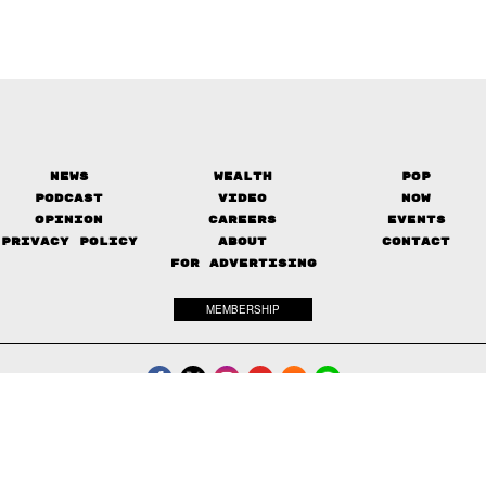
News
Wealth
Pop
Podcast
Video
Now
Opinion
Careers
Events
Privacy Policy
About
Contact
FOR ADVERTISING
MEMBERSHIP
© 2017-
2026
The Standard. All rights reserved.