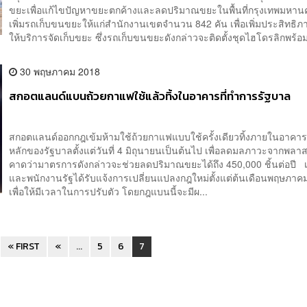
ขยะเพื่อแก้ไขปัญหาขยะตกค้างและลดปริมาณขยะในพื้นที่กรุงเทพมหาน
เพิ่มรถเก็บขนขยะให้แก่สำนักงานเขตจำนวน 842 คัน เพื่อเพิ่มประสิทธิ
ให้บริการจัดเก็บขยะ ซึ่งรถเก็บขนขยะดังกล่าวจะติดตั้งชุดไฮโดรลิกพร้อมต
30 พฤษภาคม 2018
สกอตแลนด์แบนถ้วยกาแฟใช้แล้วทิ้งในอาคารที่ทำการรัฐบาล
สกอตแลนด์ออกกฎเข้มห้ามใช้ถ้วยกาแฟแบบใช้ครั้งเดียวทิ้งภายในอาคาร
หลักของรัฐบาลตั้งแต่วันที่ 4 มิถุนายนเป็นต้นไป เพื่อลดมลภาวะจากพลา
คาดว่ามาตรการดังกล่าวจะช่วยลดปริมาณขยะได้ถึง 450,000 ชิ้นต่อปี เจ
และพนักงานรัฐได้รับแจ้งการเปลี่ยนแปลงกฎใหม่ตั้งแต่ต้นเดือนพฤษภาคม
เพื่อให้มีเวลาในการปรับตัว โดยกฎแบนนี้จะมีผ...
« FIRST
«
...
5
6
7