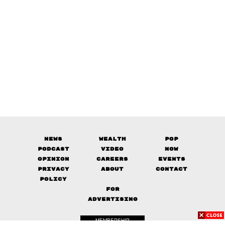
News
Wealth
Pop
Podcast
Video
Now
Opinion
Careers
Events
Privacy
About
Contact
Policy
FOR
ADVERTISING
MEMBERSHIP