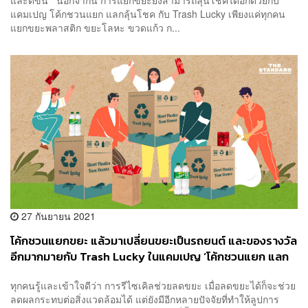
แคมเปญ โค้กชวนแยก แลกลุ้นโชค กับ Trash Lucky เพียงแค่ทุกคน
แยกขยะพลาสติก ขยะโลหะ ขวดแก้ว ก...
27 กันยายน 2021
โค้กชวนแยกขยะ แล้วมาเปลี่ยนขยะเป็นรถยนต์ และของรางวัล
อีกมากมายกับ Trash Lucky ในแคมเปญ ‘โค้กชวนแยก แลก
ลุ้นโชคกับ Trash Lucky’ [PR News]
ทุกคนรู้และเข้าใจดีว่า การรีไซเคิลช่วยลดขยะ เมื่อลดขยะได้ก็จะช่วย
ลดผลกระทบต่อสิ่งแวดล้อมได้ แต่ยังมีอีกหลายปัจจัยที่ทำให้ลูปการ