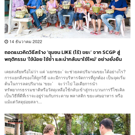
14 ธันวาคม 2022
ถอดแนวคิดวิธีสร้าง ‘ชุมชน LIKE (ไร้) ขยะ’ จาก SCGP สู่
พฤติกรรม ‘ใช้น้อย ใช้ซ้ำ และนำกลับมาใช้ใหม่’ อย่างยั่งยืน
ของชุมชนในอำเภอบ้านโป่ง [ADVERTORIAL]
เคยสงสัยหรือไม่ว่า แค่ ‘แยกขยะ’ จะช่วยลดปริมาณขยะได้อย่างไร?
การแยกสิ่งของให้ถูกวิธี และมีการบริหารจัดการที่ถูกต้อง เป็นจุดเริ่ม
ต้นในการลดปริมาณ ‘ขยะ’ จะว่าไป ไอเดียการนำ
ทรัพยากรธรรมชาติหรือวัสดุเหลือใช้กลับเข้าสู่กระบวนการรีไซเคิล
เป็นวิธีที่ดีที่เราจะอยู่ร่วมกับกระดาษ พลาสติก ขยะเศษอาหาร หรือ
แม้แต่วัสดุย่อยสลา...