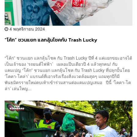
4 พฤศจิกายน 2024
“โค้ก” ชวนแยก แลกลุ้นโชคกับ Trash Lucky
“โค้ก” ชวนแยก แลกลุ้นโชค กับ Trash Lucky ปีที่ 4 แค่แยกขยะอาจได้
เป็นเจ้าของ ‘รถยนต์ไฟฟ้า’ เผลอแป๊บเดียวปี 4 แล้วทุกคน! กับ
แคมเปญ “โค้ก” ชวนแยก แลกลุ้นโชค กับ Trash Lucky ที่ปลุกปั้นโดย
‘โคคา-โคล่า’ แบรนด์ที่เอาจริงเรื่องสิ่งแวดล้อมสุดๆ แถมทุกปีก็มี
พันธมิตรรายใหม่ตบเท้าเข้าร่วมสานต่อแคมเปญเสมอ ปีนี้ ‘โคคา-โค
ล่า’ เล่นใหญ...