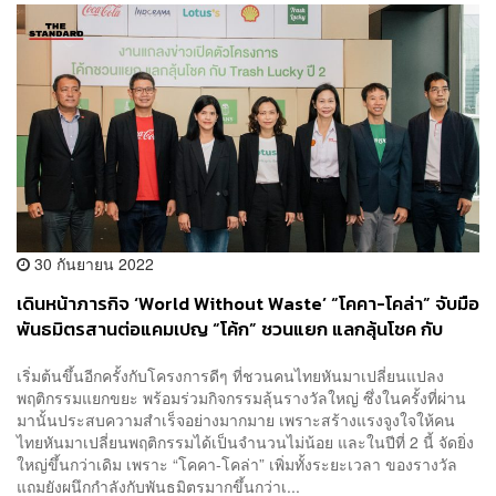
30 กันยายน 2022
เดินหน้าภารกิจ ‘World Without Waste’ “โคคา-โคล่า” จับมือ
พันธมิตรสานต่อแคมเปญ “โค้ก” ชวนแยก แลกลุ้นโชค กับ
Trash Lucky ปี 2 [ADVERTORIAL]
เริ่มต้นขึ้นอีกครั้งกับโครงการดีๆ ที่ชวนคนไทยหันมาเปลี่ยนแปลง
พฤติกรรมแยกขยะ พร้อมร่วมกิจกรรมลุ้นรางวัลใหญ่ ซึ่งในครั้งที่ผ่าน
มานั้นประสบความสำเร็จอย่างมากมาย เพราะสร้างแรงจูงใจให้คน
ไทยหันมาเปลี่ยนพฤติกรรมได้เป็นจำนวนไม่น้อย และในปีที่ 2 นี้ จัดยิ่ง
ใหญ่ขึ้นกว่าเดิม เพราะ “โคคา-โคล่า” เพิ่มทั้งระยะเวลา ของรางวัล
แถมยังผนึกกำลังกับพันธมิตรมากขึ้นกว่าเ...