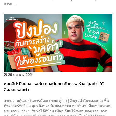
การแ...
29 ตุลาคม 2021
ชมคลิป: ปิงปอง-ธงชัย ทองกันทม กับการสร้าง ‘มูลค่า’ ให้
สิ่งของรอบตัว
จากความคุ้นเคยในการคัดแยกขยะ สู่การรู้จักคุณค่าในของแต่ละชิ้น
ทำความรู้จักอีกแง่มุมหนึ่งของ ปิงปอง-ธงชัย ทองกันทม ที่จะชวนทุกคน
มาแยกขยะง่ายๆ เริ่มทำได้ที่บ้าน เพื่อเปลี่ยนให้สังคมของเราสะอาด
และดีขึ้น นอกจากนี้ การแยกขยะยังสามารถลุ้นโชคได้อีกด้วยกับ