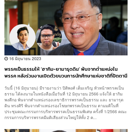
16 มิถุนายน 2023
พรรคเป็นธรรมให้ ‘ฮากิม-ยามารุดดิน’ พ้นจากตำแหน่งใน
พรรค หลังร่วมงานเปิดตัวขบวนการนักศึกษาแห่งชาติที่ปัตตานี
คาดแสดงความเห็นขัดข้อบังคับ ย้ำพรรคไม่สนับสนุนการแบ่ง
วันนี้ (16 มิถุนายน) มีรายงานว่า ปิติพงศ์ เต็มเจริญ หัวหน้าพรรคเป็น
แยกดินแดน
ธรรม ได้ลงนามในหนังสือเมื่อวันที่ 12 มิถุนายน 2566 แจ้งให้ ฮากิม
พงตีกอ พ้นจากตำแหน่งรองเลขาธิการพรรคเป็นธรรม และ ยามารุด
ดิน ทรงศิริ พ้นจากตำแหน่งรองโฆษกพรรคเป็นธรรม ตามมติในที่
ประชุมคณะกรรมการบริหารพรรคเป็นธรรมพิเศษ​ ครั้งที่ 1/2566 คณะ
กรรมการบริหารพรรคมีมติเสียงส่วนใหญ่ให้ทั้ง 2 ค...