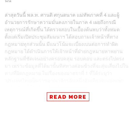
นั้น
ล่าสุดวันนี้ พล.ท. ศานติ ศกุนตนาค แม่ทัพภาคที่ 4 และผู้
อำนวยการรักษาความมั่นคงภายในภาค 4 เผยถึงกรณี
เหตุการณ์ที่เกิดขึ้น ได้ตรวจสอบในเบื้องต้นพบว่าทั้งหมด
ตั้งแต่เริ่มเปิดประชุมสัมมนาฯ ได้สอบถามเจ้าหน้าที่ทาง
กฎหมายทุกส่วนนั้น มีแนวโน้มจะเบี่ยงเบนต่อการทำผิด
กฎหมาย ได้ดำเนินการให้เจ้าหน้าที่ฝ่ายกฎหมายหาพยาน
หลักฐานที่ชัดเจนอย่างครอบคลุม รอบคอบ และตรงไปตรง
มา เพราะข้อมูลที่ได้มานั้นทิศทางค่อนข้างที่จะสุ่มเสี่ยงไปใน
ทางที่ผิดกฎหมาย ในเรื่องของมาตราที่ 1 ที่ได้ระบุว่า
‘ประเทศไทยเป็นราชอาณาจักรอันหนึ่งอันเดียวจะแบ่งแยก
มิได้’ เรื่องนี้เป็นเรื่องที่ละเอียดละอ่อน กระทบทุกภาคส่วน
โดยเฉพาะกระทบสภาพจิตใจประชาชนคนไทยกว่า 77 ล้าน
READ MORE
คน ทางกองอำนวยการรักษาความมั่นคงภายในภาค 4 ส่วน
หน้า (กอ.รมน.ภาค 4 สน.) พร้อมให้ความเป็นธรรม ถูกต้อง
ยึดหลักของความยุติธรรม รวมถึงการรวบรวมข้อมูลในเรื่อง
ของการประชุมในวันนั้นในส่วนที่เกี่ยวข้องมีใครบ้าง ได้
รวบรวมรายงานข้อมูลส่งไปยังสภาความมั่นคงแห่งชาติ