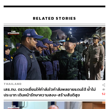
ชามติฯ นั้นเป็นไปไม่ได้ และมั่นใจว่าประชาชนส่วนใหญ่ไม่
ต้องการแบ่งแยกประเทศ โดยได้มอบหมายให้ พล.ต.
ปราโมทย์ พรหมอินทร์ รองแม่ทัพภาค 4 และ รอง
RELATED STORIES
ผอ.รมน.ภาค 4 สน. เป็นผู้รับผิดชอบในการดูแลขับเคลื่อนใน
เรื่องนี้ให้เป็นไปด้วยความเรียบร้อย
ทั้งนี้ ขอฝากพี่น้องประชาชนช่วยทำความเข้าใจด้วยเหตุและ
ผล ยึดกฎกติกาของบ้านเมือง แนะนำบุตรหลานของท่านที่อยู่
ในประเทศไทยว่าการลงประชามติเพื่อแยกตัวเป็นเอกราชไม่
สามารถกระทำได้ เพราะเป็นการละเมิดกฎหมายและ
บูรณภาพแห่งดินแดน และเป็นภัยต่อความมั่นคงแห่งรัฐ และ
ที่สำคัญเรามีสถาบันพระมหากษัตริย์ที่ให้ความสำคัญกับ
ประชาชนทุกส่วนด้วยดีมาเสมอ
THAILAND
เสธ.ทบ. ตรวจเยี่ยมให้กำลังใจกำลังพลชายแดนใต้ ย้ำไม่
จากนี้ไป กอ.รมน.ภาค 4 สน. ต้องเร่งสร้างความเข้าใจต่อพี่
52
ประมาท เดินหน้ารักษาความสงบ-สร้างสันติสุข
น้องประชาชนและกลุ่มที่มีความเห็นต่างในด้านนี้ให้ยกเลิก
การกระทำ เนื่องจากเป็นสิ่งที่ไม่สามารถกระทำได้ และผิดต่อ