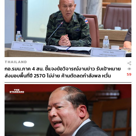
หลักกฎหมายรัฐธรรมนูญแห่งราชอาณาจักรไทย
TAGS:
การแบ่งแยกดินแดน
ความไม่สงบในชายแดนภาคใต้
จังหวัดชายแดนภาคใต้
สภาความมั่นคงแห่งชาติ (สมช.)
ปาตานี
ศานติ ศกุนตนาค
แม่ทัพภาคที่ 4
THAILAND
กอ.รมน.ภาค 4 สน. ชี้แจงข้อวิจารณ์งานข่าว รับเป้าหมาย
59
ส่งมอบพื้นที่ปี 2570 ไม่ง่าย ค้านตัดลดกำลังพล หวั่น
กระทบการควบคุมพื้นที่
62
ABOUT THE AUTHOR
THE STANDARD TEAM
กองบรรณาธิการ THE STANDARD