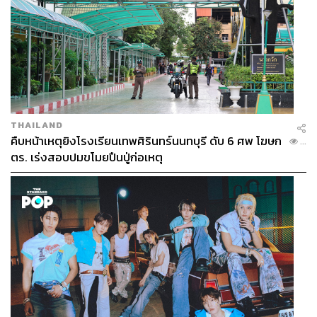
THAILAND
คืบหน้าเหตุยิงโรงเรียนเทพศิรินทร์นนทบุรี ดับ 6 ศพ โฆษก
...
ตร. เร่งสอบปมขโมยปืนปู่ก่อเหตุ