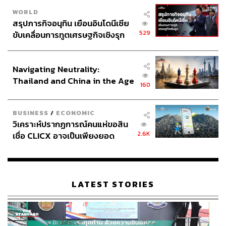
WORLD
สรุปภารกิจอนุทิน เยือนอินโดนีเซีย
529
ขับเคลื่อนการทูตเศรษฐกิจเชิงรุก
ประกาศหุ้นส่วนยุทธศาสตร์ไทย –
อินโดนีเซีย
Navigating Neutrality:
Thailand and China in the Age
160
of a New Global Order
BUSINESS
/
ECONOMIC
วิเคราะห์ปรากฏการณ์คนแห่ขอสิน
2.6K
เชื่อ CLICX อาจเป็นเพียงยอด
ภูเขาน้ำแข็ง ของปัญหาหนี้ครัว
เรือนไทยที่ถูกซุกไว้
LATEST STORIES