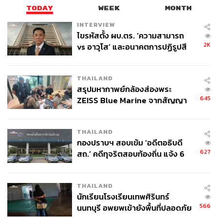
TODAY
WEEK
MONTH
INTERVIEW
ไขรหัสตั้ง ผบ.ตร. ‘ความสามารถ
2K
vs อาวุโส’ และอนาคตการปฏิรูปสี
กากี กับ พล.ต.อ. เอก อังสนานนท์
THAILAND
สรุปมหากาพย์กล้องส่องพระ
645
ZEISS Blue Marine จากสัญญา
ผลิต 8.3 ล้าน สู่ข้อพิพาท ‘มา
เวลล์ฯ’ ฟ้อง ‘โทน บางแค’ ผิดนัด
THAILAND
จ่ายหนี้-แอบระบุแบรนด์
กองปราบฯ สอบเข้ม ‘อดีตอธิบดี
627
สถ.’ คดีทุจริตสอบท้องถิ่น แจ้ง 6
ข้อหาหนัก จ่อชง ป.ป.ช. 12 ส.ค. นี้
THAILAND
นักเรียนโรงเรียนเทพศิรินทร์
566
นนทบุรี อพยพเข้ายังพื้นที่ปลอดภัย