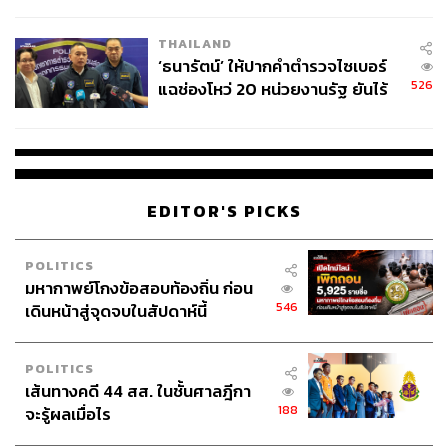
ชั่วคราว หลังเหตุใช้อาวุธปืนภายใน
โรงเรียนคลี่คลาย
THAILAND
‘ธนารัตน์’ ให้ปากคำตำรวจไซเบอร์
526
แฉช่องโหว่ 20 หน่วยงานรัฐ ยันไร้
นัยทางการเมือง
EDITOR'S PICKS
POLITICS
มหากาพย์โกงข้อสอบท้องถิ่น ก่อน
546
เดินหน้าสู่จุดจบในสัปดาห์นี้
POLITICS
เส้นทางคดี 44 สส. ในชั้นศาลฎีกา
188
จะรู้ผลเมื่อไร