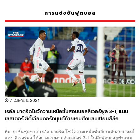
การแข่งขันฟุตบอล
7 เมษายน 2021
เรอัล มาดริดโชว์ความเหนือชั้นสอนบอลลิเวอร์พูล 3-1, แมน
เชสเตอร์ ซิตี้เฉือนดอร์ทมุนด์ท้ายเกมศึกแชมเปียนส์ลีก
ทีม ‘ราชันชุดขาว’ เรอัล มาดริด โชว์ความเหนือชั้นอีกระดับสยบ ‘หงส์
แดง’ ลิเวอร์พูล ได้อย่างสวยงามด้วยสกอร์ 3-1 ในศึกฟุตบอลยูฟ่าแชม