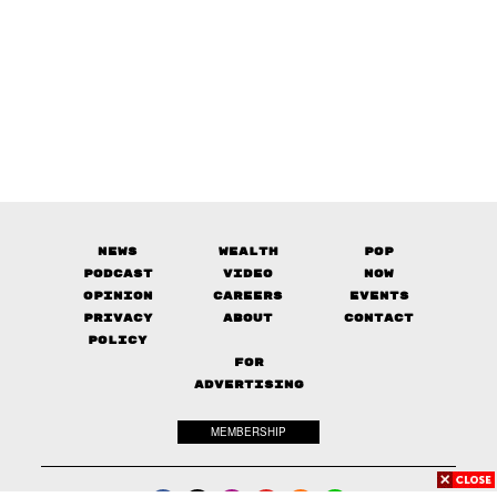
News
Wealth
Pop
Podcast
Video
Now
Opinion
Careers
Events
Privacy
About
Contact
Policy
FOR
ADVERTISING
MEMBERSHIP