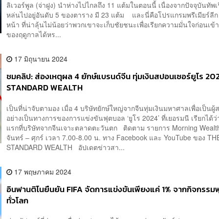
ลิเวอร์พูล (จ่าฝูง) นำห่างไปไกลถึง 11 แต้มในตอนนี้ เนื่องจากปัจจุบันทัพเ
หล่นไปอยู่อันดับ 5 ของตาราง มี 23 แต้ม และนี่คือโปรแกรมพรีเมียร์ลีก
หน้า ที่น่าลุ้นไม่น้อยว่าพวกเขาจะเก็บชัยชนะเพื่อเรียกความมั่นใจก่อนเข้าส
ของฤดูกาลได้หร...
17 มิถุนายน 2024
ชมคลิป: ส่องเหตุผล 4 ยักษ์แบรนด์จีน ทุ่มเงินสปอนเซอร์ยูโร 20
STANDARD WEALTH
เป็นที่น่าจับตามอง เมื่อ 4 บริษัทยักษ์ใหญ่จากจีนทุ่มเงินมหาศาลเพื่อเป็นผู
อย่างเป็นทางการของการแข่งขันฟุตบอล ‘ยูโร 2024’ ที่เยอรมนี เรียกได้ว่า
แรกที่บริษัทจากจีนเจาะตลาดตะวันตก ติดตาม รายการ Morning Wealth
จันทร์ – ศุกร์ เวลา 7.00-8.00 น. ทาง Facebook และ YouTube ของ TH
STANDARD WEALTH อัปเดตข่าวสา...
17 พฤษภาคม 2024
อินฟานติโนยืนยัน FIFA จัดการแข่งขันเพียงแค่ 1% จากกิจกรรม
ทั่วโลก