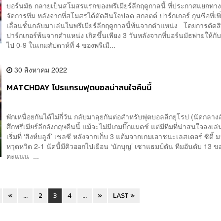
บอร์นมัธ กลายเป็นสโมสรแรกของพรีเมียร์ลีกฤดูกาลนี้ ที่ประกาศแยกทางกั
จัดการทีม หลังจากที่สโมสรได้ตัดสินใจปลด สกอตต์ ปาร์กเกอร์ กุนซือที่เพิ
เลื่อนชั้นกลับมาเล่นในพรีเมียร์ลีกฤดูกาลนี้พ้นจากตำแหน่ง โดยการตัด
ปาร์กเกอร์พ้นจากตำแหน่ง เกิดขึ้นเพียง 3 วันหลังจากที่บอร์นมัธพ่ายให้กับ
ไป 0-9 ในเกมสัปดาห์ที่ 4 ของพรีเมี...
30 สิงหาคม 2022
MATCHDAY โปรแกรมฟุตบอลน่าสนใจคืนนี้
พักเหนื่อยกันได้ไม่กี่วัน กลับมาลุยกันต่อสำหรับฟุตบอลลีกยุโรป (นัดกลา
ศึกพรีเมียร์ลีกอังกฤษคืนนี้ แม้จะไม่มีเกมบิ๊กแมตช์ แต่มีทีมที่น่าสนใจลงเล่
เริ่มที่ ‘สิงห์บลูส์’ เชลซี หลังจากเก็บ 3 แต้มจากเกมเอาชนะเลสเตอร์ ซิตี้
หวุดหวิด 2-1 นัดนี้มีคิวออกไปเยือน ‘นักบุญ’ เซาแธมป์ตัน ทีมอันดับ 13 
คะแนน ...
«
...
2
3
4
...
»
LAST »