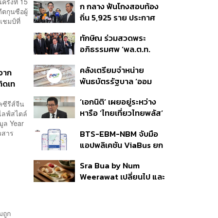
รั้งที่ 15
ก กลาง ฟันโกงสอบท้อง
350’ เสริมความมั่นคง
กุนซือผู้
ถิ่น 5,925 ราย ประกาศ
ชายแดน
ชมป์ที่
บัญชีใหม่ 7 ส.ค. ส่วน 97
ทักษิณ ร่วมสวดพระ
ราย รอ ป.ป.ช. ขีดเส้นแล้ว
อภิธรรมศพ ‘พล.ต.ท.
เสร็จ 31 ส.ค.
ผ่อน’ บิดา ‘พักตร์พิไล ทวี
คลังเตรียมจำหน่าย
สิน’ สิริอายุ 103 ปี แกนนำ
จาก
พันธบัตรรัฐบาล ‘ออม
เพื่อไทย-บุคคลหลาก
ติดเท
พลัส’ รอบถัดไป เร็วสุด 4
วงการร่วมอาลัย
‘เอกนิติ’ เผยอยู่ระหว่าง
ก.ย.นี้ อาจเพิ่มสัดส่วนการ
ีรีส์จีน
หารือ ‘ไทยเที่ยวไทยพลัส’
ลฟ์สไตล์
ขายแบบ Small Lot First
มูล Year
มีสิทธิใช้งบจากเงินกู้ 4
มากขึ้น
BTS-EBM-NBM จับมือ
าวสาร
แสนล้าน มั่นใจงบต่อ ‘ไทย
แอปพลิเคชัน ViaBus ยก
ช่วยไทย พลัส’ เฟส 2 มี
ระดับการติดตามตำแหน่ง
เพียงพอ
Sra Bua by Num
รถไฟฟ้า 3 สายแบบเรียล
Weerawat เปลี่ยนไป และ
ไทม์
นี่คือเหตุผลที่เราควรกลับ
ไปอีกครั้ง
มถูก