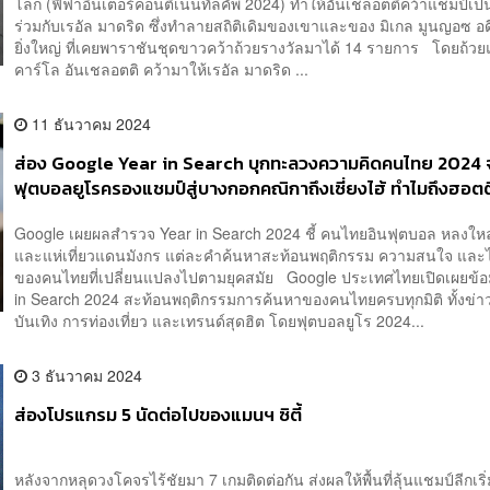
โลก (ฟีฟ่าอินเตอร์คอนติเนนทัลคัพ 2024) ทำให้อันเชลอตติคว้าแชมป์เป็นค
ร่วมกับเรอัล มาดริด ซึ่งทำลายสถิติเดิมของเขาและของ มิเกล มูนญอซ อดีต
ยิ่งใหญ่ ที่เคยพาราชันชุดขาวคว้าถ้วยรางวัลมาได้ 14 รายการ โดยถ้วยแ
คาร์โล อันเชลอตติ คว้ามาให้เรอัล มาดริด ...
11 ธันวาคม 2024
ส่อง Google Year in Search บุกทะลวงความคิดคนไทย 2024 
ฟุตบอลยูโรครองแชมป์สู่บางกอกคณิกาถึงเซี่ยงไฮ้ ทำไมถึงฮอต
รนด์?
Google เผยผลสำรวจ Year in Search 2024 ชี้ คนไทยอินฟุตบอล หลงใหลซ
และแห่เที่ยวแดนมังกร แต่ละคำค้นหาสะท้อนพฤติกรรม ความสนใจ และไ
ของคนไทยที่เปลี่ยนแปลงไปตามยุคสมัย Google ประเทศไทยเปิดเผยข้อ
in Search 2024 สะท้อนพฤติกรรมการค้นหาของคนไทยครบทุกมิติ ทั้งข่
บันเทิง การท่องเที่ยว และเทรนด์สุดฮิต โดยฟุตบอลยูโร 2024...
3 ธันวาคม 2024
ส่องโปรแกรม 5 นัดต่อไปของแมนฯ ซิตี้
หลังจากหลุดวงโคจรไร้ชัยมา 7 เกมติดต่อกัน ส่งผลให้พื้นที่ลุ้นแชมป์ลีกเริ่