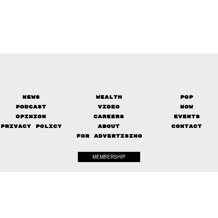
News
Wealth
Pop
Podcast
Video
Now
Opinion
Careers
Events
Privacy Policy
About
Contact
FOR ADVERTISING
MEMBERSHIP
© 2017-
The Standard. All rights reserved.