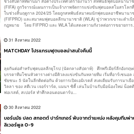
ช่วงสัปดาห์ที่ผ่านมา สื่อต่างประเทศได้รายงานว่า สหพันธ์ฟุตบอลนานาช
(FIFA) ถูกวิจารณ์แผนการเป็นเจ้าภาพจัดการแข่งขันฟุตบอลสโมสรโลกที่ม
ในช่วงสิ้นฤดูกาล 2024/25 โดยถูกสหพันธ์สมาคมนักฟุตบอลอาชีพนานาช
(FIFPRO) และสมาคมฟุตบอลลีกนานาชาติ (WLA) ขู่ว่าพวกเขาจะดำเน
กฎหมาย โดย FIFPRO และ WLA ได้แสดงความกังวลต่อการขยายการ.
31 สิงหาคม 2022
MATCHDAY โปรแกรมฟุตบอลน่าสนใจคืนนี้
ลุยกันต่อสำหรับฟุตบอลลีกยุโรป (นัดกลางสัปดาห์) ศึกพรีเมียร์ลีกอังกฤษค
บรรดาทีมโซนหัวตารางต่างมีคิวลงแข่งขันกันหลายทีม เริ่มที่อาร์เซนอล ลุ
ชัยชนะ 5 นัดในลีกติดต่อกัน ด้วยการเปิดเอมิเรตส์ สเตเดียมรับการมาเย
วิลลา ของ สตีเวน เจอร์ราร์ด, แมนฯ ซิตี้ เล่นในบ้านรับมือน้องใหม่ น็อต
ฟอเรสต์, สเปอร์ส ทำศึกลอนดอนดาร์บ...
30 สิงหาคม 2022
บอร์นมัธ ปลด สกอตต์ ปาร์กเกอร์ พ้นจากตำแหน่ง หลังคุมทีมพ่า
ลิเวอร์พูล 0-9