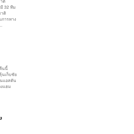
าติ
ี 32 ทีม
าติ
ินการทาง
..
ืนนี้
้นเก็บชัย
ือนแอสตัน
ติงแฮม
ย