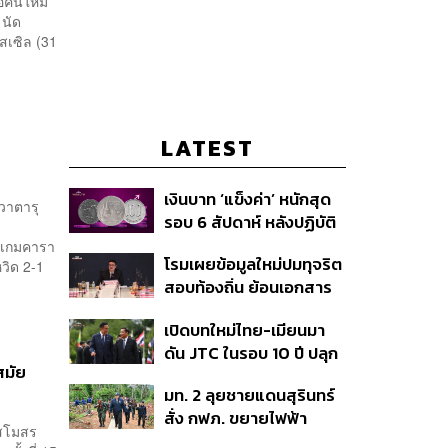
ือคนใหม่
 นัด
สเซิล (31
LATEST
เงินบาท ‘แข็งค่า’ หนักสุด
วาตารุ
รอบ 6 สัปดาห์ หลังปฏิบัติ
’
การแทรกแซงเยนของ
ในเกมคารา
โรมเผยข้อมูลใหม่ปมทุจริต
หวิด 2-1
สหรัฐฯ-ญี่ปุ่น Standard
สอบท้องถิ่น ย้อนเอกสาร
Chartered เปิดเป้าสิ้นปีนี้
ประชุมปี 2567 พบชื่อ
จ่อแข็งต่อแตะ 32.50 บาท
เปิดบทใหม่ไทย-เมียนมา
อนุทิน จ่อสอบต่อเอี่ยว
ต่อดอลลาร์
ดัน JTC ในรอบ 10 ปี ปลุก
ตัดตอน ม.บูรพา หรือไม่
สมัย
‘เส้นเลือดใหญ่’ ค้า
มท. 2 ลุยชายแดนสุรินทร์
ชายแดน ท่าเรือน้ำลึก
สั่ง กฟภ. ขยายไฟฟ้า
ทวาย
์สโมสร
‘ปราสาทตาควาย–เนิน