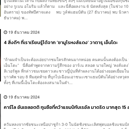
ยูไนเต็ดในเวลานี้ กับผลงานที่ยังขึ้นๆ ลงๆ แม้เปลี่ยนมาอยู่ในมือของกุนซ
อย่าง รูเบน อโมริม แล้วก็ตาม และนี่คือผลงาน 6 นัดหลังสุด (ในช่วง 10
อันตราย) ของทัพปีศาจแดง พบ วูล์ฟแฮมป์ตัน (27 ธันวาคม) พบ นิวคา
ธันวาคม) พ...
19 ธันวาคม 2024
4 สิ่งดีๆ ที่เราเรียนรู้ได้จาก ‘ซามูไรหงส์แดง’ วาตารุ เอ็นโดะ
“ถ้าผมจำเป็นจะต้องเอ่ยปากชมใครสักคนมากหน่อย คนคนนั้นคงต้องเป็น 
เอ็นโดะ” นี่คือคำพูดจากความรู้สึกของ อาร์เน สลอต นายใหญ่ ‘หงส์แดง
ลิเวอร์พูล ที่กล่าวชมเชยดาวเตะชาวญี่ปุ่นที่ทำผลงานได้อย่างยอดเยี่ยม
บาวคัพ รอบ 8 ทีมสุดท้าย ที่บุกไปเฉือนเอาชนะเซาแธมป์ตันได้อย่างหวุด
ทั้งๆ ที่เกมนี้เอ็นโดะต้องลงสนามในตำ...
19 ธันวาคม 2024
คาร์โล อันเชลอตติ กุนซือที่คว้าแชมป์กับเรอัล มาดริด มากสุด 15 
ควันหลงจากชัยชนะเหนือปาชูก้า 3-0 ในนัดชิงชนะเลิศฟุตบอลชิงแชมป