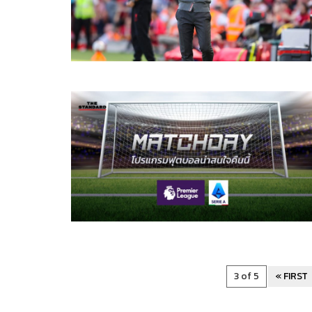
3 of 5
« FIRST