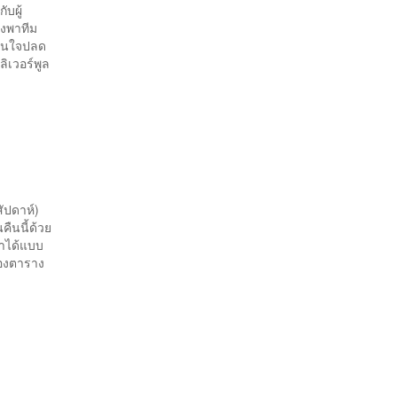
บผู้
่งพาทีม
สินใจปลด
ลิเวอร์พูล
งสัปดาห์)
นคืนนี้ด้วย
 มาได้แบบ
ของตาราง