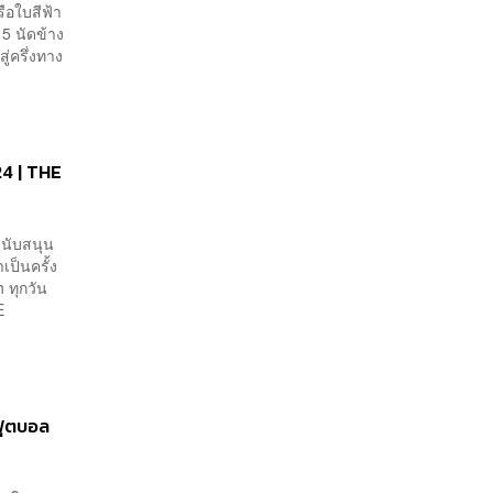
รือใบสีฟ้า
 5 นัดข้าง
ู่ครึ่งทาง
24 | THE
้สนับสนุน
เป็นครั้ง
 ทุกวัน
E
ฟุตบอล