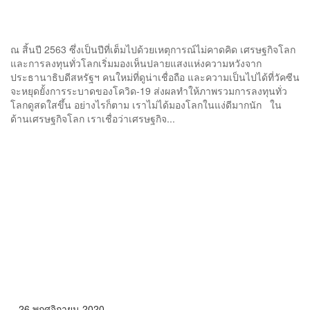
หรือแสงสว่างปลายอุโมงค์จะมาจากหัวรถจักร
ณ สิ้นปี 2563 ซึ่งเป็นปีที่เต็มไปด้วยเหตุการณ์ไม่คาดคิด เศรษฐกิจโลก
และการลงทุนทั่วโลกเริ่มมองเห็นปลายแสงแห่งความหวังจาก
ประธานาธิบดีสหรัฐฯ คนใหม่ที่ดูน่าเชื่อถือ และความเป็นไปได้ที่วัคซีน
จะหยุดยั้งการระบาดของโควิด-19 ส่งผลทำให้ภาพรวมการลงทุนทั่ว
โลกดูสดใสขึ้น อย่างไรก็ตาม เราไม่ได้มองโลกในแง่ดีมากนัก ใน
ด้านเศรษฐกิจโลก เราเชื่อว่าเศรษฐกิจ...
26 พฤศจิกายน 2020