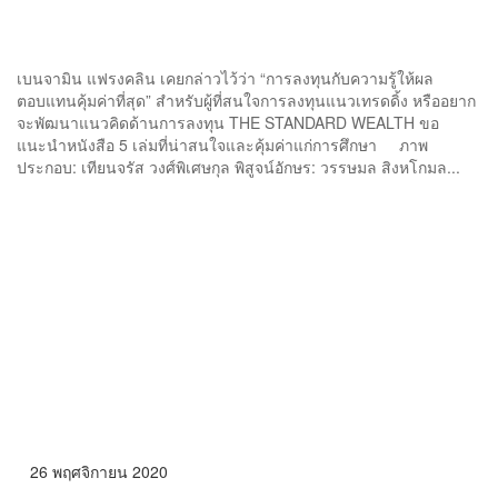
5 หนังสือดี สำหรับสาย ‘เทรดดิ้ง’
เบนจามิน แฟรงคลิน เคยกล่าวไว้ว่า “การลงทุนกับความรู้ให้ผล
ตอบแทนคุ้มค่าที่สุด” สำหรับผู้ที่สนใจการลงทุนแนวเทรดดิ้ง หรืออยาก
จะพัฒนาแนวคิดด้านการลงทุน THE STANDARD WEALTH ขอ
แนะนำหนังสือ 5 เล่มที่น่าสนใจและคุ้มค่าแก่การศึกษา ภาพ
ประกอบ: เทียนจรัส วงศ์พิเศษกุล พิสูจน์อักษร: วรรษมล สิงหโกมล...
26 พฤศจิกายน 2020