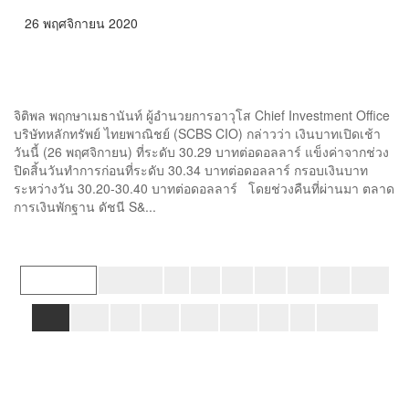
26 พฤศจิกายน 2020
กูรูแนะ จับตา ‘ต่างชาติ’ ปรับพอร์ตหุ้นช่วงท้ายปี อาจกดดันเงิน
บาทอ่อนค่าแตะ 30.70 ต่อดอลลาร์
จิติพล พฤกษาเมธานันท์ ผู้อำนวยการอาวุโส Chief Investment Office
บริษัทหลักทรัพย์ ไทยพาณิชย์ (SCBS CIO) กล่าวว่า เงินบาทเปิดเช้า
วันนี้ (26 พฤศจิกายน) ที่ระดับ 30.29 บาทต่อดอลลาร์ แข็งค่าจากช่วง
ปิดสิ้นวันทำการก่อนที่ระดับ 30.34 บาทต่อดอลลาร์ กรอบเงินบาท
ระหว่างวัน 30.20-30.40 บาทต่อดอลลาร์ โดยช่วงคืนที่ผ่านมา ตลาด
การเงินพักฐาน ดัชนี S&...
295 of 321
« FIRST
«
...
10
20
30
...
294
295
296
...
300
310
320
...
»
LAST »