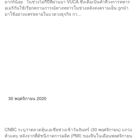
มากก็น้อย ในช่วงไม่กี่ปีที่ผ่านมา VUCA ซึ่งเดิมเป็นคำที่วงการทหาร
อเมริกันใช้เรียกสถานการณ์ทางทหารในช่วงหลังสงครามเย็น ถูกนำ
มาใช้อย่างแพร่หลายในแวดวงธุรกิจ กา...
30 พฤศจิกายน 2020
ตลาดหุ้นเอเชียแกว่งตัวแคบ แม้ PMI ของจีนออกมาดีกว่าคาด
CNBC ระบุว่าตลาดหุ้นเอเชียช่วงเช้าวันจันทร์ (30 พฤศจิกายน) แกว่ง
ตัวแคบ หลังจากที่ดัชนีภาคการผลิต (PMI) ของจีนในเดือนพฤศจิกายน