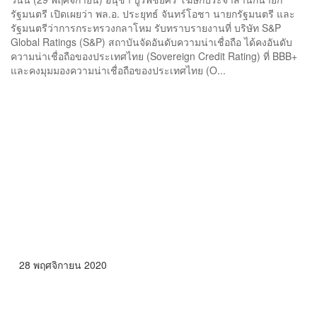
รัฐมนตรี เปิดเผยว่า พล.อ. ประยุทธ์ จันทร์โอชา นายกรัฐมนตรี และ
รัฐมนตรีว่าการกระทรวงกลาโหม รับทราบรายงานที่ บริษัท S&P
Global Ratings (S&P) สถาบันจัดอันดับความน่าเชื่อถือ ได้คงอันดับ
ความน่าเชื่อถือของประเทศไทย (Sovereign Credit Rating) ที่ BBB+
และคงมุมมองความน่าเชื่อถือของประเทศไทย (O...
28 พฤศจิกายน 2020
คลังเผย ‘โครงการคนละครึ่ง’ มีผู้ใช้สิทธิเกือบ 9.5 ล้านคน ใช้
จ่ายสะสม 2.8 หมื่นล้าน