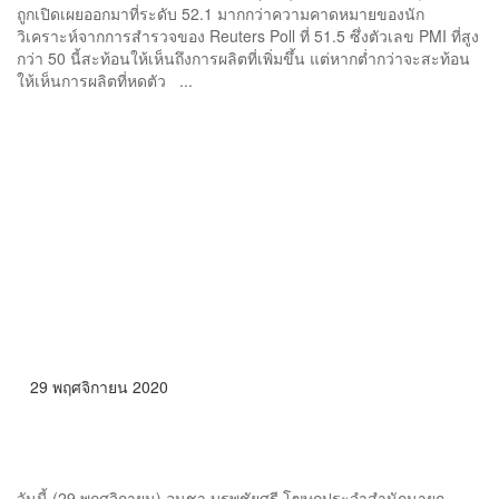
ถูกเปิดเผยออกมาที่ระดับ 52.1 มากกว่าความคาดหมายของนัก
วิเคราะห์จากการสำรวจของ Reuters Poll ที่ 51.5 ซึ่งตัวเลข PMI ที่สูง
กว่า 50 นี้สะท้อนให้เห็นถึงการผลิตที่เพิ่มขึ้น แต่หากต่ำกว่าจะสะท้อน
ให้เห็นการผลิตที่หดตัว ...
29 พฤศจิกายน 2020
ประยุทธ์รับทราบ S&P คงอันดับความน่าเชื่อถือไทยระดับมี
เสถียรภาพ เชื่อมั่นเศรษฐกิจฟื้นตัว-เติบโตปี 2564
วันนี้ (29 พฤศจิกายน) อนุชา บูรพชัยศรี โฆษกประจำสำนักนายก