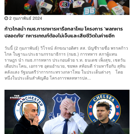
2 กุมภาพันธ์ 2024
ก้าวไกลนำ กมธ.การทหารหารือกลาโหม โครงการ ‘พลทหาร
ปลอดภัย’ ทหารเกณฑ์ต้องไม่เจ็บและเสียชีวิตในค่ายอีก
วันนี้ (2 กุมภาพันธ์) วิโรจน์ ลักขณาอดิศร สส. บัญชีรายชื่อ พรรคก้าว
ไกล ในฐานะประธานกรรมาธิการ (กมธ.) การทหาร สภาผู้แทน
ราษฎร นำ กมธ.การทหาร ประกอบด้วย ร.ท. ธนเดช เพ็งสุข, เชตวัน
เตือประโคน, เอกราช อุดมอำนวย, ชยพล สท้อนดี ร่วมหารือกับ สุทิน
คลังแสง รัฐมนตรีว่าการกระทรวงกลาโหม ในประเด็นต่างๆ โดย
หนึ่งในประเด็นสำคัญคือ โครงการพลทหารปล...