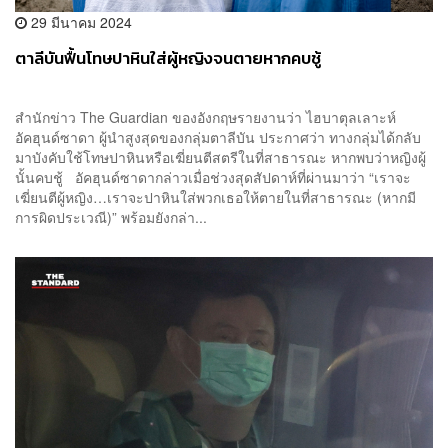
29 มีนาคม 2024
ตาลีบันฟื้นโทษปาหินใส่ผู้หญิงจนตายหากคบชู้
สำนักข่าว The Guardian ของอังกฤษรายงานว่า ไฮบาตุลเลาะห์
อัคฮุนด์ซาดา ผู้นำสูงสุดของกลุ่มตาลีบัน ประกาศว่า ทางกลุ่มได้กลับ
มาบังคับใช้โทษปาหินหรือเฆี่ยนตีสตรีในที่สาธารณะ หากพบว่าหญิงผู้
นั้นคบชู้ อัคฮุนด์ซาดากล่าวเมื่อช่วงสุดสัปดาห์ที่ผ่านมาว่า “เราจะ
เฆี่ยนตีผู้หญิง…เราจะปาหินใส่พวกเธอให้ตายในที่สาธารณะ (หากมี
การผิดประเวณี)” พร้อมยังกล่า...