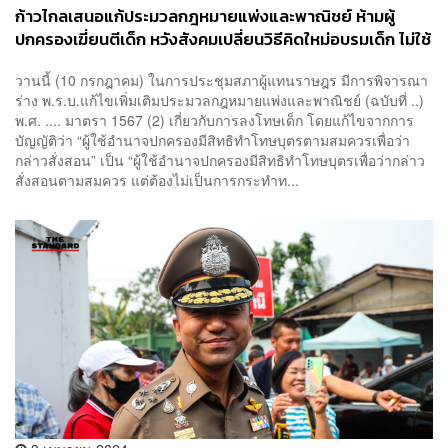
ก้าวไกลเสนอแก้ประมวลกฎหมายแพ่งและพาณิชย์ ห้ามผู้
ปกครองเฆี่ยนตีเด็ก หวังสังคมเปลี่ยนวิธีคิดใหม่อบรมเด็ก ไม่ใช้
ความรุนแรง
วานนี้ (10 กรกฎาคม) ในการประชุมสภาผู้แทนราษฎร มีการพิจารณา
ร่าง พ.ร.บ.แก้ไขเพิ่มเติมประมวลกฎหมายแพ่งและพาณิชย์ (ฉบับที่ ..)
พ.ศ. .... มาตรา 1567 (2) เกี่ยวกับการลงโทษเด็ก โดยแก้ไขจากการ
บัญญัติว่า “ผู้ใช้อำนาจปกครองมีสิทธิทำโทษบุตรตามสมควรเพื่อว่า
กล่าวสั่งสอน” เป็น “ผู้ใช้อำนาจปกครองมีสิทธิทำโทษบุตรเพื่อว่ากล่าว
สั่งสอนตามสมควร แต่ต้องไม่เป็นการกระทำท...