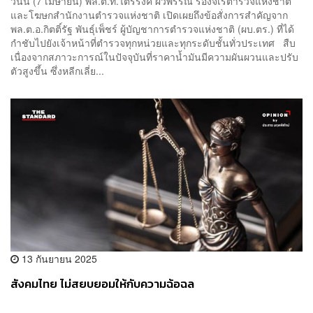
วันนี้ (7 เมษายน) พล.ต.ท.ไตรรงค์ ผิวพรรณ รองจเรตำรวจแห่งชาติ
และโฆษกสำนักงานตำรวจแห่งชาติ เปิดเผยถึงข้อสั่งการสำคัญจาก
พล.ต.อ.กิตติ์รัฐ พันธุ์เพ็ชร์ ผู้บัญชาการตำรวจแห่งชาติ (ผบ.ตร.) ที่ได้
กำชับไปยังเจ้าหน้าที่ตำรวจทุกหน่วยและทุกระดับชั้นทั่วประเทศ สืบ
เนื่องจากสภาวะการณ์ในปัจจุบันที่ราคาน้ำมันมีความผันผวนและปรับ
ตัวสูงขึ้น ซึ่งหลีกเลี่ย...
13 กันยายน 2025
สังคมไทย ไม่สยบยอมให้กับความฉ้อฉล