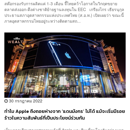
สต๊อกรองรับการผลิตแค่ 1-3 เดือน จี้ไทยคว้าโอกาสในวิกฤตขยาย
ตลาดส่งออก-ดึงต่างชาติย้ายฐานลงทุนใน EEC เกรียงไกร เธียรนุกุล
ประธานสภาอุตสาหกรรมแห่งประเทศไทย (ส.อ.ท.) เปิดเผยว่า ขณะนี้
ภาคอุตสาหกรรมไทยอยู่ระหว่างติดตามสถ...
30 กรกฎาคม 2022
ทำไม Apple ถึงถอยห่างจาก ‘แดนมังกร’ ไม่ได้ แม้จะเริ่มมีรอย
ร้าวในความสัมพันธ์ที่เป็นประโยชน์ร่วมกัน
เป็นเวลาเกือบสองทศวรรษแล้วที่ Apple และจีนเชื่อมโยงกันอย่างแยก