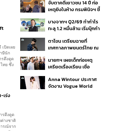
จับตาคดีเยาวชน 14 ปี ก่อ
สิกวิดีโอ
เหตุยิงในห้าง กรมพินิจฯ ชี้
ประพฤติดี-รับการรักษาต่อ
บางจากฯ Q2/69 ทำกำไร
เนื่อง ประเมินปล่อยตัว
ft
ทะลุ 1.2 หมื่นล้าน เริ่มบุ๊กกำ
ไร ‘SAF’ เชิงพาณิชย์ครั้ง
ตาโขน เตรียมฉายที่
แรก หนุนรายได้ครึ่งปีทะลุ
 เปิดเผย
เทศกาลภาพยนตร์ไทย ณ
3.2 แสนล้าน
ษีนัก
ประเทศบราซิล
ารดึงดูด
นายกฯ เผยเด็กก่อเหตุ
ไทย ซึ่ง
เครียดเรื่องเรียน เชื่อ
เตรียมการเป็นขั้นตอน ชี้มี
Anna Wintour ประกาศ
กระสุนอีกกว่า 30 นัด หาก
จัดงาน Vogue World
ไม่จบชีวิตตัวเองอาจสูญ
2027 ที่ซานฟรานซิสโก
เสียเพิ่ม
ส-เร่ง
ารดึงดูด
ต่างชาติ
การณ์จาก