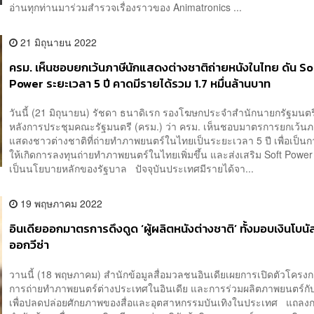
อ่านทุกท่านมาร่วมสำรวจเรื่องราวของ Animatronics ...
21 มิถุนายน 2022
ครม. เห็นชอบยกเว้นภาษีนักแสดงต่างชาติถ่ายหนังในไทย ดัน So
Power ระยะเวลา 5 ปี คาดมีรายได้รวม 1.7 หมื่นล้านบาท
วันนี้ (21 มิถุนายน) รัชดา ธนาดิเรก รองโฆษกประจำสำนักนายกรัฐมนตรี
หลังการประชุมคณะรัฐมนตรี (ครม.) ว่า ครม. เห็นชอบมาตรการยกเว้นภา
แสดงชาวต่างชาติที่ถ่ายทำภาพยนตร์ในไทยเป็นระยะเวลา 5 ปี เพื่อเป็นก
ให้เกิดการลงทุนถ่ายทำภาพยนตร์ในไทยเพิ่มขึ้น และส่งเสริม Soft Power 
เป็นนโยบายหลักของรัฐบาล ปัจจุบันประเทศมีรายได้จา...
19 พฤษภาคม 2022
อินเดียออกมาตรการดึงดูด ‘ผู้ผลิตหนังต่างชาติ’ ทั้งมอบเงินโบนั
ออกวีซ่า
วานนี้ (18 พฤษภาคม) สำนักข้อมูลสื่อมวลชนอินเดียเผยการเปิดตัวโครงก
การถ่ายทำภาพยนตร์ต่างประเทศในอินเดีย และการร่วมผลิตภาพยนตร์กับ
เพื่อปลดปล่อยศักยภาพของสื่อและอุตสาหกรรมบันเทิงในประเทศ แถลง