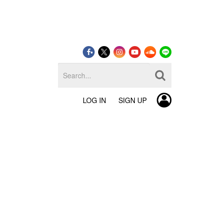
LOG IN
SIGN UP