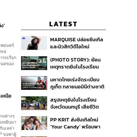
LATEST
ิง’
MARQUISE ปล่อยซิงเกิล
ภาพยนตร์
และมิวสิกวิดีโอใหม่
ถขอ
IRONIC ที่เสียดสีความ
ารถเรียก
(PHOTO STORY): ย้อน
สัมพันธ์สุด Toxic
ำหนดของ
เหตุกราดยิงในโรงเรียน
ต่างประเทศ ที่ผู้ก่อเหตุเป็น
มหาดไทยเร่งจัดระเบียบ
นักเรียน
ภูเก็ต ทลายนอมินีต่างชาติ
คุมเจ็ตสกี สางบริษัทฮุบ
รเหนือ
สรุปเหตุยิงในโรงเรียน
ที่ดิน เคลียร์ใบอนุญาต
จังหวัดนนทบุรี เสียชีวิต
โรงแรมค้าง 7 ปี
รวม 8 ราย โฆษก ตร. เผย
่วนต่างๆ
PP KRIT ส่งซิงเกิลใหม่
ปมค้นประวัติคดีกราดยิงที่
่องหยิบมา
‘Your Candy’ พร้อมพา
สหรัฐฯ
กับเหล่า
ต้าเหนิง และ ณิชา ร่วมมิว
P ขอพาผู้