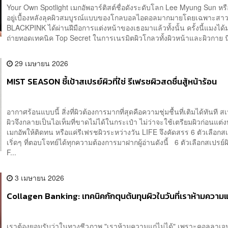
Your Own Spotlight เมกอัพอาร์ติสต์ชื่อดังระดับโลก Lee Myung Sun หรือ
อยู่เบื้องหลังลุคผิวสมบูรณ์แบบของโกลบอลไอดอลมากมายโดยเฉพาะสาว
BLACKPINK ได้ผ่านฝีมือการแต่งหน้าของเธอมาแล้วทั้งนั้น ครั้งนี้แมงได้
ถ่ายทอดเทคนิค Top Secret ในการเนรมิตผิวโกลวทั้งผิวหน้าและผิวกาย นี่
29 เมษายน 2026
MIST SEASON ชี้เป้าสเปรย์ผิวที่ใช่ รีเฟรชผิวสดชื่นสู้หน้าร้อน
อากาศร้อนแบบนี้ สิ่งที่ผิวต้องการมากที่สุดคือความชุ่มชื้นที่เติมได้ทันที ส
ผิวจึงกลายเป็นไอเท็มที่ขาดไม่ได้ในกระเป๋า ไม่ว่าจะใช้เตรียมผิวก่อนแต่ง
เมกอัพให้ติดทน หรือแค่รีเฟรชผิวระหว่างวัน LIFE จึงคัดสรร 6 ตัวเลือกสเ
เริ่ดๆ ที่ตอบโจทย์ได้ทุกความต้องการมาฝากผู้อ่านดังนี้ 6 ตัวเลือกสเปรย์ผ
F...
3 เมษายน 2026
Collagen Banking: เทคนิคกักตุนต้นทุนผิวในวันที่เราห้ามความแก
เราต้องยอมรับว่าในทางชีวภาพ "เราห้ามความแก่ไม่ได้" เพราะคอลลาเจ