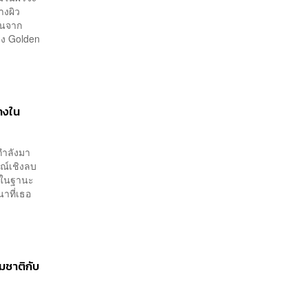
างผิว
ีนจาก
วง Golden
้างใน
กำลังมา
มณ์เชิงลบ
อง ในฐานะ
าที่เธอ
รมชาติกับ