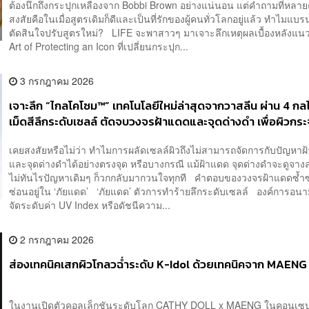
ต้องนึกถึงกระปุกเหลืองจาก Bobbi Brown อย่างแน่นอน แต่คำถามที่หล
สงสัยคือในเมื่อสูตรเดิมก็ดีและเป็นที่รักของผู้คนทั่วโลกอยู่แล้ว ทำไมแบรน
ตัดสินใจปรับสูตรใหม่? LIFE จะพาสาวๆ มาเจาะลึกเหตุผลเบื้องหลังแน
Art of Protecting an Icon ที่เปลี่ยนกระปุก...
3 กรกฎาคม 2026
เจาะลึก “ไกลโคโซม™” เทคโนโลยีใหม่ล่าสุดจากวาสลีน ผ่าน 4 ก
เม็ดสีลึกระดับเซลล์ ตัดจบวงจรฝ้าแดดและจุดด่างดำ เพื่อผิวกระ
2 สัปดาห์ [Advertorial]
เคยสงสัยหรือไม่ว่า ทำไมการผลัดเซลล์ผิวถึงไม่สามารถจัดการกับปัญหาฝ
และจุดด่างดำได้อย่างตรงจุด หรือบางกรณี แม้ฝ้าแดด จุดด่างดำจะดูจางล
ไม่ทันไรปัญหาเดิมๆ ก็วกกลับมากวนใจทุกที คำตอบของวงจรฝ้าแดดซ้ำ
ซ่อนอยู่ใน ‘ภัยแดด’ ‘ภัยแดด’ ตัวการทำร้ายลึกระดับเซลล์ องค์การอน
จัดระดับค่า UV Index หรือดัชนีความ...
2 กรกฎาคม 2026
ส่องเทคนิคเสกผิวโกลวฉ่ำระดับ K-Idol ด้วยเทคนิคจาก MAENG
ในงานเปิดตัวคอลเล็กชันระดับโลก CATHY DOLL x MAENG ในคอนเซป