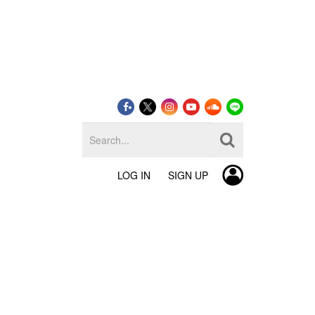
LOG IN
SIGN UP