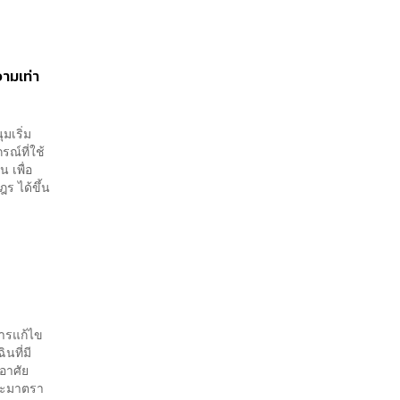
ามเท่า
มเริ่ม
รณ์ที่ใช้
 เพื่อ
ร ได้ขึ้น
การแก้ไข
นที่มี
อาศัย
ละมาตรา