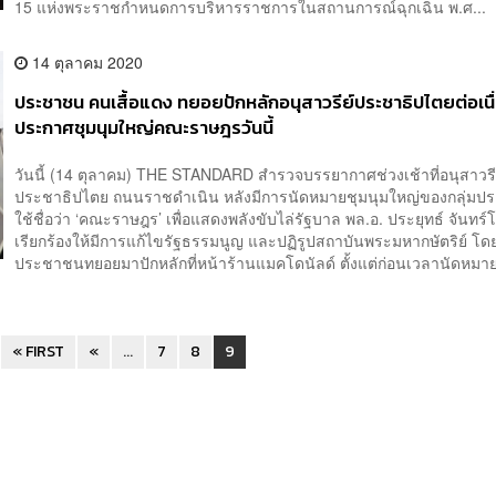
15 แห่งพระราชกำหนดการบริหารราชการในสถานการณ์ฉุกเฉิน พ.ศ...
14 ตุลาคม 2020
ประชาชน คนเสื้อแดง ทยอยปักหลักอนุสาวรีย์ประชาธิปไตยต่อเนื่
ประกาศชุมนุมใหญ่คณะราษฎรวันนี้
วันนี้ (14 ตุลาคม) THE STANDARD สำรวจบรรยากาศช่วงเช้าที่อนุสาวรี
ประชาธิปไตย ถนนราชดำเนิน หลังมีการนัดหมายชุมนุมใหญ่ของกลุ่มปร
ใช้ชื่อว่า ‘คณะราษฎร’ เพื่อแสดงพลังขับไล่รัฐบาล พล.อ. ประยุทธ์ จันทร
เรียกร้องให้มีการแก้ไขรัฐธรรมนูญ และปฏิรูปสถาบันพระมหากษัตริย์ โด
ประชาชนทยอยมาปักหลักที่หน้าร้านแมคโดนัลด์ ตั้งแต่ก่อนเวลานัดหมาย เ
« FIRST
«
...
7
8
9