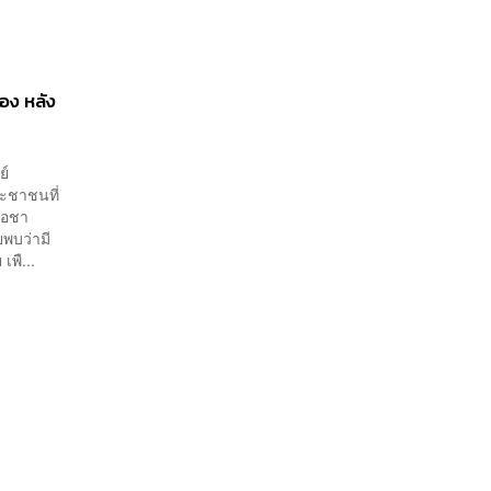
อง หลัง
ย์
ะชาชนที่
์โอชา
ยพบว่ามี
พื...