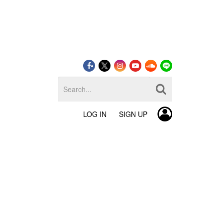
LOG IN
SIGN UP