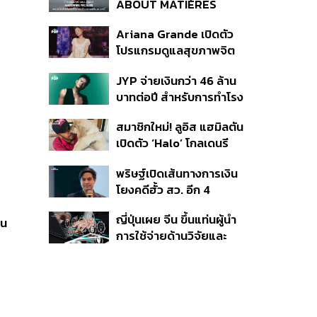
ABOUT MATIÈRES
FÉCALES
Ariana Grande เปิดตัว
โปรแกรมดูแลสุขภาพจิต
สำหรับคนในอุตสาหกรรม
JYP จ่ายเงินกว่า 46 ล้าน
ดนตรี
บาทต่อปี สำหรับการทำโรง
อาหารออร์แกนิกในบริษัท
สมาชิกใหม่! ลูอิส แฮมิลตัน
เปิดตัว ‘Halo’ โกลเดนรี
ทรีฟเวอร์ตัวใหม่
พริษฐ์เปิดเส้นทางการเงิน
โยงคดีฮั้ว สว. อีก 4
จังหวัด พบ ส.อบจ.
ญี่ปุ่นเผย จีน ขึ้นแท่นผู้นำ
อำนาจเจริญโอนเงินให้เจ้า
นน
การใช้จ่ายด้านวิจัยและ
หน้าที่ กกต. ฝ่ายสืบสวน
พัฒนาโลก กวาดสัดส่วน
งานวิจัยถูกอ้างอิงสูงสุด
แซงสหรัฐฯ