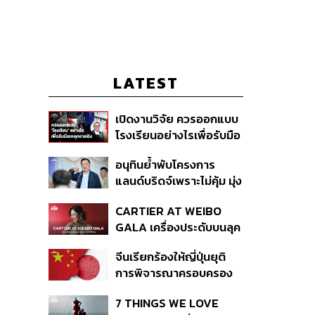
LATEST
เปิดงานวิจัย ควรออกแบบ
โรงเรียนอย่างไรเพื่อรับมือ
เหตุกราดยิง
อนุทินย้ำพับโครงการ
แลนด์บริดจ์เพราะไม่คุ้ม มุ่ง
พัฒนา Missing Link
CARTIER AT WEIBO
รองรับอ่าวไทย-อันดามัน
GALA เครื่องประดับบนลุค
พรมแดงของแขกคน
จีนเรียกร้องให้ญี่ปุ่นยุติ
สำคัญ
การพิจารณาครอบครอง
อาวุธนิวเคลียร์
7 THINGS WE LOVE