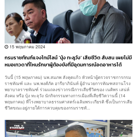
15 พฤษภาคม 2024
กรมราชทัณฑ์แจงไทม์ไลน์ ‘บุ้ง ทะลุวัง’ เสียชีวิต สับสน เผยไม่มี
หมอเทวดาที่ไหนรักษาผู้ต้องขังที่มีอุดมการณ์อดอาหารได้
วันนี้ (15 พฤษภาคม) นพ.สมภพ สังคุตแก้ว หัวหน้าผู้ตรวจราชการกรม
ราชทัณฑ์ และ นพ.พงศ์ภัค อารียาภินันท์ ผู้อำนวยการทัณฑสถานโรง
พยาบาลราชทัณฑ์ ร่วมแถลงข่าวกรณีการเสียชีวิตของ เนติพร เสน่ห์
สังคม หรือ บุ้ง ทะลุวัง นักกิจกรรมทางการเมืองที่เสียชีวิตวานนี้ (14
พฤษภาคม) ที่โรงพยาบาลธรรมศาสตร์เฉลิมพระเกียรติ ซึ่งเป็นการเสีย
ชีวิตขณะอยู่ภายใต้การควบคุมของกรมราชทั...