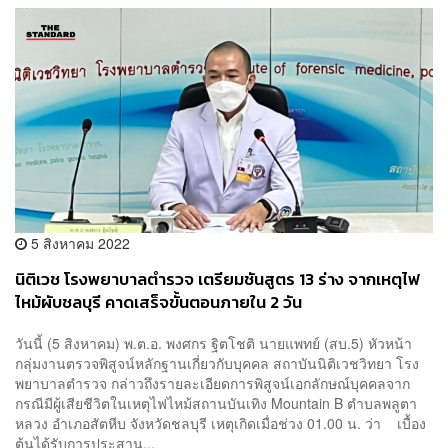
5 สิงหาคม 2022
นิติเวช โรงพยาบาลตำรวจ เตรียมชันสูตร 13 ร่าง จากเหตุไฟ
ไหม้ผับชลบุรี คาดเสร็จขั้นตอนภายใน 2 วัน
วันนี้ (5 สิงหาคม) พ.ต.อ. พงศกร ฐิตโชติ นายแพทย์ (สบ.5) หัวหน้า
กลุ่มงานตรวจพิสูจน์หลักฐานเกี่ยวกับบุคคล สถาบันนิติเวชวิทยา โรง
พยาบาลตำรวจ กล่าวถึงรายละเอียดการพิสูจน์เอกลักษณ์บุคคลจาก
กรณีมีผู้เสียชีวิตในเหตุไฟไหม้สถานบันเทิง Mountain B ตำบลพลูตา
หลวง อำเภอสัตหีบ จังหวัดชลบุรี เหตุเกิดเมื่อช่วง 01.00 น. ว่า เบื้อง
ต้นได้รับการประสาน...