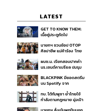
LATEST
GET TO KNOW THEM:
เนื้อคู่ประตูถัดไป
นายกฯ ชวนช้อป OTOP
ศิลปาชีพ แม่ค้าร้อง ‘ไทย
ช่วยไทย พลัส’ สุดยอด
ผบช.น. เรียกสอบปากคำ
ถามมีต่อไหม นายกฯ ตอบ
นร.เซนต์คาเบรียล ปมรุม
‘เดี๋ยวจะพยายาม’
ทำร้ายเพื่อน-ใช้ปืนขู่ สั่ง
BLACKPINK มียอดสตรีม
ดำเนินคดีแล้ว
บน Spotify จาก
ประเทศไทยสูงถึง 536 ล้าน
ทบ. โต้กัมพูชา ย้ำไทยใช้
ครั้ง ตลอด 10 ปีที่ผ่านมา
กำลังตามกฎหมาย มุ่งเป้า
หมายทางทหาร ชี้ความเสีย
นายกฯ สั่งเข้มพกปืนนอก