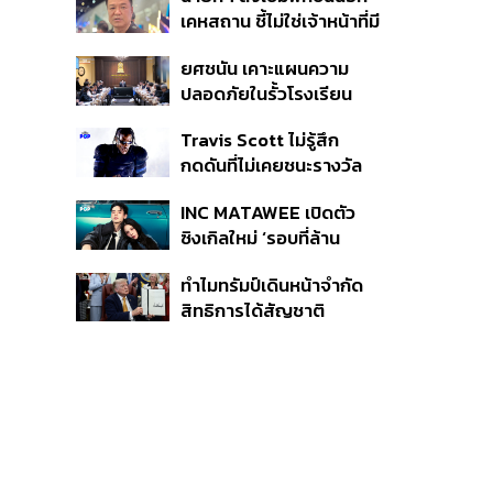
หายไทยไม่อาจลบด้วย
เคหสถาน ชี้ไม่ใช่เจ้าหน้าที่มี
ข้อมูลบิดเบือน
โทษอุกฉกรรจ์ ปืนถูกขโมย
ยศชนัน เคาะแผนความ
ก่อเหตุ เจ้าของร่วมรับผิด
ปลอดภัยในรั้วโรงเรียน
90 วัน ส่งนักสุขภาพจิต
Travis Scott ไม่รู้สึก
ดูแล-คุมเข้มคัดกรองสิ่ง
กดดันที่ไม่เคยชนะรางวัล
ผิดกฎหมาย
แกรมมี่ แม้มีชื่อเข้าชิงมา
INC MATAWEE เปิดตัว
แล้ว 10 ครั้ง
ซิงเกิลใหม่ ‘รอบที่ล้าน
(Loop)’ ที่ได้ เน PERSES
ทำไมทรัมป์เดินหน้าจำกัด
มาแสดงในมิวสิกวิดีโอ
สิทธิการได้สัญชาติ
อเมริกันโดยกำเนิดอีกครั้ง
แม้ศาลสูงสุดเคยตัดสิน
คัดค้าน