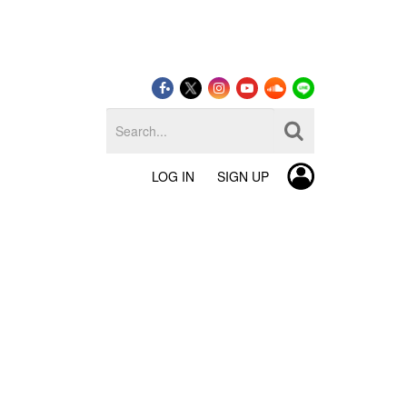
LOG IN
SIGN UP