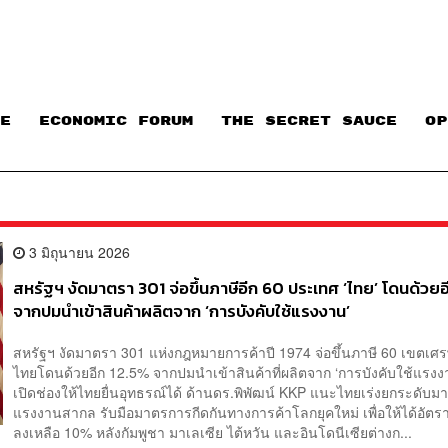
E
ECONOMIC FORUM
THE SECRET SAUCE​
OP
3 มิถุนายน 2026
สหรัฐฯ งัดมาตรา 301 จ่อขึ้นภาษีอีก 60 ประเทศ ‘ไทย’ โดนด้วยอ
จากปมนำเข้าสินค้าผลิตจาก ‘การบังคับใช้แรงงาน’
สหรัฐฯ งัดมาตรา 301 แห่งกฎหมายการค้าปี 1974 จ่อขึ้นภาษี 60 เขตเศร
ไทยโดนด้วยอีก 12.5% จากปมนำเข้าสินค้าที่ผลิตจาก ‘การบังคับใช้แรงงา
เปิดช่องให้ไทยยื่นอุทธรณ์ได้ ด้านดร.พิพัฒน์ KKP แนะไทยเร่งยกระดับ
แรงงานสากล รับมือมาตรการกีดกันทางการค้าโลกยุคใหม่ เพื่อให้ได้อัตร
ลงเหลือ 10% หลังกัมพูชา มาเลเซีย ไต้หวัน และอินโดนีเซียต่างก...