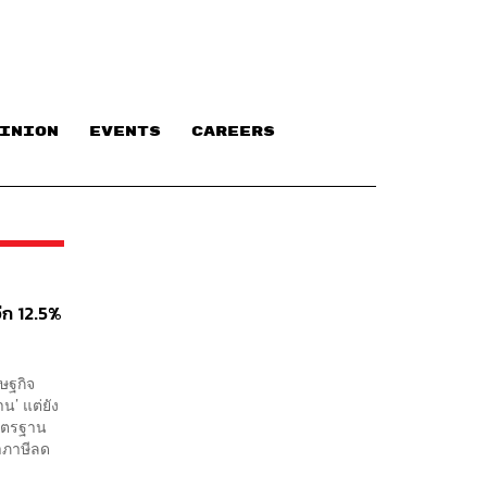
INION
EVENTS
CAREERS
ีก 12.5%
ษฐกิจ
น’ แต่ยัง
มาตรฐาน
าภาษีลด