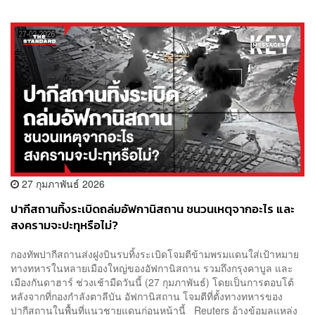
27 กุมภาพันธ์ 2026
ปากีสถานทิ้งระเบิดถล่มอัฟกานิสถาน ชนวนเหตุจากอะไร และ
สงครามจะปะทุหรือไม่?
กองทัพปากีสถานส่งฝูงบินรบทิ้งระเบิดโจมตีข้ามพรมแดนใส่เป้าหมาย
ทางทหารในหลายเมืองใหญ่ของอัฟกานิสถาน รวมถึงกรุงคาบูล และ
เมืองกันดาฮาร์ ช่วงเช้ามืดวันนี้ (27 กุมภาพันธ์) โดยเป็นการตอบโต้
หลังจากที่กองกำลังตาลีบัน อัฟกานิสถาน โจมตีที่ตั้งทางทหารของ
ปากีสถานในพื้นที่แนวชายแดนก่อนหน้านี้ Reuters อ้างข้อมูลแหล่ง