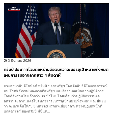
2 มีนาคม 2026
ทรัมป์ ประกาศโจมตีอิหร่านต่อจนกว่าจะบรรลุเป้าหมายทั้งหมด
เผยการรบอาจลากยาว 4 สัปดาห์
ประธานาธิบดีโดนัลด์ ทรัมป์ ของสหรัฐฯ โพสต์คลิปวิดีโอแถลงการณ์
บน Truth Social หลังจากที่สหรัฐฯ และอิสราเอลเปิดฉากปฏิบัติการ
โจมตีอิหร่านไปแล้วกว่า 36 ชั่วโมง โดยเตือนว่าปฏิบัติการรบต่อ
อิหร่านจะดำเนินต่อไปจนกว่า “จะบรรลุเป้าหมายทั้งหมด” และยืนยัน
ว่า จะแก้แค้นให้กับ 3 ทหารอเมริกันที่เสียชีวิตระหว่างปฏิบัติหน้าที่
แถลงการณ์ของทรัมป์ มีขึ้นห...