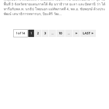
พื้นที่ 3 จังหวัดชายแดนภาคใต้ คือ นราธิวาส ยะลา และปัตตานี ว่า ได้
หารือกับพล.ท. นรธิป โพยนอก แม่ทัพภาคที่ 4, พล.อ. ชัยพฤกษ์ ด้วงประ
พัฒน์ เสนาธิการทหารบก, ปิยะศิริ วัฒ...
1 of 14
1
2
3
...
10
...
»
LAST »