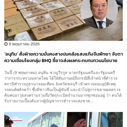
9 พฤษภาคม 2026
‘อนุทิน’ สั่งฝ่ายความมั่นคงสางปมคลังแสงแก๊งจีนพัทยา จับตา
ความเชื่อมโยงกลุ่ม BHQ ชี้อาจส่งผลกระทบทบทวนนโยบาย
ฟรีวีซ่า
วันนี้ (9 พฤษภาคม) อนุทิน ชาญวีรกูล นายกรัฐมนตรีและรัฐมนตรี
ว่าการกระทรวงมหาดไทย ได้ให้สัมภาษณ์ถึงกรณีที่เจ้าหน้าที่ตำรวจ
สถานีตำรวจภูธรนาจอมเทียน จังหวัดชลบุรี เข้าตรวจสอบอุบัติเหตุ
รถยนต์พลิกคว่ำ ซึ่งมีชาวจีนเป็นผู้ขับขี่ และนำไปสู่การขยายผลตรวจ
ค้นพบอาวุธสงครามรวมถึงวัตถุระเบิดจำนวนมากซุกซ่อนอยู่ ว่า ตนได้
รับรายงานเบื้องต้นจากผู้บัญชาการตำรวจแห่งชาต...