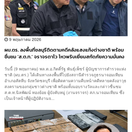
9 พฤษภาคม 2026
ผบ.ตร. ลงพื้นที่ชลบุรีติดตามคดีคลังแสงแก๊งต่างชาติ พร้อม
ชื่นชม ‘ส.ต.ท.’ จราจรตาไว ไหวพริบเยี่ยมสกัดภัยความมั่นคง
วันนี้ (9 พฤษภาคม) พล.ต.อ.กิตติ์รัฐ พันธุ์เพ็ชร์ ผู้บัญชาการตำรวจแห่ง
ชาติ (ผบ.ตร.) ได้เดินทางลงพื้นที่ไปยังสถานีตำรวจภูธรนาจอมเทียน
อำเภอสัตหีบ จังหวัดชลบุรี เพื่อติดตามความคืบหน้าคดีทลายคลังอาวุธ
สงครามของกลุ่มชาวต่างชาติ พร้อมทั้งมอบรางวัลและกล่าวชื่นชม
ส.ต.ท.นิลพัฒน์ ทองย้อย ผู้บังคับหมู่ (งานจราจร) สภ.นาจอมเทียน ซึ่ง
เป็นเจ้าหน้าที่ผู้ปฏิบัติงานจ...