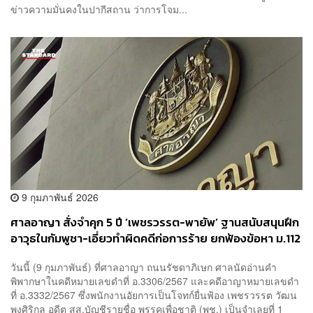
ข่าวความมั่นคงในปากีสถาน ว่าการโจม...
9 กุมภาพันธ์ 2026
ศาลอาญา สั่งจำคุก 5 ปี ‘เพชรวรรต-พายัพ’ ฐานสนับสนุนฝึก
อาวุธในกัมพูชา-เอี่ยวทำผิดคดีก่อการร้าย ยกฟ้องข้อหา ม.112
ชี้พยานหลักฐานยังน่าสงสัย
วันนี้ (9 กุมภาพันธ์) ที่ศาลอาญา ถนนรัชดาภิเษก ศาลนัดอ่านคำ
พิพากษาในคดีหมายเลขดำที่ อ.3306/2567 และคดีอาญาหมายเลขดำ
ที่ อ.3332/2567 ซึ่งพนักงานอัยการเป็นโจทก์ยื่นฟ้อง เพชรวรรต วัฒน
พงศิริกุล อดีต สส.บัญชีรายชื่อ พรรคเพื่อชาติ (พช.) เป็นจำเลยที่ 1