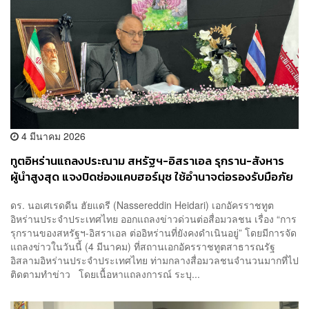
4 มีนาคม 2026
ทูตอิหร่านแถลงประณาม สหรัฐฯ-อิสราเอล รุกราน-สังหาร
ผู้นำสูงสุด แจงปิดช่องแคบฮอร์มุซ ใช้อำนาจต่อรองรับมือภัย
คุกคาม
ดร. นอเศเรดดีน ฮัยแดรี (Nassereddin Heidari) เอกอัครราชทูต
อิหร่านประจำประเทศไทย ออกแถลงข่าวด่วนต่อสื่อมวลชน เรื่อง “การ
รุกรานของสหรัฐฯ-อิสราเอล ต่ออิหร่านที่ยังคงดำเนินอยู่” โดยมีการจัด
แถลงข่าวในวันนี้ (4 มีนาคม) ที่สถานเอกอัครราชทูตสาธารณรัฐ
อิสลามอิหร่านประจำประเทศไทย ท่ามกลางสื่อมวลชนจำนวนมากที่ไป
ติดตามทำข่าว โดยเนื้อหาแถลงการณ์ ระบุ...