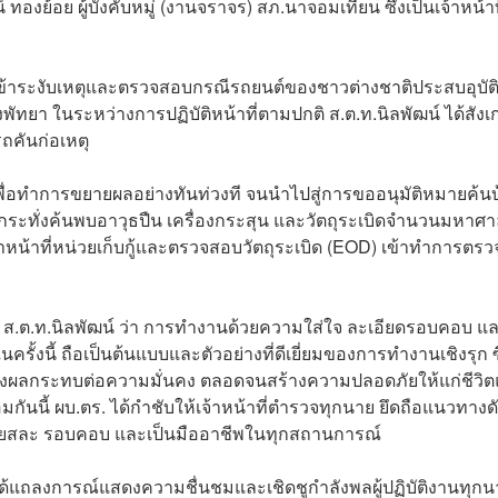
องย้อย ผู้บังคับหมู่ (งานจราจร) สภ.นาจอมเทียน ซึ่งเป็นเจ้าหน้าที่
ด้เข้าระงับเหตุและตรวจสอบกรณีรถยนต์ของชาวต่างชาติประสบอุบัติ
พัทยา ในระหว่างการปฏิบัติหน้าที่ตามปกติ ส.ต.ท.นิลพัฒน์ ได้สังเ
คันก่อเหตุ
เพื่อทำการขยายผลอย่างทันท่วงที จนนำไปสู่การขออนุมัติหมายค้น
ี กระทั่งค้นพบอาวุธปืน เครื่องกระสุน และวัตถุระเบิดจำนวนมหาศ
้าหน้าที่หน่วยเก็บกู้และตรวจสอบวัตถุระเบิด (EOD) เข้าทำการตรว
่ของ ส.ต.ท.นิลพัฒน์ ว่า การทำงานด้วยความใส่ใจ ละเอียดรอบคอบ แ
ในครั้งนี้ ถือเป็นต้นแบบและตัวอย่างที่ดีเยี่ยมของการทำงานเชิงรุก ซ
จส่งผลกระทบต่อความมั่นคง ตลอดจนสร้างความปลอดภัยให้แก่ชีวิ
ันนี้ ผบ.ตร. ได้กำชับให้เจ้าหน้าที่ตำรวจทุกนาย ยึดถือแนวทางด
เสียสละ รอบคอบ และเป็นมืออาชีพในทุกสถานการณ์
แถลงการณ์แสดงความชื่นชมและเชิดชูกำลังพลผู้ปฏิบัติงานทุกน