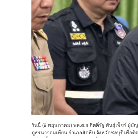
วันนี้ (9 พฤษภาคม) พล.ต.อ.กิตติ์รัฐ พันธุ์เพ็ชร์ ผ
ภูธรนาจอมเทียน อำเภอสัตหีบ จังหวัดชลบุรี เพื