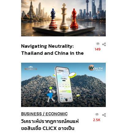
อินโดนีเซีย
Navigating Neutrality:
149
Thailand and China in the
Age of a New Global
Order
BUSINESS
/
ECONOMIC
2.5K
วิเคราะห์ปรากฏการณ์คนแห่
ขอสินเชื่อ CLICX อาจเป็น
เพียงยอดภูเขาน้ำแข็ง ของ