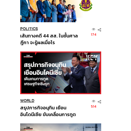
POLITICS
174
เส้นทางคดี 44 สส. ในชั้นศาล
ฎีกา จะรู้ผลเมื่อไร
WORLD
514
สรุปภารกิจอนุทิน เยือน
อินโดนีเซีย ขับเคลื่อนการทูต
เศรษฐกิจเชิงรุก ประกาศหุ้น
ส่วนยุทธศาสตร์ไทย –