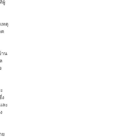
ผู้
เหตุ
กต
บ้าน
าล
จ
ละ
ึ่ง
ตและ
ัง
าย