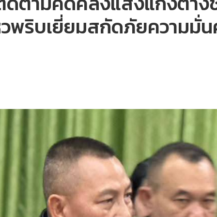
รีติดตามคดีคลังแสงแก๊งต่างช
หวพริบเยี่ยมสกัดภัยความมั่