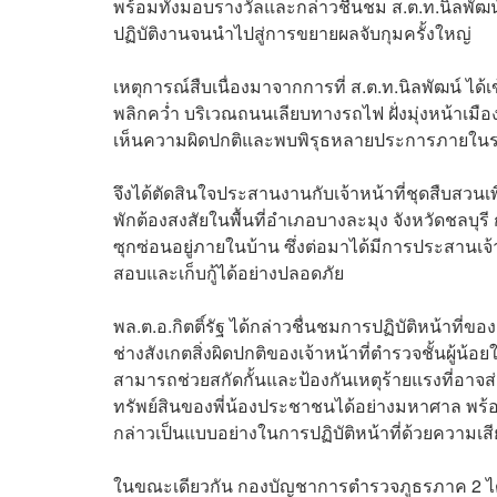
พร้อมทั้งมอบรางวัลและกล่าวชื่นชม ส.ต.ท.นิลพัฒน์ ท
ปฏิบัติงานจนนำไปสู่การขยายผลจับกุมครั้งใหญ่
เหตุการณ์สืบเนื่องมาจากการที่ ส.ต.ท.นิลพัฒน์ ไ
พลิกคว่ำ บริเวณถนนเลียบทางรถไฟ ฝั่งมุ่งหน้าเมือง
เห็นความผิดปกติและพบพิรุธหลายประการภายในรถ
จึงได้ตัดสินใจประสานงานกับเจ้าหน้าที่ชุดสืบสวน
พักต้องสงสัยในพื้นที่อำเภอบางละมุง จังหวัดชลบุร
ซุกซ่อนอยู่ภายในบ้าน ซึ่งต่อมาได้มีการประสานเจ
สอบและเก็บกู้ได้อย่างปลอดภัย
พล.ต.อ.กิตติ์รัฐ ได้กล่าวชื่นชมการปฏิบัติหน้าที
ช่างสังเกตสิ่งผิดปกติของเจ้าหน้าที่ตำรวจชั้นผู้น้อย
สามารถช่วยสกัดกั้นและป้องกันเหตุร้ายแรงที่อา
ทรัพย์สินของพี่น้องประชาชนได้อย่างมหาศาล พร้อมก
กล่าวเป็นแบบอย่างในการปฏิบัติหน้าที่ด้วยความ
ในขณะเดียวกัน กองบัญชาการตำรวจภูธรภาค 2 ได้