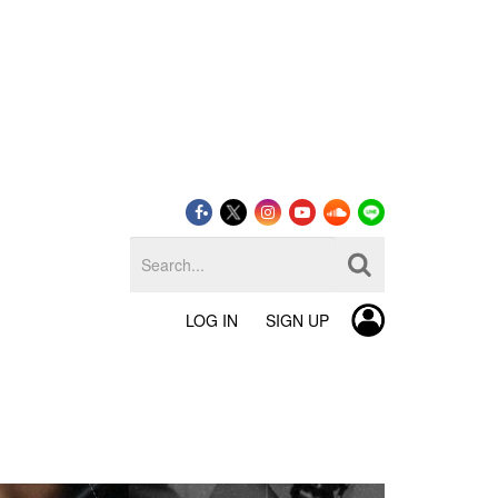
LOG IN
SIGN UP