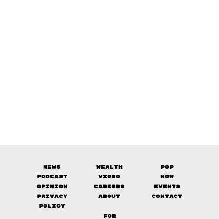
News
Wealth
Pop
Podcast
Video
Now
Opinion
Careers
Events
Privacy
About
Contact
Policy
FOR