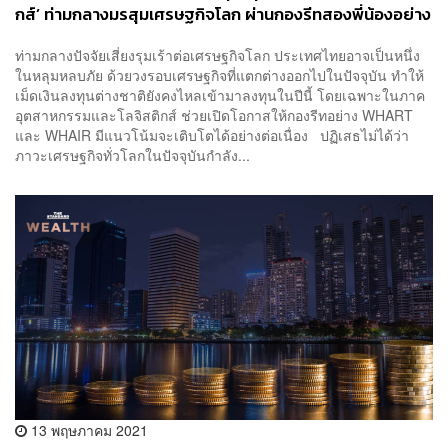
กส์’ ท่ามกลางมรสุมเศรษฐกิจโลก ผ่านกองรีทสองพี่น้องอย่าง
‘WHART-WHAIR’ [ADVERTORIAL]
ท่ามกลางปัจจัยเสี่ยงรุมเร้าต่อเศรษฐกิจโลก ประเทศไทยอาจเป็นหนึ่ง
ในหลุมหลบภัย ด้วยวงรอบเศรษฐกิจที่แตกต่างออกไปในปัจจุบัน ทำให้
เม็ดเงินลงทุนต่างชาติยังคงไหลเข้ามาลงทุนในปีนี้ โดยเฉพาะในภาค
อุตสาหกรรมและโลจิสติกส์ ช่วยเปิดโอกาสให้กองรีทอย่าง WHART
และ WHAIR มีแนวโน้มจะเติบโตได้อย่างต่อเนื่อง ปฏิเสธไม่ได้ว่า
ภาวะเศรษฐกิจทั่วโลกในปัจจุบันกำลัง...
13 พฤษภาคม 2021