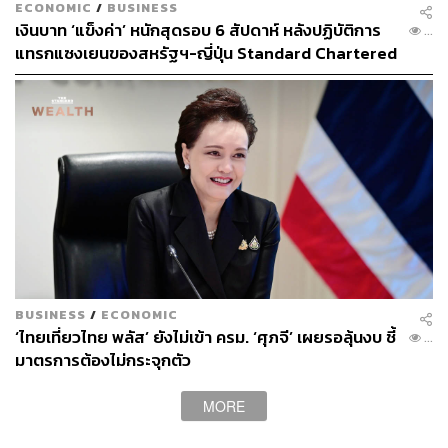
ECONOMIC
/
BUSINESS
ในต่างประเทศเพื่อปริญญาที่ราคาเบากระเป๋ากว่า ส่วนตาม
เงินบาท ‘แข็งค่า’ หนักสุดรอบ 6 สัปดาห์ หลังปฏิบัติการ
...
แนวชายแดนเม็กซิโก ก็มีบ้านพักคนชราผุดขึ้นเป็นดอกเห็ด
แทรกแซงเยนของสหรัฐฯ-ญี่ปุ่น Standard Chartered
รองรับผู้สูงอายุชาวอเมริกันที่ข้ามมารับการดูแลในราคาที่
เปิดเป้าสิ้นปีนี้จ่อแข็งต่อแตะ 32.50 บาทต่อดอลลาร์
จ่ายไหว
ข้อมูลจากสถาบันวิจัย Brookings Institution ระบุว่า ในปี
2025 จำนวนคนที่ย้ายออกจากสหรัฐฯ มากกว่าคนที่ย้ายเข้า
เป็นครั้งแรกในรอบอย่างน้อย 50 ปี โดยตัวเลขผู้ย้ายออกโดย
สมัครใจคาดว่าจะอยู่ที่ราว 2.1-4.05 แสนคน ซึ่ง Brookings
ระบุว่าตัวเลขจริงอาจมากหรือน้อยกว่านี้ เพราะข้อมูล
ทางการของสหรัฐฯ ยังเก็บจำนวนผู้ย้ายออกได้ไม่ครบถ้วน
BUSINESS
/
ECONOMIC
‘ไทยเที่ยวไทย พลัส’ ยังไม่เข้า ครม. ‘ศุภจี’ เผยรอลุ้นงบ ชี้
...
มาตรการต้องไม่กระจุกตัว
MORE