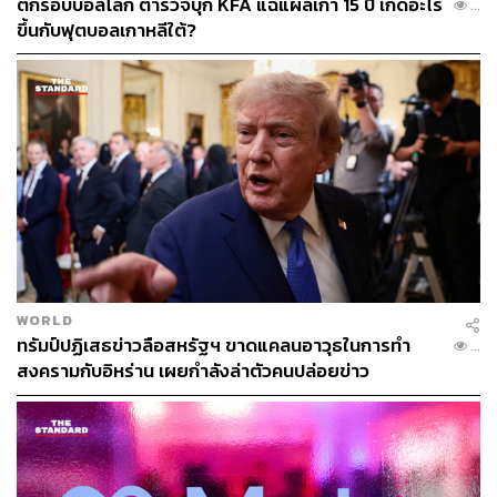
ตกรอบบอลโลก ตำรวจบุก KFA แฉแผลเก่า 15 ปี เกิดอะไร
...
นั่นคือพลเมืองอเมริกันเองที่กำลังทยอยเก็บกระเป๋าจากบ้าน
ขึ้นกับฟุตบอลเกาหลีใต้?
เกิด ไปตั้งรกรากในดินแดนที่พวกเขามองว่าค่าครองชีพจับ
ต้องได้และปลอดภัยกว่า จนกลายเป็นชุมชนชาวอเมริกันพลัด
ถิ่นนับล้านที่กระจายตัวไปเรียนหนังสือ ทำงานทางไกล และ
ใช้ชีวิตหลังเกษียณอยู่ทั่วโลก
เพราะสำหรับพลเมืองบางส่วน ‘ความฝันแบบอเมริกัน
(American Dream)’ อาจไม่ใช่การได้อยู่ในอเมริกาอีกต่อไป
ครั้งแรกในรอบกว่า 50 ปี ที่อเมริกามีคนย้ายออก
มากกว่าย้ายเข้า
WORLD
ทรัมป์ปฏิเสธข่าวลือสหรัฐฯ ขาดแคลนอาวุธในการทำ
...
สงครามกับอิหร่าน เผยกำลังล่าตัวคนปล่อยข่าว
เรื่องราวของ เจสซี เดอร์ วัย 41 ปี และภรรยา เจสส์ ยีสตัดต์
วัย 45 ปี เป็นตัวอย่างที่เห็นภาพได้ดี สุดสัปดาห์หนึ่ง ทั้งคู่ขับ
รถจากบ้านในฟีนิกซ์ไกลถึง 5 ชั่วโมงไปยังโรงแรมแห่งหนึ่ง
ในซานดิเอโก ไม่ใช่เพื่อพักผ่อน แต่เพื่อไปเรียนรู้วิธีย้ายไปเริ่ม