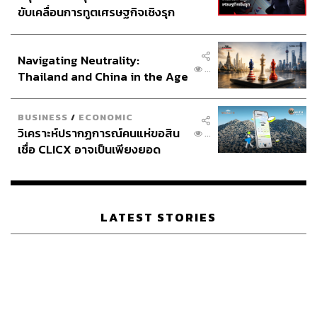
ขับเคลื่อนการทูตเศรษฐกิจเชิงรุก
เฉพาะในยุโรป
ประกาศหุ้นส่วนยุทธศาสตร์ไทย –
อินโดนีเซีย
แม้จะยังไม่มีชุดข้อมูลใดที่ระบุจำนวนได้แม่นยำ แต่ประเมิน
Navigating Neutrality:
กันว่ามีชาวอเมริกันราว 4-9 ล้านคนที่ใช้ชีวิตอยู่นอกสหรัฐฯ
...
Thailand and China in the Age
อยู่แล้ว กระทรวงการต่างประเทศสหรัฐฯ ประเมินว่าในปี
of a New Global Order
2022 มีชาวอเมริกันอาศัยในเม็กซิโก 1.6 ล้านคน ส่วน
อังกฤษมีมากกว่า 3.25 แสนคน ซึ่งเป็นส่วนหนึ่งของชาว
BUSINESS
/
ECONOMIC
วิเคราะห์ปรากฏการณ์คนแห่ขอสิน
อเมริกันกว่า 1.5 ล้านคนที่อาศัยในยุโรป ตามข้อมูลของ
...
เชื่อ CLICX อาจเป็นเพียงยอด
สมาคมชาวอเมริกันที่พำนักในต่างแดน (Association of
ภูเขาน้ำแข็ง ของปัญหาหนี้ครัว
Americans Resident Overseas)
เรือนไทยที่ถูกซุกไว้
ทิศทางการย้ายออกของพลเมืองอเมริกันเห็นได้ชัดที่สุดใน
LATEST STORIES
‘ยุโรป’ ในเกือบทุกประเทศสมาชิกของสหภาพยุโรป (EU) ทั้ง
27 ชาติ จำนวนชาวอเมริกันที่เข้าไปใช้ชีวิตและทำงานอยู่ใน
ระดับสูงสุดเป็นประวัติการณ์และยังเพิ่มขึ้นต่อเนื่อง
โปรตุเกสคือตัวอย่างที่เห็นได้ชัดที่สุด จำนวนชาวอเมริกันที่
อาศัยอยู่ที่นั่นเพิ่มขึ้นกว่า 500% นับตั้งแต่การระบาดของโค