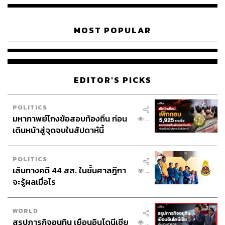
MOST POPULAR
ภาพ :
Brian Logan Photography / Shutterstock
EDITOR'S PICKS
ขณะเดียวกัน ยอดการย้ายเข้าสหรัฐฯ ในปี 2025 อยู่ที่ราว
2.6-2.7 ล้านคน ลดลงจากจุดสูงสุดที่เกือบ 6 ล้านคนในปี
POLITICS
2023 ส่วนข้อมูลจากกระทรวงความมั่นคงแห่งมาตุภูมิระบุว่า
มหากาพย์โกงข้อสอบท้องถิ่น ก่อน
...
ในปีดังกล่าวมีการเนรเทศ 6.75 แสนราย และมีผู้อพยพที่
เดินหน้าสู่จุดจบในสัปดาห์นี้
ตัดสินใจเดินทางออกจากประเทศเองโดยไม่รอให้ทางการ
เนรเทศ (self-deportation) อีก 2.2 ล้านราย
POLITICS
เส้นทางคดี 44 สส. ในชั้นศาลฎีกา
...
ปรากฏการณ์นี้ถูกตั้งฉายาโดยนักวิจารณ์บางส่วนว่า
จะรู้ผลเมื่อไร
‘Donald Dash’ เพราะตัวเลขพุ่งสูงขึ้นในสมัยที่ 2 ของทรัมป์
แต่จริงๆ แล้วแนวโน้มนี้ก่อตัวมาหลายปี โดยได้แรงหนุนจาก
การทำงานทางไกลที่แพร่หลาย, ค่าครองชีพที่สูงขึ้น และ
WORLD
สรุปภารกิจอนุทิน เยือนอินโดนีเซีย
ความต้องการไลฟ์สไตล์ในต่างแดนที่รู้สึกว่าเอื้อมถึงได้ โดย
...