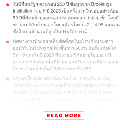
ในปีที่สหรัฐฯ ครบรอบ 250 ปี ข้อมูลจาก Brookings
Institution ระบุว่าปี 2025 เป็นครั้งแรกในรอบอย่างน้อย
50 ปีที่มีคนย้ายออกนอกประเทศมากกว่าย้ายเข้า โดยมี
ชาวอเมริกันย้ายออกโดยสมัครใจราว 2.1-4.05 แสนคน
ซึ่งถือเป็นจำนวนที่สูงเป็นประวัติการณ์
ทิศทางการย้ายออกเห็นชัดที่สุดในยุโรป จำนวนชาว
อเมริกันในโปรตุเกสเพิ่มขึ้นกว่า 500% นับตั้งแต่ยุคโค
วิด-19 และในปี 2025 มีชาวอเมริกันย้ายไปเยอรมนี
มากกว่าชาวเยอรมันที่ย้ายมาอเมริกา ขณะที่คำขอสละ
สัญชาติอเมริกันในปี 2024 ก็เพิ่มขึ้น 48%
เหตุผลเบื้องหลังผสมปนเปกันทั้งค่าครองชีพ ความ
ปลอดภัย และการเมือง ผลสำรวจ Expatsi พบว่า 89%
ของผู้สนใจย้ายออกระบุเหตุผลทางการเมือง ส่วนผล
สำรวจ Gallup พบว่าสัดส่วนชาวอเมริกันที่อยากย้าย
ออกเพิ่มจาก 1 ใน 10 ในปี 2008 เป็น 1 ใน 5 ในปัจจุบัน
READ MORE
ปรากฏการณ์นี้กลายเป็นการแลกเปลี่ยนที่ลงตัวทั้งสอง
ฝ่าย อเมริกามีเงินเดือนสูง ส่วนยุโรปมีค่าครองชีพต่ำ