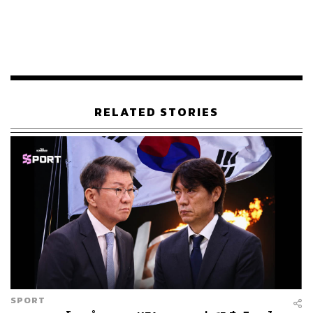
ครั้งแรกในรอบกว่า 50 ปี ที่อเมริกามีคนย้ายออกมา
กกว่าย้ายเข้า
ทำไมชาวอเมริกันถึงเลือกจากบ้านเกิด
ดีลที่ลงตัวทั้งสองฝ่ายระหว่างอเมริกากับยุโรป
อุตสาหกรรมใหม่ที่เติบโต และคำถามต่ออนาคตขอ
RELATED STORIES
งอเมริกา
เมื่อปี 2025 สหรัฐฯ เผชิญสิ่งที่ไม่เคยเกิดขึ้นอย่างชัดเจนมา
ตั้งแต่ยุคเศรษฐกิจตกต่ำครั้งใหญ่นั่นคือมีคนย้ายออกนอก
ประเทศมากกว่าคนที่ย้ายเข้ามา รัฐบาลของประธานาธิบดี
โดนัลด์ ทรัมป์มองว่านี่คือความสำเร็จของนโยบายเร่ง
เนรเทศและจำกัดวีซ่าใหม่ แต่ภายใต้ภาพการปราบปรามผู้
อพยพที่เป็นข่าวใหญ่ กลับมีความเปลี่ยนแปลงอีกด้านที่ถูกพูด
ถึงน้อยกว่าซ่อนอยู่
SPORT