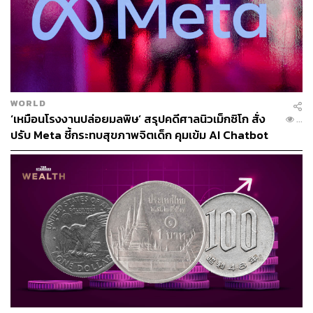
ต้นชีวิตใหม่ที่เม็กซิโก
จากบทความของ
The Wall Street Journal
นับตั้งแต่ยุคของ
ประธานาธิบดี ดไวต์ ดี. ไอเซนฮาวร์ เป็นต้นมา สหรัฐฯ ไม่ได้
เก็บสถิติจำนวนพลเมืองที่ย้ายออกนอกประเทศอย่าง
ครอบคลุมอีกเลย แต่ข้อมูลใบอนุญาตพำนัก, การซื้อบ้านของ
WORLD
ชาวต่างชาติ, การลงทะเบียนเรียน และตัวชี้วัดอื่นๆ จากกว่า
‘เหมือนโรงงานปล่อยมลพิษ’ สรุปคดีศาลนิวเม็กซิโก สั่ง
...
50 ประเทศ กลับบอกตรงกันว่าชาวอเมริกันกำลังตัดสินใจย้าย
ปรับ Meta ชี้กระทบสุขภาพจิตเด็ก คุมเข้ม AI Chatbot
ออกด้วยตัวเองในระดับที่ไม่เคยมีมาก่อน
ที่น่าสนใจไม่แพ้กันคือสิทธิพิเศษที่หลายประเทศหยิบยื่นให้
ในการประชุมทางไกลที่จัดโดย Expatsi บริษัทรับจัดการย้าย
ถิ่น มีชาวอเมริกันเกือบ 400 คนลงทะเบียนเพื่อเรียนรู้วิธีย้าย
ไปแอลเบเนีย อดีตรัฐคอมมิวนิสต์แห่งนี้ถึงขั้นเสนอวีซ่าพิเศษ
ที่ให้พลเมืองสหรัฐฯ เข้าไปอยู่อาศัยและทำงานได้ โดยไม่เก็บ
ภาษีจากรายได้ต่างประเทศนานถึง 1 ปี แบบไม่ต้องตอบคำ
ถามใดๆ
ขณะที่นักศึกษารุ่นใหม่กว่า 1 แสนคนเลือกลงทะเบียนเรียน