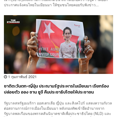
ประกาศแจ้งคนไทยในเมียนมา ให้ชุมชนไทยคอยรับฟังข่าว...
1 กุมภาพันธ์ 2021
ชาติตะวันตก-ญี่ปุ่น ประณามรัฐประหารในเมียนมา เรียกร้อง
ปล่อยตัว ออง ซาน ซูจี คืนประชาธิปไตยให้ประชาชน
รัฐบาลสหรัฐอเมริกา ออสเตรเลีย ญี่ปุ่น และสิงคโปร์ แสดงความกังวล
ต่อสถานการณ์การเมืองในเมียนมา หลังกองทัพเข้ายึดอำนาจจาก
รัฐบาลพลเรือนของพรรคสันนิบาตชาติเพื่อประชาธิปไตย (NLD) และ