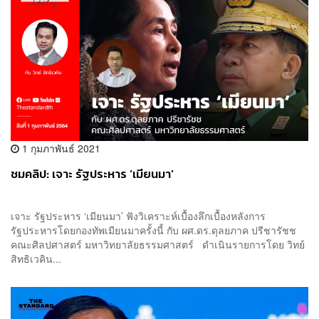
1 กุมภาพันธ์ 2021
ชมคลิป: เจาะ รัฐประหาร ‘เมียนมา’
เจาะ รัฐประหาร ‘เมียนมา’ ฟังวิเคราะห์เบื้องลึกเบื้องหลังการ
รัฐประหารโดยกองทัพเมียนมาครั้งนี้ กับ ผศ.ดร.ดุลยภาค ปรีชารัชช
คณะศิลปศาสตร์ มหาวิทยาลัยธรรมศาสตร์ ดำเนินรายการโดย วิทย์
สิทธิเวคิน...