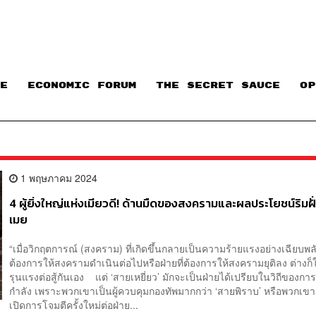
E
ECONOMIC FORUM
THE SECRET SAUCE​
OP
1 พฤษภาคม 2024
4 ผู้ยิ่งใหญ่แห่งเมียวดี! ด้านมืดของสงครามและผลประโยชน์ริมฝั่
เมย
“เมื่อวิกฤตการณ์ (สงคราม) ที่เกิดขึ้นกลายเป็นความร้ายแรงอย่างเฉียบพลัน
ต้องการให้สงครามดำเนินต่อไปหรือฝ่ายที่ต้องการให้สงครามยุติลง ต่างก
รุนแรงต่อสู้กันเอง แต่ ‘สายเหยี่ยว’ มักจะเป็นฝ่ายได้เปรียบในวิถีของการเ
กำลัง เพราะพวกเขาเป็นผู้ควบคุมกองทัพมากกว่า ‘สายพิราบ’ หรือพวกเ
เปิดการโจมตีครั้งใหม่ต่อฝ่าย...