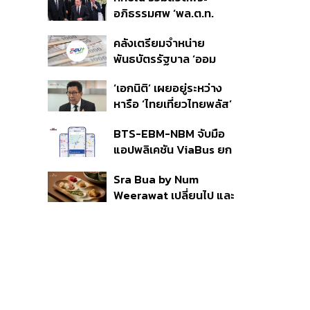
ราย รอ ป.ป.ช. ขีดเส้นแล้ว
อภิธรรมศพ ‘พล.ต.ท.
เสร็จ 31 ส.ค.
ผ่อน’ บิดา ‘พักตร์พิไล ทวี
คลังเตรียมจำหน่าย
สิน’ สิริอายุ 103 ปี แกนนำ
พันธบัตรรัฐบาล ‘ออม
เพื่อไทย-บุคคลหลาก
พลัส’ รอบถัดไป เร็วสุด 4
วงการร่วมอาลัย
‘เอกนิติ’ เผยอยู่ระหว่าง
ก.ย.นี้ อาจเพิ่มสัดส่วนการ
หารือ ‘ไทยเที่ยวไทยพลัส’
ขายแบบ Small Lot First
มีสิทธิใช้งบจากเงินกู้ 4
มากขึ้น
BTS-EBM-NBM จับมือ
แสนล้าน มั่นใจงบต่อ ‘ไทย
แอปพลิเคชัน ViaBus ยก
ช่วยไทย พลัส’ เฟส 2 มี
ระดับการติดตามตำแหน่ง
เพียงพอ
Sra Bua by Num
รถไฟฟ้า 3 สายแบบเรียล
Weerawat เปลี่ยนไป และ
ไทม์
นี่คือเหตุผลที่เราควรกลับ
ไปอีกครั้ง