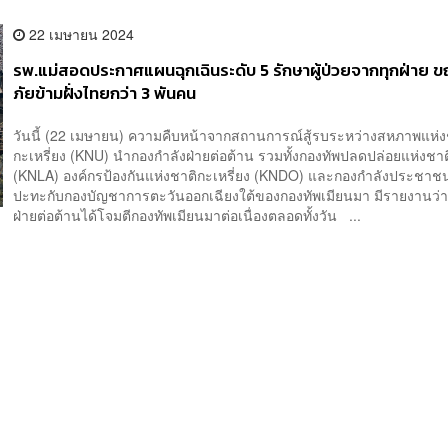
22 เมษายน 2024
รพ.แม่สอดประกาศแผนฉุกเฉินระดับ 5 รักษาผู้ป่วยจากทุกฝ่าย ขณะ
ภัยข้ามฝั่งไทยกว่า 3 พันคน
วันนี้ (22 เมษายน) ความคืบหน้าจากสถานการณ์สู้รบระหว่างสหภาพแห่ง
กะเหรี่ยง (KNU) นำกองกำลังฝ่ายต่อต้าน รวมทั้งกองทัพปลดปล่อยแห่งชาติ
(KNLA) องค์กรป้องกันแห่งชาติกะเหรี่ยง (KNDO) และกองกำลังประชาช
ปะทะกับกองบัญชาการตะวันออกเฉียงใต้ของกองทัพเมียนมา มีรายงานว่า
ฝ่ายต่อต้านได้โจมตีกองทัพเมียนมาต่อเนื่องตลอดทั้งวัน ...