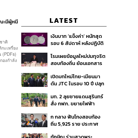
LATEST
มีผู้หนี
เงินบาท ‘แข็งค่า’ หนักสุด
ชาติ
รอบ 6 สัปดาห์ หลังปฏิบัติ
กะเหรี่ยง
การแทรกแซงเยนของ
น (PDFs)
โรมเผยข้อมูลใหม่ปมทุจริต
สหรัฐฯ-ญี่ปุ่น Standard
กองกำลัง
สอบท้องถิ่น ย้อนเอกสาร
Chartered เปิดเป้าสิ้นปีนี้
ประชุมปี 2567 พบชื่อ
จ่อแข็งต่อแตะ 32.50 บาท
เปิดบทใหม่ไทย-เมียนมา
อนุทิน จ่อสอบต่อเอี่ยว
ต่อดอลลาร์
ดัน JTC ในรอบ 10 ปี ปลุก
ตัดตอน ม.บูรพา หรือไม่
‘เส้นเลือดใหญ่’ ค้า
มท. 2 ลุยชายแดนสุรินทร์
ชายแดน ท่าเรือน้ำลึก
สั่ง กฟภ. ขยายไฟฟ้า
ทวาย
‘ปราสาทตาควาย–เนิน
ก กลาง ฟันโกงสอบท้อง
350’ เสริมความมั่นคง
ถิ่น 5,925 ราย ประกาศ
ชายแดน
บัญชีใหม่ 7 ส.ค. ส่วน 97
ทักษิณ ร่วมสวดพระ