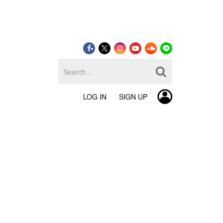
LOG IN
SIGN UP