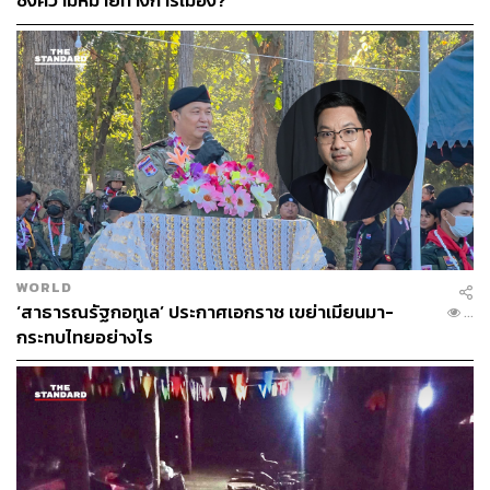
ชิงความหมายทางการเมือง?
WORLD
‘สาธารณรัฐกอทูเล’ ประกาศเอกราช เขย่าเมียนมา-
...
กระทบไทยอย่างไร