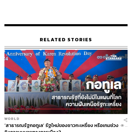
สุขภาพ และตรวจสุขาภิบาลน้ำดื่มน้ำใช้ พร้อมทั้งมีแผน
เตรียมการด้านบุคลากร ยา เวชภัณฑ์ และอุปกรณ์ทางการ
แพทย์ให้พร้อมรองรับสถานการณ์
TAGS:
โรงพยาบาลแม่สอด
กองกำลังสหภาพแห่งชาติกะเหรี่ยง (KNU)
RELATED STORIES
กองกำลังพิทักษ์แห่งชาติกะเหรี่ยง (KNDO)
กองทัพปลดปล่อยแห่งชาติกะเหรี่ยง (KNLA)
กองกำลังประชาชน (PDFs)
LOADING...
ABOUT THE AUTHOR
THE STANDARD TEAM
กองบรรณาธิการ THE STANDARD
WORLD
‘สาธารณรัฐกอทูเล’ รัฐใหม่ของชาวกะเหรี่ยง หรือเกมช่วง
...