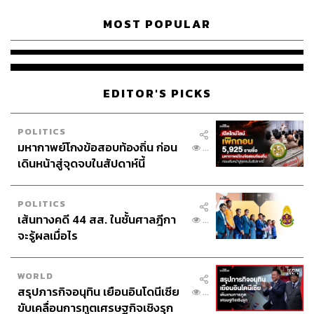
MOST POPULAR
EDITOR'S PICKS
POLITICS
มหากาพย์โกงข้อสอบท้องถิ่น ก่อน
...
เดินหน้าสู่จุดจบในสัปดาห์นี้
POLITICS
เส้นทางคดี 44 สส. ในชั้นศาลฎีกา
...
จะรู้ผลเมื่อไร
WORLD
สรุปภารกิจอนุทิน เยือนอินโดนีเซีย
...
ขับเคลื่อนการทูตเศรษฐกิจเชิงรุก