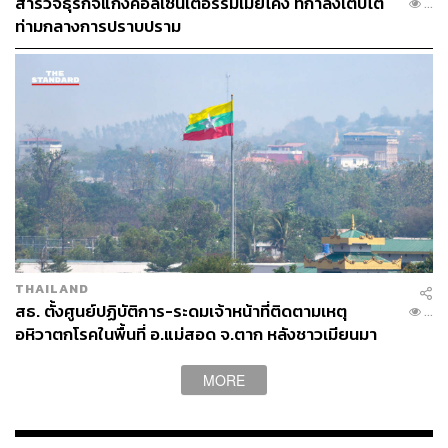
สำรวจธุรกิจแก๊งคอลเซ็นเตอร์ริมเมยโค้ง ที่กำลังเติบโต
...
ท่ามกลางการปราบปราม
THAILAND
สธ. ตั้งศูนย์ปฏิบัติการ-ระดมเจ้าหน้าที่ติดตามเหตุ
...
อหิวาตกโรคในพื้นที่ อ.แม่สอด จ.ตาก หลังชาวเมียนมา
ป่วยแล้ว 300 คน เสียชีวิต 2 คน
MORE