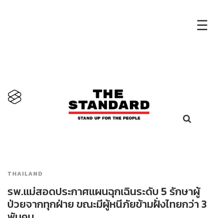
×
☰
THAILAND
รพ.แม่สอดประกาศแผนฉุกเฉินระดับ 5 รักษาผู้
ป่วยจากทุกฝ่าย ขณะมีผู้หนีภัยข้ามฝั่งไทยกว่า 3
พันคน