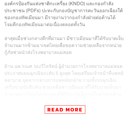
องค์กรป้องกันแห่งชาติกะเหรี่ยง (KNDO) และกองกำลัง
ประชาชน (PDFs) ปะทะกับกองบัญชาการตะวันออกเฉียงใต้
ของกองทัพเมียนมา มีรายงานว่ากองกำลังฝ่ายต่อต้านได้
โจมตีกองทัพเมียนมาต่อเนื่องตลอดทั้งวัน
ล่าสุดเมื่อช่วงกลางดึกที่ผ่านมา มีชาวเมียนมาที่ได้รับบาดเจ็บ
จำนวนมากข้ามมาเขตไทยเพื่อขอความช่วยเหลือจากหน่วย
กู้ภัยช่วยนำส่งโรงพยาบาลแม่สอด
ด้าน นพ.รเมศ ว่องวิไลรัตน์ ผู้อำนวยการโรงพยาบาลแม่สอด
ประกาศแผนฉุกเฉินระดับ 5 สูงสุด โดยเตรียมเจ้าหน้าที่แพทย์
พยาบาล บุคลากรทางการแพทย์ทุกฝ่าย รวมทั้งรถฉุกเฉิน
เครือข่ายนับสิบคัน ช่วยเหลือชาวเมียนมาที่ได้รับบาดเจ็บมา
จำนวนมากโดยไม่แยกแยะผู้ได้รับบาดเจ็บว่าเป็นฝ่ายต่อต้าน
ฝ่ายทหารเมียนมา หรือประชาชน ถือว่าเป็นผู้ป่วยโรง
พยาบาลทั้งสิ้น และดูแลตามหลักมนุษยธรรม
READ MORE
โดยขณะนี้มีผู้หนีภัยเข้ามายังพื้นที่ปลอดภัยชั่วคราวจังหวัด
ตากจำนวน 5 แห่ง รวมทั้งหมด 3,027 คน เป็นชาย 1,128 คน