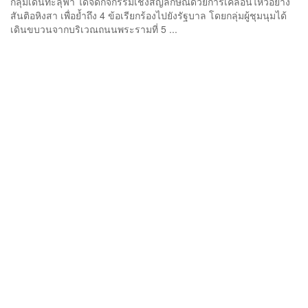
กลุ่มเดินทะลุฟ้า ได้จัดกิจกรรมเชิงสัญลักษณ์ด้วยการเคลื่อนไหวอย่าง
สันติอหิงสา เพื่อย้ำถึง 4 ข้อเรียกร้องไปยังรัฐบาล โดยกลุ่มผู้ชุมนุมได้
เดินขบวนจากบริเวณถนนพระรามที่ 5 ...