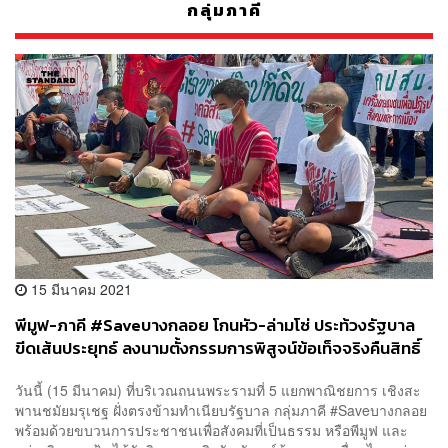
กลุ่มภาคี
15 มีนาคม 2021
พีมูฟ-ภาคี #Saveบางกลอย โกนหัว-ล่ามโซ่ ประท้วงรัฐบาล
ขีดเส้นประยุทธ์ ลงนามตั้งกรรมการพิสูจน์ข้อเท็จจริงคืนสิทธิ์
ชาวบ้านภายใน 30 วัน
วันนี้ (15 มีนาคม) ที่บริเวณถนนพระรามที่ 5 แยกพาณิชยการ เชิงสะ
พานชมัยมรุเชฐ​ ฝั่งตรงข้ามทำเนียบรัฐบาล กลุ่มภาคี #Saveบางกลอย
พร้อมด้วยขบวนการประชาชนเพื่อสังคมที่เป็นธรรม หรือพีมูฟ และ