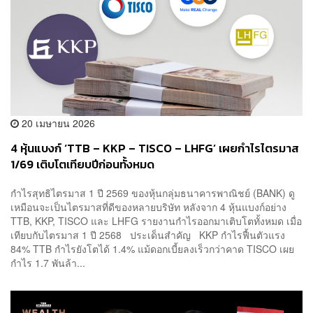
20 เมษายน 2026
4 หุ้นแบงก์ ‘TTB – KKP – TISCO – LHFG’ เผยกำไรไตรมาส
1/69 เติบโตเทียบปีก่อนทั้งหมด
กำไรสุทธิไตรมาส 1 ปี 2569 ของหุ้นกลุ่มธนาคารพาณิชย์ (BANK) ดู
เหมือนจะเป็นไตรมาสที่ดีของหลายบริษัท หลังจาก 4 หุ้นแบงก์อย่าง
TTB, KKP, TISCO และ LHFG รายงานกำไรออกมาเติบโตทั้งหมด เมื่อ
เทียบกับไตรมาส 1 ปี 2568 ประเด็นสำคัญ KKP กำไรฟื้นตัวแรง
84% TTB กำไรยังโตได้ 1.4% แม้ดอกเบี้ยลงเร็วกว่าคาด TISCO เผย
กำไร 1.7 พันล้า...