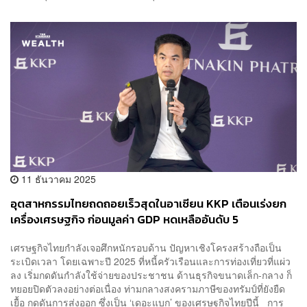
11 ธันวาคม 2025
อุตสาหกรรมไทยถดถอยเร็วสุดในอาเซียน KKP เตือนเร่งยก
เครื่องเศรษฐกิจ ก่อนมูลค่า GDP หดเหลืออันดับ 5
เศรษฐกิจไทยกำลังเจอศึกหนักรอบด้าน ปัญหาเชิงโครงสร้างถือเป็น
ระเบิดเวลา โดยเฉพาะปี 2025 ที่หนี้ครัวเรือนและการท่องเที่ยวที่แผ่ว
ลง เริ่มกดดันกำลังใช้จ่ายของประชาชน ด้านธุรกิจขนาดเล็ก-กลาง ก็
ทยอยปิดตัวลงอย่างต่อเนื่อง ท่ามกลางสงครามภาษีของทรัมป์ที่ยังยืด
เยื้อ กดดันการส่งออก ซึ่งเป็น ‘เดอะแบก’ ของเศรษฐกิจไทยปีนี้ การ