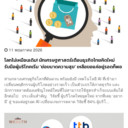
11 พฤษภาคม 2026
โลกไม่เหมือนเดิม! นักเศรษฐศาสตร์เตือนธุรกิจไทยคิดใหม่
รับมือผู้บริโภคเริ่ม ‘ย่อขนาดความสุข’ เหลือขอแค่อยู่รอดก็พอ
ท่ามกลางเศรษฐกิจโลกที่ผันผวน พร้อมยังมี เทคโนโลยี AI ที่เข้ามา
เปลี่ยนพฤติกรรมผู้บริโภคอย่างรวดเร็ว เป็นตัวแปรให้ภาคธุรกิจ และ
นักการตลาดต้องเผชิญโจทย์ใหม่ที่ไม่สามารถใช้สูตรสำเร็จแบบเดิมได้
อีกต่อไป ประเด็นสำคัญ วิจัยชี้ ผู้บริโภคไทยยุคใหม่ จากที่เคย ‘อยาก
มี’ สู่ ขอแค่อยู่รอด AI เปลี่ยนเกมการตลาด วิจัยชี้ 84% ผู้บริโ...