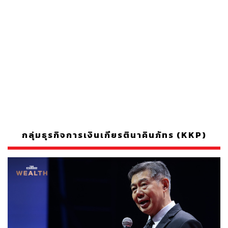
กลุ่มธุรกิจการเงินเกียรตินาคินภัทร (KKP)