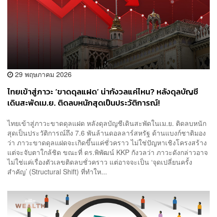
29 พฤษภาคม 2026
ไทยเข้าสู่ภาวะ ‘ขาดดุลแฝด’ น่ากังวลแค่ไหน? หลังดุลบัญชี
เดินสะพัดเม.ย. ติดลบหนักสุดเป็นประวัติการณ์!
ไทยเข้าสู่ภาวะขาดดุลแฝด หลังดุลบัญชีเดินสะพัดในเม.ย. ติดลบหนัก
สุดเป็นประวัติการณ์ถึง 7.6 พันล้านดอลลาร์สหรัฐ ด้านแบงก์ชาติมอง
ว่า ภาวะขาดดุลแฝดจะเกิดขึ้นแค่ชั่วคราว ไม่ใช่ปัญหาเชิงโครงสร้าง
แต่จะจับตาใกล้ชิด ขณะที่ ดร.พิพัฒน์ KKP กังวลว่า ภาวะดังกล่าวอาจ
ไม่ใช่แค่เรื่องตัวเลขติดลบชั่วคราว แต่อาจจะเป็น ‘จุดเปลี่ยนครั้ง
สำคัญ’ (Structural Shift) ที่ทำให...