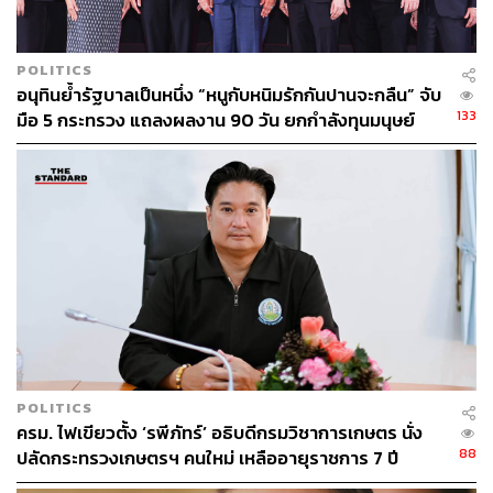
ปลาหมอคางดำ
POLITICS
อนุทินย้ำรัฐบาลเป็นหนึ่ง “หนูกับหนิมรักกันปานจะกลืน” จับ
133
มือ 5 กระทรวง แถลงผลงาน 90 วัน ยกกำลังทุนมนุษย์
148
ABOUT THE AUTHOR
THE STANDARD TEAM
กองบรรณาธิการ THE STANDARD
POLITICS
ครม. ไฟเขียวตั้ง ‘รพีภัทร์’ อธิบดีกรมวิชาการเกษตร นั่ง
88
ปลัดกระทรวงเกษตรฯ คนใหม่ เหลืออายุราชการ 7 ปี