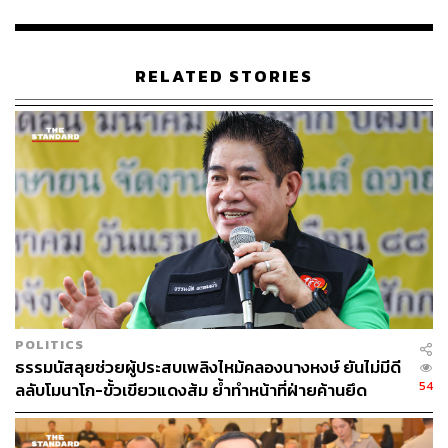
ว่า วันแรกของโครงการก็คือวันที่ 1 สิงหาคมที่ผ่านมา อาจยัง
มีความไม่เข้าใจ หรืออาจเกิดความบกพร่องในเรื่องการ
สื่อสารไปยังพี่น้องประชาชน โดยเฉพาะชาวประมง ทำให้พี่
RELATED STORIES
น้องยังไม่มีความมั่นใจว่า จับมาแล้วจะเอาไปแลกเป็นเงิน
ค่าหัวตามที่ ร.อ. ธรรมนัส ประกาศไว้ว่ากิโลกรัมละ 15 บาท
ได้หรือไม่
ขอยืนยันว่า เรายินดีรับทุกกิโลกรัม เพื่อให้ทุกฝ่ายเข้ามาร่วม
ด้วยช่วยกันนำปลาหมอคางดำออกจากระบบให้มากที่สุด
โดยไม่มีกระบวนการยุ่งยาก โดยเปิดจุดรับซื้อปลาหมอคางดำ
ทั้งหมดแล้ว ตั้งแต่วันที่ 1-31 สิงหาคม 2567
สำหรับจุดรับซื้อแต่ละจังหวัดมีดังนี้ จังหวัดจันทบุรี มีจุดรับซื้อ
ทั้งหมด 4 จุด, จังหวัดระยอง 2 จุด, จังหวัดฉะเชิงเทรา 3 จุด,
POLITICS
จังหวัดสมุทรปราการ 6 จุด, จังหวัดนครปฐม 1 จุด, จังหวัด
ธรรมนัสลุยช่วยผู้ประสบเพลิงไหม้คลองนางหงษ์ ยันไม่มีดี
นนทบุรี 1 จุด, จังหวัดสมุทรสาคร 6 จุด, จังหวัด
54
ลลับโมนาโก-ขั้วเขียวแดงส้ม ย้ำทำหน้าที่ฝ่ายค้านยึด
สมุทรสงคราม 3 จุด, จังหวัดราชบุรี 1 จุด, จังหวัดเพชรบุรี 10
ประโยชน์ประชาชน
จุด, จังหวัดประจวบคีรีขันธ์ 13 จุด, จังหวัดชุมพร 14 จุด,