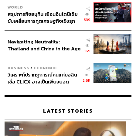
WORLD
สรุปภารกิจอนุทิน เยือนอินโดนีเซีย
539
ขับเคลื่อนการทูตเศรษฐกิจเชิงรุก
ประกาศหุ้นส่วนยุทธศาสตร์ไทย –
อินโดนีเซีย
Navigating Neutrality:
Thailand and China in the Age
169
of a New Global Order
BUSINESS
/
ECONOMIC
วิเคราะห์ปรากฏการณ์คนแห่ขอสิน
2.6K
เชื่อ CLICX อาจเป็นเพียงยอด
ภูเขาน้ำแข็ง ของปัญหาหนี้ครัว
เรือนไทยที่ถูกซุกไว้
LATEST STORIES