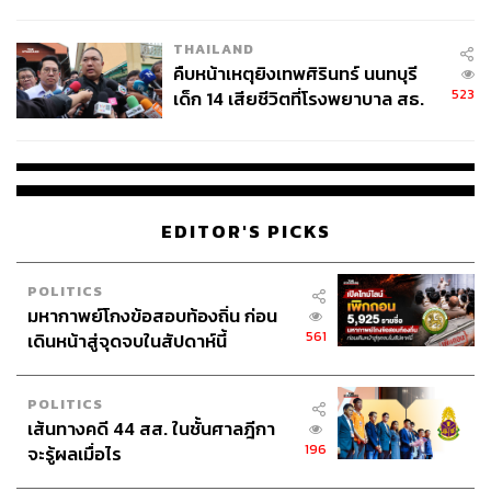
สอบปมขโมยปืนปู่ก่อเหตุ
THAILAND
คืบหน้าเหตุยิงเทพศิรินทร์ นนทบุรี
523
เด็ก 14 เสียชีวิตที่โรงพยาบาล สธ.
ยืนยันครูเสียชีวิต 5 ราย เจ็บ 22
ราย
EDITOR'S PICKS
POLITICS
มหากาพย์โกงข้อสอบท้องถิ่น ก่อน
561
เดินหน้าสู่จุดจบในสัปดาห์นี้
POLITICS
เส้นทางคดี 44 สส. ในชั้นศาลฎีกา
196
จะรู้ผลเมื่อไร