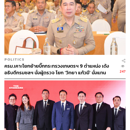
จังหวัดสุราษฎร์ธานี 3 จุด, จังหวัดนครศรีธรรมราช 5 จุด
และจังหวัดสงขลา 1 จุด รวมทั้งสิ้น 73 จุดรับซื้อ
โดยผู้ขายรายย่อย (เกษตรกร ชาวประมง) ไม่มีหลักเกณฑ์
กำหนดในการรับซื้อ สามารถนำมาขาย ณ จุดรับซื้อต่างๆ ได้
ในราคากิโลกรัมละ 15 บาท ไม่จำกัดจำนวน แต่หาก
เกษตรกรที่มีการขึ้นทะเบียนเกษตรกรผู้เพาะเลี้ยงสัตว์น้ำ
(ทบ.1) จับจากบ่อตนเอง ให้แจ้งข้อมูล ทบ.1 กับเจ้าหน้าที่ ณ
จุดรับซื้อ เพื่อเก็บเป็นฐานข้อมูลต่อไป
POLITICS
ครม.เคาะโยกย้ายบิ๊กกระทรวงเกษตรฯ 9 ตำแหน่ง เด้ง
อรรถกรยังกล่าวถึงงบประมาณที่จะนำไปใช้ในโครงการรับ
247
อธิบดีกรมชลฯ นั่งผู้ตรวจ โยก ‘วิทยา แก้วมี’ นั่งแทน
ซื้อปลาหมอคางดำว่า เราได้รับความร่วมมือจากการยางแห่ง
ประเทศไทยในการใช้เงินทุนที่ไม่ใช่เงินกองทุนที่เขาจะนำไป
ใช้ช่วยเหลือพี่น้องชาวสวนยาง แต่ตอนนี้เราใช้เงินทุนของ
การยางฯ เบื้องต้นจะใช้ 50 ล้านบาท ระดมนำปลาหมอคาง
ดำออกจากระบบนิเวศให้มากที่สุด แล้วนำไปทำอย่างอื่น โดย
เชื่อว่าการนำไปแปรรูปก็จะเป็นประโยชน์ต่อไป
TAGS:
กระทรวงเกษตรและสหกรณ์
อรรถกร ศิริลัทธยากร