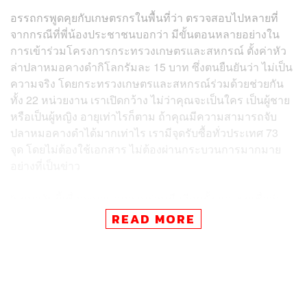
อรรถกรพูดคุยกับเกษตรกรในพื้นที่ว่า ตรวจสอบไปหลายที่
จากกรณีที่พี่น้องประชาชนบอกว่า มีขั้นตอนหลายอย่างใน
การเข้าร่วมโครงการกระทรวงเกษตรและสหกรณ์ ตั้งค่าหัว
ล่าปลาหมอคางดำกิโลกรัมละ 15 บาท ซึ่งตนยืนยันว่า ไม่เป็น
ความจริง โดยกระทรวงเกษตรและสหกรณ์ร่วมด้วยช่วยกัน
ทั้ง 22 หน่วยงาน เราเปิดกว้าง ไม่ว่าคุณจะเป็นใคร เป็นผู้ชาย
หรือเป็นผู้หญิง อายุเท่าไรก็ตาม ถ้าคุณมีความสามารถจับ
ปลาหมอคางดำได้มากเท่าไร เรามีจุดรับซื้อทั่วประเทศ 73
จุด โดยไม่ต้องใช้เอกสาร ไม่ต้องผ่านกระบวนการมากมาย
อย่างที่เป็นข่าว
“ผมมาวันนี้เพื่อจะมาขอความร่วมมืออีกครั้ง และผมเชื่อว่า
วันนี้จะไม่ใช่วันสุดท้าย ผมในฐานะตัวแทนของ ร.อ. ธรรมนัส
READ MORE
พรหมเผ่า รัฐมนตรีว่าการกระทรวงเกษตรและสหกรณ์ มาขอ
ความร่วมมือกับพี่น้องประชาชน โดยเฉพาะพี่น้องที่เป็นชาว
ประมงมาร่วมจับปลาหมอคางดำกับพวกเรา เพราะปัญหา
ปลาหมอคางดำเป็นปัญหาของพวกเราทุกคน ถ้าเรายังปล่อย
ให้มีการระบาด นั่นหมายความว่า เราจะส่งต่อมรดกที่เรียก