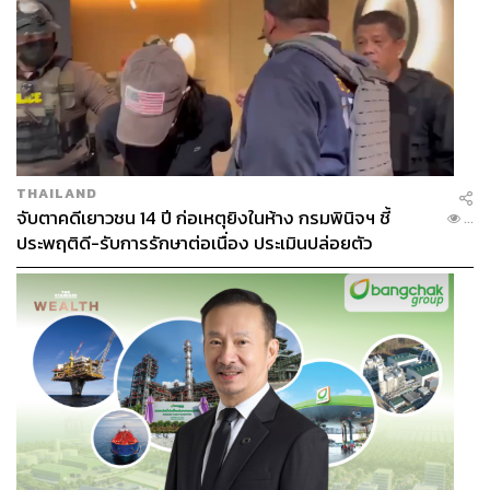
THAILAND
จับตาคดีเยาวชน 14 ปี ก่อเหตุยิงในห้าง กรมพินิจฯ ชี้
...
ประพฤติดี-รับการรักษาต่อเนื่อง ประเมินปล่อยตัว