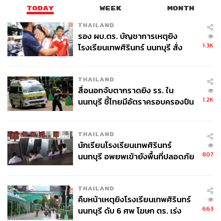
TODAY
WEEK
MONTH
THAILAND
รอง ผบ.ตร. บัญชาการเหตุยิง
1.3K
โรงเรียนเทพศิรินทร์ นนทบุรี สั่ง
ค้นหา 2 รอบยืนยันไร้คนติดค้าง พบ
ศพปู่-ย่าที่บ้านพักผู้ก่อเหตุ
THAILAND
สื่อนอกจับตากราดยิง รร. ใน
1.2K
นนทบุรี ชี้ไทยมีอัตราครอบครองปืน
สูงในระดับต้นของภูมิภาค
THAILAND
นักเรียนโรงเรียนเทพศิรินทร์
807
นนทบุรี อพยพเข้ายังพื้นที่ปลอดภัย
ชั่วคราว หลังเหตุใช้อาวุธปืนภายใน
โรงเรียนคลี่คลาย
THAILAND
คืบหน้าเหตุยิงโรงเรียนเทพศิรินทร์
663
นนทบุรี ดับ 6 ศพ โฆษก ตร. เร่ง