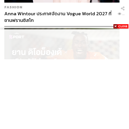
FASHION
Anna Wintour ประกาศจัดงาน Vogue World 2027 ที่
...
ซานฟรานซิสโก
SPORT
ยาน ดิโอม็องเด้ 2 ปีก่อนยังไร้สโมสรอาชีพ สู่นักเตะค่าตัว
...
125 ล้านยูโร กับคำสัญญาถึงน้องสาวผู้ล่วงลับ