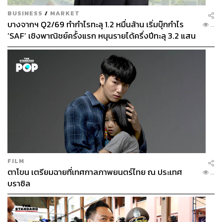
BUSINESS
/
MARKET
บางจากฯ Q2/69 ทำกำไรทะลุ 1.2 หมื่นล้าน เริ่มบุ๊กกำไร
...
‘SAF’ เชิงพาณิชย์ครั้งแรก หนุนรายได้ครึ่งปีทะลุ 3.2 แสน
ล้าน
FILM
ตาโขน เตรียมฉายที่เทศกาลภาพยนตร์ไทย ณ ประเทศ
...
บราซิล