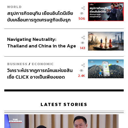
WORLD
สรุปภารกิจอนุทิน เยือนอินโดนีเซีย
506
ขับเคลื่อนการทูตเศรษฐกิจเชิงรุก
ประกาศหุ้นส่วนยุทธศาสตร์ไทย –
อินโดนีเซีย
Navigating Neutrality:
Thailand and China in the Age
143
of a New Global Order
BUSINESS
/
ECONOMIC
วิเคราะห์ปรากฏการณ์คนแห่ขอสิน
2.4K
เชื่อ CLICX อาจเป็นเพียงยอด
ภูเขาน้ำแข็ง ของปัญหาหนี้ครัว
เรือนไทยที่ถูกซุกไว้
LATEST STORIES