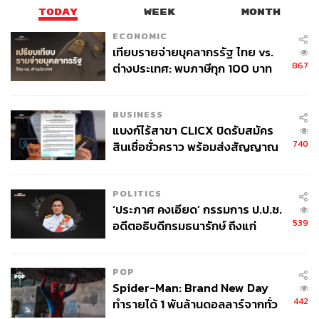
TODAY
WEEK
MONTH
ECONOMIC
เทียบรายจ่ายบุคลากรรัฐ ไทย vs.
867
ต่างประเทศ: พบภาษีทุก 100 บาท
ของคนไทยใช้ไปกับข้าราชการเฉียด
40 บาท
BUSINESS
แบงก์ไร้สาขา CLICX ปิดรับสมัคร
740
สินเชื่อชั่วคราว พร้อมส่งสัญญาณ
เตือนกลุ่มกู้เงินผิดวัตถุประสงค์-ให้
ข้อมูลเท็จ เตรียมดำเนินคดีเด็ดขาด
POLITICS
‘ประภาศ คงเอียด’ กรรมการ ป.ป.ช.
539
อดีตอธิบดีกรมธนารักษ์ ถึงแก่
อนิจกรรม
POP
Spider-Man: Brand New Day
442
ทำรายได้ 1 พันล้านดอลลาร์จากทั่ว