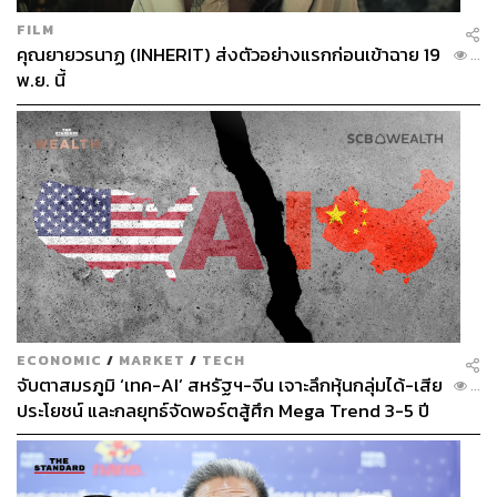
FILM
คุณยายวรนาฏ (INHERIT) ส่งตัวอย่างแรกก่อนเข้าฉาย 19
...
พ.ย. นี้
ECONOMIC
/
MARKET
/
TECH
จับตาสมรภูมิ ‘เทค-AI’ สหรัฐฯ-จีน เจาะลึกหุ้นกลุ่มได้-เสีย
...
ประโยชน์ และกลยุทธ์จัดพอร์ตสู้ศึก Mega Trend 3-5 ปี
ข้างหน้า