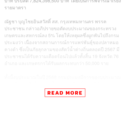
บาท ปรับลด 7,824,398,500 บาท โดยเป็นการพิจารณาเรียง
รายมาตรา
ณัฐชา บุญไชยอินสวัสดิ์ สส. กรุงเทพมหานคร พรรค
ประชาชน กล่าวอภิปรายขอตัดงบประมาณของกระทรวง
เกษตรและสหกรณ์ลง 5% โดยให้เหตุผลซึ่งผูกพันไปถึงกรม
ประมงว่า เนื่องจากสถานการณ์การแพร่พันธุ์ของปลาหมอ
คางดำ ซึ่งเป็นภัยลุกลามของสัตว์น้ำต่างถิ่นตลอดปี 2567 มี
ประชาชนได้รับความเดือดร้อนไปแล้วทั้งสิ้น 19 จังหวัด 76
อำเภอ และเกษตรกรได้รับผลกระทบกว่า 50,000 ราย
ทั้งนี้งบประมาณในปี 2568 กรมประมงมีการของบประมาณ
การเพิ่มผลผลิตในแหล่งน้ำชุมชน เพื่อเพิ่มรายได้และลดค่า
ครองชีพให้กับประชาชน จำนวน 307 ล้านบาท และถูกปรับ
READ MORE
ลดไป 51 ล้านบาท ซึ่งตนเองเห็นว่ารายการดังกล่าวนี้ หาก
กรมประมงทำหน้าที่อย่างเต็มที่จะไม่ต้องใช้งบประมาณที่สูง
ขนาดนี้
นอกจากนี้ยังไม่เห็นงบประมาณที่ใช้สำหรับการแก้วิกฤตปลา