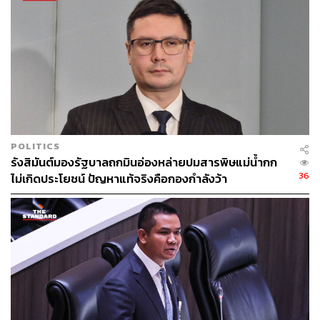
กองบรรณาธิการ THE STANDARD
ABOUT THE PHOTOGRAPHER
ศวิตา พูลเสถียร
ช่างภาพข่าว ประจำสำนักข่าว THE
STANDARD
POLITICS
รังสิมันต์มองรัฐบาลถกมินอ่องหล่ายปมสารพิษแม่น้ำกก
36
ไม่เกิดประโยชน์ ปัญหาแท้จริงคือกองกำลังว้า