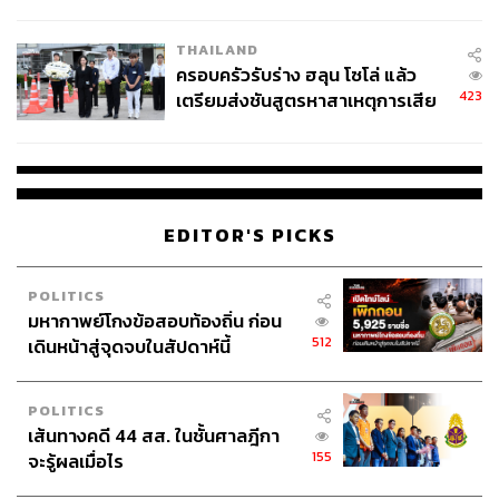
โลกภายใน 6 วัน
THAILAND
ครอบครัวรับร่าง ฮลุน โซโล่ แล้ว
423
เตรียมส่งชันสูตรหาสาเหตุการเสีย
ชีวิต
EDITOR'S PICKS
POLITICS
มหากาพย์โกงข้อสอบท้องถิ่น ก่อน
512
เดินหน้าสู่จุดจบในสัปดาห์นี้
POLITICS
เส้นทางคดี 44 สส. ในชั้นศาลฎีกา
155
จะรู้ผลเมื่อไร