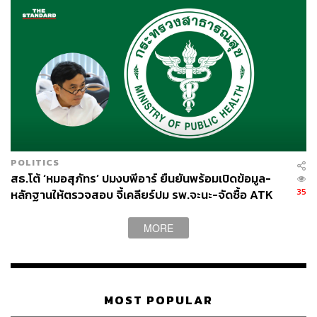
POLITICS
สธ.โต้ ‘หมอสุภัทร’ ปมงบพีอาร์ ยืนยันพร้อมเปิดข้อมูล-
35
หลักฐานให้ตรวจสอบ จี้เคลียร์ปม รพ.จะนะ-จัดซื้อ ATK
MORE
MOST POPULAR