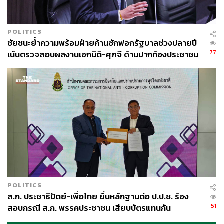
POLITICS
ชัยชนะย้ำความพร้อมฝ่ายค้านซักฟอกรัฐบาลช่วงปลายปี
77
เน้นตรวจสอบผลงานเอกนิติ-ศุภจี ด้านปากท้องประชาชน
POLITICS
ส.ก. ประชาธิปัตย์-เพื่อไทย ยื่นหลักฐานต่อ ป.ป.ช. ร้อง
51
สอบกรณี ส.ก. พรรคประชาชน เสียบบัตรแทนกัน