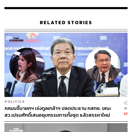
เกษตรสหกรณ์”
TAGS:
ณัฐชา บุญไชยอินสวัสดิ์
การประชุมสภาผู้แทนราษฎร
RELATED STORIES
ธรรมนัส พรหมเผ่า
วาระแห่งชาติ
งบประมาณปี 2568
ปลาหมอคางดำ
พรรคประชาชน
กระทรวงเกษตรและสหกรณ์
กรมประมง
198
POLITICS
ภคมนจี้นายกฯ เร่งทูลเกล้าฯ ปลดประธาน กสทช. ขณะ
43
สว.เปรมศักดิ์เสนอยุบกรรมการทั้งชุด แล้วสรรหาใหม่
ABOUT THE AUTHOR
THE STANDARD TEAM