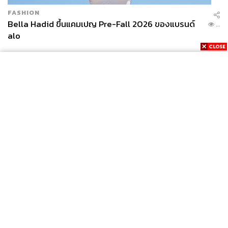
FASHION
Bella Hadid ขึ้นแคมเปญ Pre-Fall 2026 ของแบรนด์
...
alo
News
Wealth
Pop
Podcast
Video
Now
Opinion
Careers
Events
Privacy
About
Contact
Policy
FOR
ADVERTISING
MEMBERSHIP