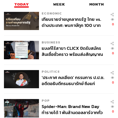
TODAY
WEEK
MONTH
ECONOMIC
เทียบรายจ่ายบุคลากรรัฐ ไทย vs.
0
ต่างประเทศ: พบภาษีทุก 100 บาท
ของคนไทยใช้ไปกับข้าราชการเฉียด
40 บาท
BUSINESS
แบงก์ไร้สาขา CLICX ปิดรับสมัคร
0
สินเชื่อชั่วคราว พร้อมส่งสัญญาณ
เตือนกลุ่มกู้เงินผิดวัตถุประสงค์-ให้
ข้อมูลเท็จ เตรียมดำเนินคดีเด็ดขาด
POLITICS
‘ประภาศ คงเอียด’ กรรมการ ป.ป.ช.
0
อดีตอธิบดีกรมธนารักษ์ ถึงแก่
อนิจกรรม
POP
Spider-Man: Brand New Day
0
ทำรายได้ 1 พันล้านดอลลาร์จากทั่ว