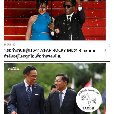
MUSIC
“เธอทำงานอยู่จริงๆ” A$AP ROCKY เผยว่า Rihanna
...
กำลังอยู่ในสตูดิโอเพื่อทำเพลงใหม่