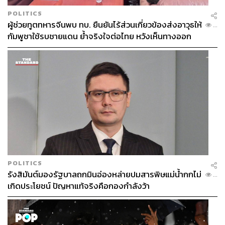
POLITICS
ผู้ช่วยทูตทหารจีนพบ ทบ. ยืนยันไร้ส่วนเกี่ยวข้องส่งอาวุธให้
...
กัมพูชาใช้รบชายแดน ย้ำจริงใจต่อไทย หวังเห็นทางออก
สันติวิธี
POLITICS
รังสิมันต์มองรัฐบาลถกมินอ่องหล่ายปมสารพิษแม่น้ำกกไม่
...
เกิดประโยชน์ ปัญหาแท้จริงคือกองกำลังว้า