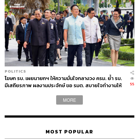
POLITICS
โฆษก รบ. เผยนายกฯ ให้ความมั่นใจกลางวง ครม. ย้ำ รบ.
55
มีเสถียรภาพ ผลงานประจักษ์ ขอ รมต. สบายใจทำงานให้
เต็มที่ อย่าหวั่นไหวคำถามยุยง
MORE
MOST POPULAR