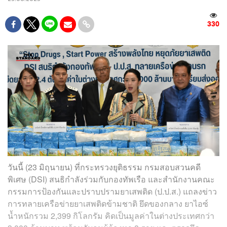
330
วันนี้ (23 มิถุนายน) ที่กระทรวงยุติธรรม กรมสอบสวนคดี
พิเศษ (DSI) สนธิกำลังร่วมกับกองทัพเรือ และสำนักงานคณะ
กรรมการป้องกันและปราบปรามยาเสพติด (ป.ป.ส.) แถลงข่าว
การทลายเครือข่ายยาเสพติดข้ามชาติ ยึดของกลาง ยาไอซ์
น้ำหนักรวม 2,399 กิโลกรัม คิดเป็นมูลค่าในต่างประเทศกว่า