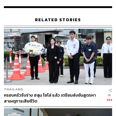
เจ้าหน้าที่จึงแสดงตัวและส่งสัญญาณให้หยุดเรือ
พร้อมใช้เรือยางเข้าประชิดเพื่อตรวจค้น จากการตรวจค้นพบ
RELATED STORIES
ผู้ควบคุมเรือและลูกเรือรวม 8 คน และพบวัตถุเกล็ดสีขาว
คล้ายยาไอซ์จำนวนมากอยู่ในกระสอบ เจ้าหน้าที่จึงควบคุม
ตัวและยึดของกลางมาตรวจสอบ จากการยืนยันพบว่าเป็นยา
ไอซ์จริง น้ำหนักรวม 2,399 กิโลกรัม
หลังจากการตรวจยึดยาเสพติดบนเรือ เจ้าหน้าที่ DSI, ป.ป.ส.
ภาค 2, กรมข่าวทหารเรือ และหน่วยงานที่เกี่ยวข้อง ได้ขยาย
ผลเข้าตรวจสอบท่าเทียบเรือ ‘ลูกยอด’ ซึ่งเป็นจุดนัดหมายบน
ฝั่ง ผลการตรวจค้นพบ รถบรรทุกหกล้อแบบตู้ทึบ ซึ่งทราบภาย
หลังว่าเป็นรถที่ใช้ในการขนส่งยาเสพติดล็อตดังกล่าว และ
รถกระบะ 4 ประตู ที่ต้องสงสัยว่าเกี่ยวข้องกับการกระ
THAILAND
ทำความผิด
ครอบครัวรับร่าง ฮลุน โซโล่ แล้ว เตรียมส่งชันสูตรหา
394
สาเหตุการเสียชีวิต
นายกรัฐมนตรีกล่าวเน้นย้ำถึงจุดยืนที่ชัดเจนของรัฐบาลใน
การต่อต้านยาเสพติดทุกรูปแบบ โดยจะสนับสนุนการบูรณา