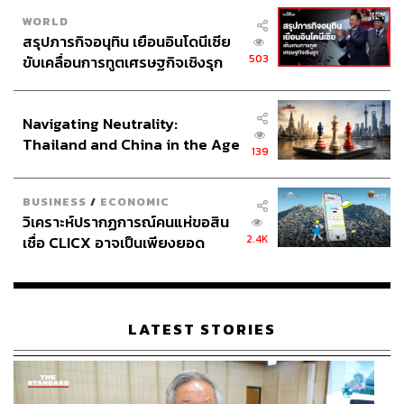
WORLD
สรุปภารกิจอนุทิน เยือนอินโดนีเซีย
503
ขับเคลื่อนการทูตเศรษฐกิจเชิงรุก
ประกาศหุ้นส่วนยุทธศาสตร์ไทย –
อินโดนีเซีย
Navigating Neutrality:
Thailand and China in the Age
139
of a New Global Order
BUSINESS
/
ECONOMIC
วิเคราะห์ปรากฏการณ์คนแห่ขอสิน
2.4K
เชื่อ CLICX อาจเป็นเพียงยอด
ภูเขาน้ำแข็ง ของปัญหาหนี้ครัว
เรือนไทยที่ถูกซุกไว้
LATEST STORIES