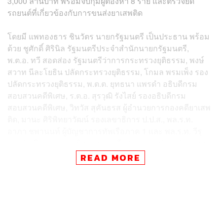
3,000 ล้านบาท พร้อมจับกุมผู้ต้องหา 8 ราย และตรวจยึด
รถยนต์ที่เกี่ยวข้องกับการขนส่งยาเสพติด
โดยมี แพทองธาร ชินวัตร นายกรัฐมนตรี เป็นประธาน พร้อม
ด้วย ชูศักดิ์ ศิรินิล รัฐมนตรีประจำสำนักนายกรัฐมนตรี,
พ.ต.อ. ทวี สอดส่อง รัฐมนตรีว่าการกระทรวงยุติธรรม, พงษ์
สวาท นีละโยธิน ปลัดกระทรวงยุติธรรม, โกมล พรมเพ็ง รอง
ปลัดกระทรวงยุติธรรม, พ.ต.ต. ยุทธนา แพรดำ อธิบดีกรม
สอบสวนคดีพิเศษ, ร.ต.อ. สุรวุฒิ รังไสย์ รองอธิบดีกรม
สอบสวนคดีพิเศษ, วิทวัส สุคันธรส ผู้อำนวยการกองคดียาเสพ
ติด, มานะ ศิริพิทยาวัฒน์ รองเลขาธิการ ป.ป.ส., พล.ร.ท.
อาภา ชพานนท์ ผู้บัญชาการทัพเรือภาค 1 และ พล.ร.ท. วีรุ
ดม ม่วงจีน รองเสนาธิการทหารเรือ (สายงานข่าว) ร่วมแถลง
READ MORE
ปฏิบัติการครั้งนี้เป็นไปตามนโยบายของรัฐบาลในการปราบ
ปรามยาเสพติดภายใต้มาตรการ ‘Seal Stop Safe’ โดย DSI
ได้บูรณาการความร่วมมือกับกองทัพเรือ, ป.ป.ส. และ
สำนักงานตำรวจแห่งชาติ ในการสืบสวนและจับกุมเครือข่าย
ยาเสพติดประเภทที่ 1 (เมทแอมเฟตามีน) ที่ลักลอบลำเลียงยา