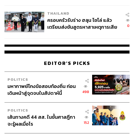
โลกภายใน 6 วัน
THAILAND
ครอบครัวรับร่าง ฮลุน โซโล่ แล้ว
0
เตรียมส่งชันสูตรหาสาเหตุการเสีย
ชีวิต
EDITOR'S PICKS
POLITICS
มหากาพย์โกงข้อสอบท้องถิ่น ก่อน
498
เดินหน้าสู่จุดจบในสัปดาห์นี้
POLITICS
เส้นทางคดี 44 สส. ในชั้นศาลฎีกา
152
จะรู้ผลเมื่อไร