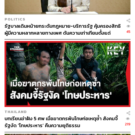
ABOUT THE AUTHOR
POLITICS
THE STANDARD TEAM
รัฐบาลเดินหน้ายกระดับกฎหมาย-บริการรัฐ คุ้มครองสิทธิ
กองบรรณาธิการ THE STANDARD
45
ผู้มีความหลากหลายทางเพศ ดันความเท่าเทียมตั้งแต่
หลักสูตรในห้องเรียนถึงที่ทำงาน
THAILAND
บทเรียนฆ่าฝัง 5 ศพ เมื่อฆาตกรพ้นโทษก่อเหตุซ้ำ สังคมจี้
219
รัฐงัด ‘โทษประหาร’ คืนความยุติธรรม