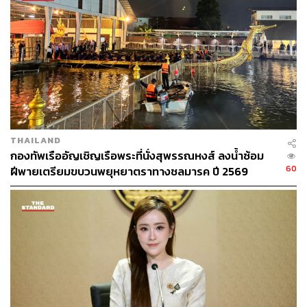
การข้อมูล การใช้เทคโนโลยีการสืบสวน และการทำงาน
อย่างมืออาชีพของหน่วยงานภาครัฐ เพื่อขุดรากถอนโคน
ปัญหานี้ทั้งในระดับพื้นที่และรื้อถอนทั้งเครือข่าย พร้อมกล่าว
ขอบคุณเจ้าหน้าที่ผู้ปฏิบัติงานทุกฝ่ายที่ร่วมกันทำงานอย่าง
เข้มแข็ง
TAGS:
กระทรวงยุติธรรม
ยาเสพติด
กรมสอบสวนคดีพิเศษ (DSI)
ชูศักดิ์ ศิรินิล
แพทองธาร ชินวัตร
ทวี สอดส่อง
สำนักงานคณะกรรมการป้องกันและปราบปรามยาเสพ
THAILAND
ติด
กองทัพเรืออัญเชิญเรือพระที่นั่งสุพรรณหงส์ ลงน้ำซ้อม
กองทัพเรือ
สำนักนายกรัฐมนตรี
60
ฝีพายเตรียมขบวนพยุหยาตราทางชลมารค ปี 2569
331