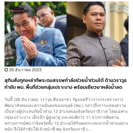
26 ธันวาคม 2023
สุทินสั่งทุกเหล่าทัพระดมสรรพกำลังช่วยน้ำท่วมใต้ ด้านวราวุธ
กำชับ พม. พื้นที่ช่วยกลุ่มเปราะบาง พร้อมเยียวยาหลังน้ำลด
วันนี้ (26 ธันวาคม) วราวุธ ศิลปอาชา รัฐมนตรีว่าการกระทรวงการ
พัฒนาสังคมและความมั่นคงของมนุษย์ (พม.) กล่าวถึงการแสดงความ
เป็นห่วงผู้ประสบภัยน้ำท่วม 13 อำเภอของจังหวัดนราธิวาส โดยเฉพาะ
กลุ่มเปราะบาง เด็กเล็ก ผู้สูงอายุ และคนพิการ ว่า จากการติดตาม
สถานการณ์พบว่าจังหวัดทั้ง 13 อำเภอได้รับผลกระทบจากน้ำท่วมอย่าง
หนัก จึงได้กำชับให้เจ้าหน้าที่ พม.จังหวัดนราธิว...