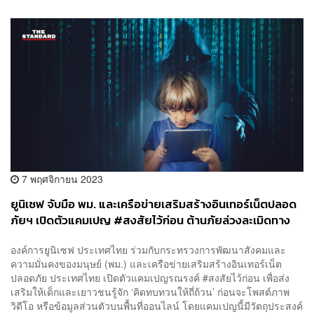
7 พฤศจิกายน 2023
ยูนิเซฟ จับมือ พม. และเครือข่ายเสริมสร้างอินเทอร์เน็ตปลอด
ภัยฯ เปิดตัวแคมเปญ #สงสัยไว้ก่อน ต้านภัยล่วงละเมิดทาง
เพศออนไลน์ในเด็กและเยาวชน
องค์การยูนิเซฟ ประเทศไทย ร่วมกับกระทรวงการพัฒนาสังคมและ
ความมั่นคงของมนุษย์ (พม.) และเครือข่ายเสริมสร้างอินเทอร์เน็ต
ปลอดภัย ประเทศไทย เปิดตัวแคมเปญรณรงค์ #สงสัยไว้ก่อน เพื่อส่ง
เสริมให้เด็กและเยาวชนรู้จัก ‘คิดทบทวนให้ถี่ถ้วน’ ก่อนจะโพสต์ภาพ
วิดีโอ หรือข้อมูลส่วนตัวบนพื้นที่ออนไลน์ โดยแคมเปญนี้มีวัตถุประสงค์