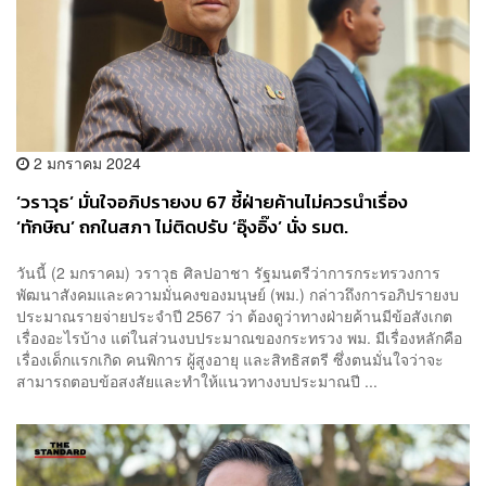
2 มกราคม 2024
‘วราวุธ’ มั่นใจอภิปรายงบ 67 ชี้ฝ่ายค้านไม่ควรนำเรื่อง
‘ทักษิณ’ ถกในสภา ไม่ติดปรับ ‘อุ๊งอิ๊ง’ นั่ง รมต.
วันนี้ (2 มกราคม) วราวุธ ศิลปอาชา รัฐมนตรีว่าการกระทรวงการ
พัฒนาสังคมและความมั่นคงของมนุษย์ (พม.)​ กล่าวถึงการอภิปรายงบ
ประมาณรายจ่ายประจำปี 2567 ว่า ต้องดูว่าทางฝ่ายค้านมีข้อสังเกต
เรื่องอะไรบ้าง แต่ในส่วนงบประมาณของกระทรวง พม. มีเรื่องหลักคือ
เรื่องเด็กแรกเกิด คนพิการ ผู้สูงอายุ และสิทธิสตรี ซึ่งตนมั่นใจว่าจะ
สามารถตอบข้อสงสัยและทำให้แนวทางงบประมาณปี ...