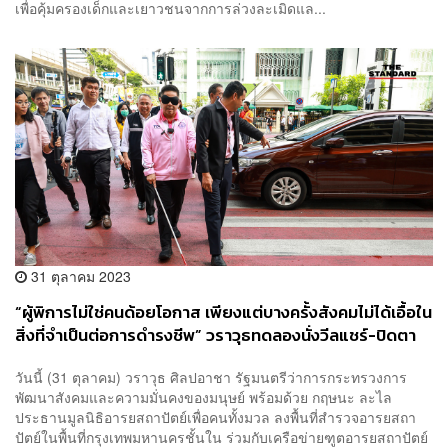
เพื่อคุ้มครองเด็กและเยาวชนจากการล่วงละเมิดแล...
31 ตุลาคม 2023
“ผู้พิการไม่ใช่คนด้อยโอกาส เพียงแต่บางครั้งสังคมไม่ได้เอื้อใน
สิ่งที่จำเป็นต่อการดำรงชีพ” วราวุธทดลองนั่งวีลแชร์-ปิดตา
สนิท ใช้ชีวิตในกรุงเทพฯ หาข้อแก้ไข ไม่ทิ้งใครไว้ข้างหลัง
วันนี้ (31 ตุลาคม) วราวุธ ศิลปอาชา รัฐมนตรีว่าการกระทรวงการ
พัฒนาสังคมและความมั่นคงของมนุษย์ พร้อมด้วย กฤษนะ ละไล
ประธานมูลนิธิอารยสถาปัตย์เพื่อคนทั้งมวล ลงพื้นที่สำรวจอารยสถา
ปัตย์ในพื้นที่กรุงเทพมหานครชั้นใน ร่วมกับเครือข่ายฑูตอารยสถาปัตย์