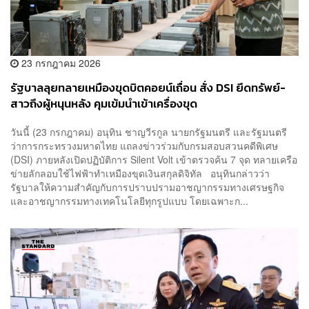
23 กรกฎาคม 2026
รัฐบาลลุยทลายเหมืองขุดบิตคอยน์เถื่อน สั่ง DSI ยึดทรัพย์-
สาวถึงผู้หนุนหลัง คุมเข้มนำเข้าเครื่องขุด
วันนี้ (23 กรกฎาคม) อนุทิน ชาญวีรกูล นายกรัฐมนตรี และรัฐมนตรี
ว่าการกระทรวงมหาดไทย แถลงข่าวร่วมกับกรมสอบสวนคดีพิเศษ
(DSI) ภายหลังเปิดปฏิบัติการ Silent Volt เข้าตรวจค้น 7 จุด ทลายเครือ
ข่ายลักลอบใช้ไฟฟ้าทำเหมืองขุดเงินสกุลดิจิทัล อนุทินกล่าวว่า
รัฐบาลให้ความสำคัญกับการปราบปรามอาชญากรรมทางเศรษฐกิจ
และอาชญากรรมทางเทคโนโลยีทุกรูปแบบ โดยเฉพาะก...