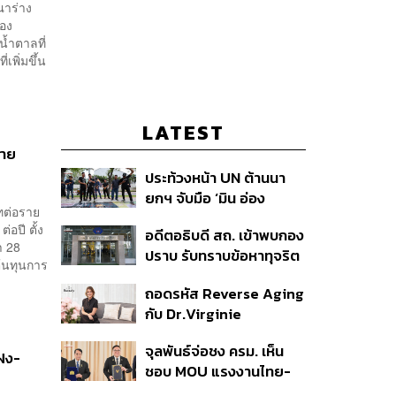
ณาร่าง
อง
้ำตาลที่
เพิ่มขึ้น
LATEST
่าย
ประท้วงหน้า UN ต้านนา
ยกฯ จับมือ ‘มิน อ่อง
าทต่อราย
หล่าย’ ร้องยกเลิกศูนย์ CI
อปี ตั้ง
อดีตอธิบดี สถ. เข้าพบกอง
ตัดท่อน้ำเลี้ยงกองทัพเมีย
า 28
ปราบ รับทราบข้อหาทุจริต
นมา
้นทุนการ
สอบท้องถิ่น ปฏิเสธทุกข้อ
ถอดรหัส Reverse Aging
กล่าวหา-เตรียมสู้คดีในชั้น
กับ Dr.Virginie
ศาล
Couturaud ผู้ถ่ายทอด
จุลพันธ์จ่อชง ครม. เห็น
วิทยาศาสตร์ความงามจาก
แฝง-
ชอบ MOU แรงงานไทย-
Dior
เมียนมา ยืดเวลา 5 ปี