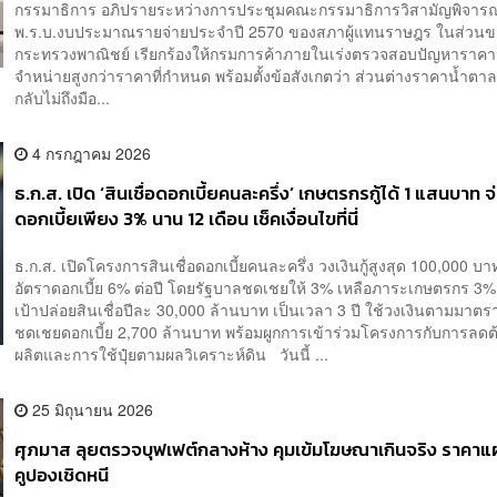
กรรมาธิการ อภิปรายระหว่างการประชุมคณะกรรมาธิการวิสามัญพิจาร
พ.ร.บ.งบประมาณรายจ่ายประจำปี 2570 ของสภาผู้แทนราษฎร ในส่วนข
กระทรวงพาณิชย์ เรียกร้องให้กรมการค้าภายในเร่งตรวจสอบปัญหาราคาน
จำหน่ายสูงกว่าราคาที่กำหนด พร้อมตั้งข้อสังเกตว่า ส่วนต่างราคาน้ำตาลที่
กลับไม่ถึงมือ...
4 กรกฎาคม 2026
ธ.ก.ส. เปิด ‘สินเชื่อดอกเบี้ยคนละครึ่ง’ เกษตรกรกู้ได้ 1 แสนบาท จ
ดอกเบี้ยเพียง 3% นาน 12 เดือน เช็คเงื่อนไขที่นี่
ธ.ก.ส. เปิดโครงการสินเชื่อดอกเบี้ยคนละครึ่ง วงเงินกู้สูงสุด 100,000 บ
อัตราดอกเบี้ย 6% ต่อปี โดยรัฐบาลชดเชยให้ 3% เหลือภาระเกษตรกร 3% ต่
เป้าปล่อยสินเชื่อปีละ 30,000 ล้านบาท เป็นเวลา 3 ปี ใช้วงเงินตามมาตร
ชดเชยดอกเบี้ย 2,700 ล้านบาท พร้อมผูกการเข้าร่วมโครงการกับการลดต
ผลิตและการใช้ปุ๋ยตามผลวิเคราะห์ดิน วันนี้ ...
25 มิถุนายน 2026
ศุภมาส ลุยตรวจบุฟเฟต์กลางห้าง คุมเข้มโฆษณาเกินจริง ราคา
คูปองเชิดหนี