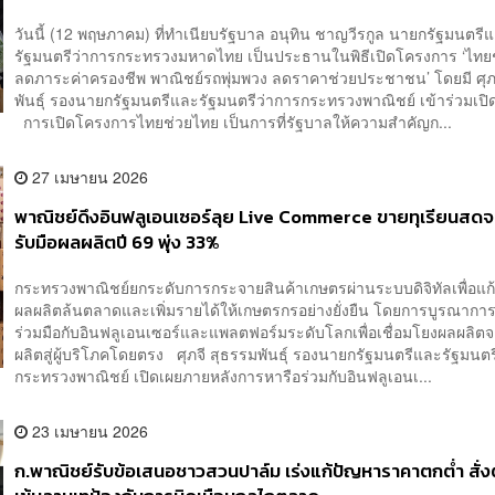
วันนี้ (12 พฤษภาคม) ที่ทำเนียบรัฐบาล อนุทิน ชาญวีรกูล นายกรัฐมนตรี
รัฐมนตรีว่าการกระทรวงมหาดไทย เป็นประธานในพิธีเปิดโครงการ ‘ไทย
ลดภาระค่าครองชีพ พาณิชย์รถพุ่มพวง ลดราคาช่วยประชาชน’ โดยมี ศุภ
พันธุ์ รองนายกรัฐมนตรีและรัฐมนตรีว่าการกระทรวงพาณิชย์ เข้าร่วมเปิ
การเปิดโครงการไทยช่วยไทย เป็นการที่รัฐบาลให้ความสำคัญก...
27 เมษายน 2026
พาณิชย์ดึงอินฟลูเอนเซอร์ลุย Live Commerce ขายทุเรียนสด
รับมือผลผลิตปี 69 พุ่ง 33%
กระทรวงพาณิชย์ยกระดับการกระจายสินค้าเกษตรผ่านระบบดิจิทัลเพื่อแก
ผลผลิตล้นตลาดและเพิ่มรายได้ให้เกษตรกรอย่างยั่งยืน โดยการบูรณาก
ร่วมมือกับอินฟลูเอนเซอร์และแพลตฟอร์มระดับโลกเพื่อเชื่อมโยงผลผลิต
ผลิตสู่ผู้บริโภคโดยตรง ศุภจี สุธรรมพันธุ์ รองนายกรัฐมนตรีและรัฐมนตร
กระทรวงพาณิชย์ เปิดเผยภายหลังการหารือร่วมกับอินฟลูเอนเ...
23 เมษายน 2026
ก.พาณิชย์รับข้อเสนอชาวสวนปาล์ม เร่งแก้ปัญหาราคาตกต่ำ สั่