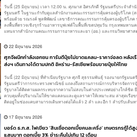
วันนี้ (25 มิถุนายน) เวลา 12.00 น. ศุภมาส อิศรภักดี รัฐมนตรีประจำสำ
รัฐมนตรี ในฐานะกำกับดูแลสำนักงานคณะกรรมการคุ้มครองผู้บริโภค (ส
พร้อมด้วย รณรงค์ พูลพิพัฒน์ เลขาธิการคณะกรรมการคุ้มครองผู้บริโภ
ลงพื้นที่ตรวจเชิงรุกร้านอาหารบุฟเฟต์ในพื้นที่เขตปทุมวัน กรุงเทพมหานคร
แทนจากสำนักงานคณะกรรมการอาหารและยา (อย.) และกรมวิทยาศาสตร
22 มิถุนายน 2026
ศุภจีผนึกกำลังเอกชน การันตีปุ๋ยไม่ขาดแคลน-ราคาจ่อลด หลังเร
ส่งฯ เดินทางได้ตามปกติ อิหร่าน-รัสเซียพร้อมขายปุ๋ยให้ไทย
วันนี้ (22 มิถุนายน) ที่ทำเนียบรัฐบาล ศุภจี สุธรรมพันธุ์ รองนายกรัฐมนต
รัฐมนตรีว่าการกระทรวงพาณิชย์ แถลงถึงสถานการณ์การบริหารจัดการปุ๋
รัฐบาลได้ติดตามผลกระทบจากความไม่สงบในต่างประเทศอย่างใกล้ชิด ย
ควบคุมทั้งปริมาณไม่ให้ขาดแคลนและดูแลราคาให้เหมาะสม ล่าสุดเรือขนส่
ติดอยู่ในช่องแคบสามารถเดินทางต่อได้แล้ว 2 ลำ และอีก 1 ลำปรับเส้นทา
17 มิถุนายน 2026
บอร์ด ธ.ก.ส. ไฟเขียว ‘สินเชื่อดอกเบี้ยคนละครึ่ง’ เกษตรกรกู้ได้สู
แสนบาท ดอกเบี้ย 3% ชำระคืนไม่เกิน 12 เดือน