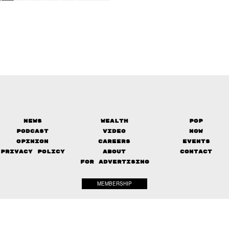
News
Wealth
Pop
Podcast
Video
Now
Opinion
Careers
Events
Privacy Policy
About
Contact
FOR ADVERTISING
MEMBERSHIP