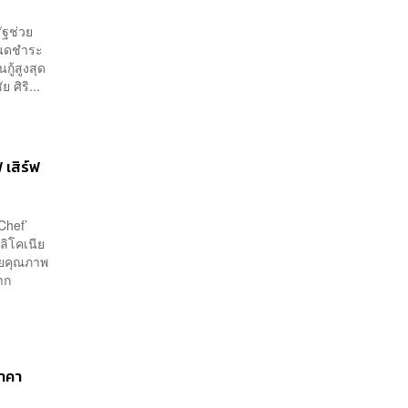
รัฐช่วย
หนดชำระ
ู้สูงสุด
ศิริ...
 เสิร์ฟ
Chef’
ลิโคเนีย
ไทยคุณภาพ
าก
ราคา