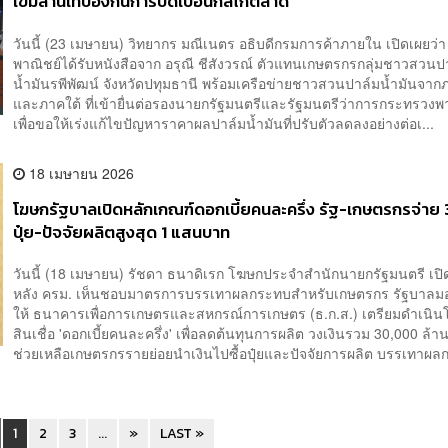
เข้มลานเทป้องกันการบิดเบือนกลไกตลาด
วันนี้ (23 เมษายน) วิทยากร มณีเนตร อธิบดีกรมการค้าภายใน เปิดเผยว่
พาณิชย์ได้รับหนังสือจาก อรุณี ชีสังวรณ์ ตัวแทนเกษตรกรกลุ่มชาวสวนป
น้ำมันรพีพัฒน์ จังหวัดปทุมธานี พร้อมเครือข่ายชาวสวนปาล์มน้ำมันจา
และภาคใต้ ที่เข้ายื่นต่อรองนายกรัฐมนตรีและรัฐมนตรีว่าการกระทรวงพ
เพื่อขอให้เร่งแก้ไขปัญหาราคาผลปาล์มน้ำมันที่ปรับตัวลดลงอย่างต่อเ...
18 เมษายน 2026
​โฆษกรัฐบาลเปิดหลักเกณฑ์ดอกเบี้ยคนละครึ่ง รัฐ-เกษตรกรจ่าย 3%
ปุ๋ย-ปัจจัยผลิตสูงสุด 1 แสนบาท
วันนี้ (18 เมษายน) รัชดา ธนาดิเรก โฆษกประจำสำนักนายกรัฐมนตรี เปิ
หลัง ครม. เห็นชอบมาตรการบรรเทาผลกระทบสำหรับเกษตรกร รัฐบาล
ให้ ธนาคารเพื่อการเกษตรและสหกรณ์การเกษตร (ธ.ก.ส.) เตรียมดำเนิ
สินเชื่อ 'ดอกเบี้ยคนละครึ่ง' เพื่อลดต้นทุนการผลิต วงเงินรวม 30,000 ล้าน
ช่วยเหลือเกษตรกรรายย่อยนำเงินไปซื้อปุ๋ยและปัจจัยการผลิต บรรเทาผลก
1
2
3
...
»
LAST »