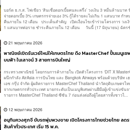
บอร์ด ธ.ก.ส. ไฟเขียว ‘สินเชื่อดอกเบี้ยคนละครึ่ง’ วงเงิน 3 หมื่นล้านบาท 
จ่ายดอกเบี้ย 3% เกษตรกรจ่ายเอง 3% กู้ได้รายละไม่เกิน 1 แสนบาท กำ
คืนภายใน 12 เดือน ประเด็นสำคัญ เปิดเงื่อนไขเข้าร่วมโครงการ วงเงินก
1 แสนบาทต่อราย ชำระคืนภายใน 12 เดือน วันนี้ (17 มิถุนายน) ฉัตรชัย 
21 พฤษภาคม 2026
พาณิชย์เปิดรันเวย์ใหม่ให้เกษตรไทย ดึง MasterChef ปั้นเมนูเชฟ
บนฟ้า ในเลาจน์ 3 สายการบินใหญ่
กระทรวงพาณิชย์ โดยกรมการค้าภายใน เปิดตัวโครงการ ‘DIT X Master
ผนึกกำลัง AirAsia การบินไทย และ Bangkok Airways พร้อมด้วยบริษัท เฮ
เอช กรุ๊ป จำกัด ผู้ผลิตรายการ MasterChef Thailand นำวัตถุดิบเกษตร
จากเกษตรกรทั่วประเทศ มายกระดับเป็นเมนูพิเศษผ่านฝีมือผู้เข้าแข่งขันจ
รายการ MasterChef Thailand ซีซัน 7 ก่อนส่งต่อถึงผู้โดยสารทั้งชาวไ...
12 พฤษภาคม 2026
อนุทินควงศุภจี ขับรถพุ่มพวงขาย เปิดโครงการไทยช่วยไทย ลด
สินค้าทั่วประเทศ เริ่ม 15 พ.ค.