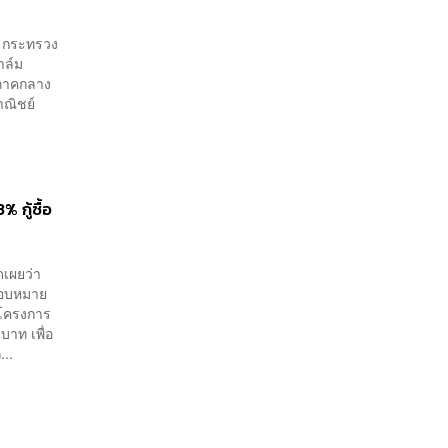
า กระทรวง
าล์ม
กภาคกลาง
าณิชย์
 กู้ซื้อ
ดเผยว่า
มอบหมาย
นโครงการ
บาท เพื่อ
...