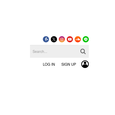
LOG IN
SIGN UP