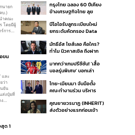
กรุงไทย ฉลอง 60 ปีเคียง
รองรับอุตสาหกรรม ดึง
นักนายก
ข้างเศรษฐกิจไทย ลุย
กลุ่มแม่บ้าน-งานอิสระเข้า
คบ.)
ทศวรรษใหม่ ชู Data-
ค นำคณะ
สู่ระบบประกันสังคม
บีโอไอรับลูกระเบียบใหม่
 โดยมีผู้
Driven ขับเคลื่อน
์การ...
ยกระดับคัดกรอง Data
ยุทธศาสตร์ความยั่งยืน
Center บีบค่ายเทคจ่ายค่า
มัทธีอัส ไยส์เลอ คือใคร?
ไฟ-น้ำอัตราพิเศษ พร้อม
ทำไม นิวคาสเซิล ถึงฝาก
กางแผนยึดประโยชน์
ือขน
อนาคตไว้กับเขา
ประเทศเป็นหลัก
มากกว่าเกมปรีซีซัน! ‘เสื้อ
บอลรุ่นพิเศษ’ บอกเล่า
รี และ
เอกลักษณ์ของแต่ละเมือง
ยว่า
ไทย-เมียนมา จับมือตั้ง
ืนยัน
คณะทำงานร่วม บริหาร
งปุ๋ยที่
จัดการคุณภาพน้ำข้าม
ง...
คุณยายวรนาฏ (INHERIT)
พรมแดน ชูเป้าหมายสิ่ง
ส่งตัวอย่างแรกก่อนเข้า
แวดล้อมยั่งยืน
ฉาย 19 พ.ย. นี้
งสุด 1