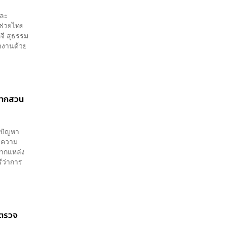
และ
ช่วยไทย
จี สุธรรม
ดงานด้วย
จากสวน
้ปัญหา
ารความ
จากแหล่ง
ีว่าการ
งตรวจ