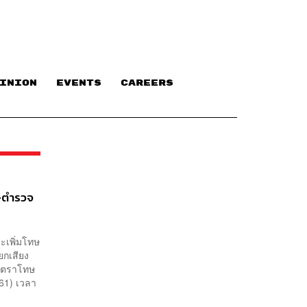
INION
EVENTS
CAREERS
งฯ-ตำรวจ
ะเพิ่มโทษ
ียกเสียง
อัตราโทษ
 61) เวลา