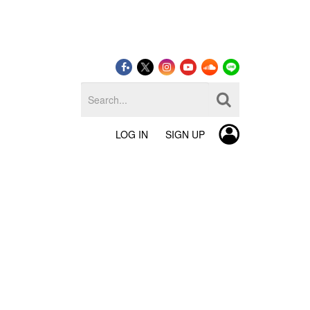
LOG IN
SIGN UP