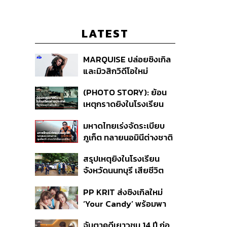
LATEST
MARQUISE ปล่อยซิงเกิล
และมิวสิกวิดีโอใหม่
IRONIC ที่เสียดสีความ
(PHOTO STORY): ย้อน
สัมพันธ์สุด Toxic
เหตุกราดยิงในโรงเรียน
ต่างประเทศ ที่ผู้ก่อเหตุเป็น
มหาดไทยเร่งจัดระเบียบ
นักเรียน
ภูเก็ต ทลายนอมินีต่างชาติ
คุมเจ็ตสกี สางบริษัทฮุบ
สรุปเหตุยิงในโรงเรียน
ที่ดิน เคลียร์ใบอนุญาต
จังหวัดนนทบุรี เสียชีวิต
โรงแรมค้าง 7 ปี
รวม 8 ราย โฆษก ตร. เผย
PP KRIT ส่งซิงเกิลใหม่
ปมค้นประวัติคดีกราดยิงที่
‘Your Candy’ พร้อมพา
สหรัฐฯ
ต้าเหนิง และ ณิชา ร่วมมิว
จับตาคดีเยาวชน 14 ปี ก่อ