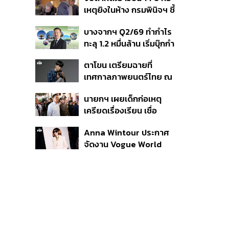
สิกวิดีโอ
เหตุยิงในห้าง กรมพินิจฯ ชี้
ประพฤติดี-รับการรักษาต่อ
บางจากฯ Q2/69 ทำกำไร
เนื่อง ประเมินปล่อยตัว
ทะลุ 1.2 หมื่นล้าน เริ่มบุ๊กกำ
ไร ‘SAF’ เชิงพาณิชย์ครั้ง
ตาโขน เตรียมฉายที่
แรก หนุนรายได้ครึ่งปีทะลุ
เทศกาลภาพยนตร์ไทย ณ
3.2 แสนล้าน
ประเทศบราซิล
นายกฯ เผยเด็กก่อเหตุ
เครียดเรื่องเรียน เชื่อ
เตรียมการเป็นขั้นตอน ชี้มี
Anna Wintour ประกาศ
กระสุนอีกกว่า 30 นัด หาก
จัดงาน Vogue World
ไม่จบชีวิตตัวเองอาจสูญ
2027 ที่ซานฟรานซิสโก
เสียเพิ่ม