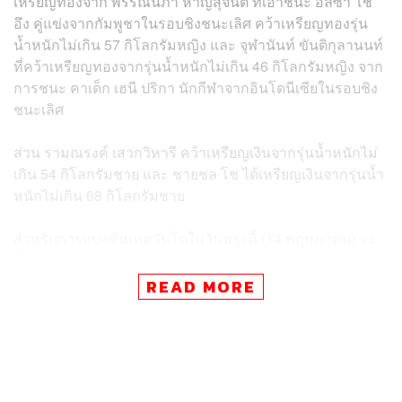
เหรียญทองจาก
พรรณนภา หาญสุจินต์ ที่เอาชนะ อลิซา โช
อึง คู่แข่งจากกัมพูชาในรอบชิงชนะเลิศ คว้าเหรียญทอง
รุ่น
น้ำหนักไม่เกิน 57 กิโลกรัมหญิง
และ
จุฬานันท์ ขันติกุลานนท์
ที่คว้าเหรียญทองจากรุ่นน้ำหนักไม่เกิน 46 กิโลกรัมหญิง จาก
การชนะ คาเด็ก เฮนี ปริกา นักกีฬาจากอินโดนีเซียในรอบชิง
ชนะเลิศ
ส่วน รามณรงค์ เสวกวิหารี คว้าเหรียญเงินจากรุ่นน้ำหนักไม่
เกิน 54 กิโลกรัมชาย และ ชายชล โช ได้เหรียญเงินจากรุ่นน้ำ
หนักไม่เกิน 68 กิโลกรัมชาย
สำหรับการแข่งขันเทควันโดในวันพรุ่งนี้ (14 พฤษภาคม) จะ
มีนักกีฬาเทควันโดไทยลงแข่งขันทั้งหมด 4 คน นำโดย พาณิ
ภัค วงศ์พัฒนกิจ รุ่น 49 กิโลกรัมหญิง, ศศิกานต์ ทองจันทร์
READ MORE
รุ่น 62 กิโลกรัมหญิง, ธนกฤต ยอดรักษ์ รุ่น 58 กิโลกรัมชาย
และ แจ็ค วูดี้ เมอร์เซอร์ รุ่น 74 กิโลกรัมชาย เริ่มต้นแข่งขัน
รอบแรกตั้งแต่เวลา 14.00 น.
TAGS:
SEA Games 2023
ชายชล โช