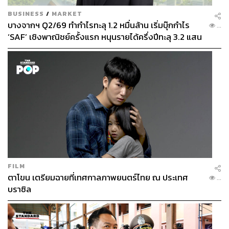
BUSINESS
/
MARKET
บางจากฯ Q2/69 ทำกำไรทะลุ 1.2 หมื่นล้าน เริ่มบุ๊กกำไร
...
‘SAF’ เชิงพาณิชย์ครั้งแรก หนุนรายได้ครึ่งปีทะลุ 3.2 แสน
ล้าน
FILM
ตาโขน เตรียมฉายที่เทศกาลภาพยนตร์ไทย ณ ประเทศ
...
บราซิล