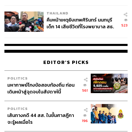
สอบปมขโมยปืนปู่ก่อเหตุ
THAILAND
คืบหน้าเหตุยิงเทพศิรินทร์ นนทบุรี
523
เด็ก 14 เสียชีวิตที่โรงพยาบาล สธ.
ยืนยันครูเสียชีวิต 5 ราย เจ็บ 22
ราย
EDITOR'S PICKS
POLITICS
มหากาพย์โกงข้อสอบท้องถิ่น ก่อน
561
เดินหน้าสู่จุดจบในสัปดาห์นี้
POLITICS
เส้นทางคดี 44 สส. ในชั้นศาลฎีกา
196
จะรู้ผลเมื่อไร