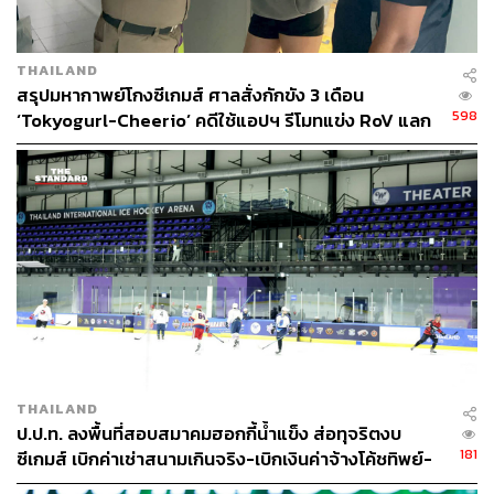
THAILAND
สรุปมหากาพย์โกงซีเกมส์ ศาลสั่งกักขัง 3 เดือน
598
‘Tokyogurl-Cheerio’ คดีใช้แอปฯ รีโมทแข่ง RoV แลก
ไอโฟน
THAILAND
ป.ป.ท. ลงพื้นที่สอบสมาคมฮอกกี้น้ำแข็ง ส่อทุจริตงบ
181
ซีเกมส์ เบิกค่าเช่าสนามเกินจริง-เบิกเงินค่าจ้างโค้ชทิพย์-
หักหัวคิวเบี้ยเลี้ยงนักกีฬา