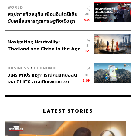
WORLD
สรุปภารกิจอนุทิน เยือนอินโดนีเซีย
539
ขับเคลื่อนการทูตเศรษฐกิจเชิงรุก
ประกาศหุ้นส่วนยุทธศาสตร์ไทย –
อินโดนีเซีย
Navigating Neutrality:
Thailand and China in the Age
169
of a New Global Order
BUSINESS
/
ECONOMIC
วิเคราะห์ปรากฏการณ์คนแห่ขอสิน
2.6K
เชื่อ CLICX อาจเป็นเพียงยอด
ภูเขาน้ำแข็ง ของปัญหาหนี้ครัว
เรือนไทยที่ถูกซุกไว้
LATEST STORIES