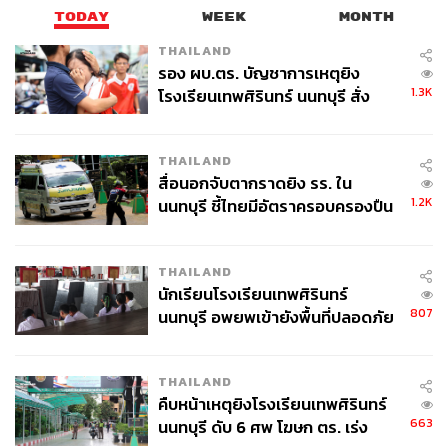
TODAY
WEEK
MONTH
THAILAND
รอง ผบ.ตร. บัญชาการเหตุยิง
1.3K
โรงเรียนเทพศิรินทร์ นนทบุรี สั่ง
ค้นหา 2 รอบยืนยันไร้คนติดค้าง พบ
ศพปู่-ย่าที่บ้านพักผู้ก่อเหตุ
THAILAND
สื่อนอกจับตากราดยิง รร. ใน
1.2K
นนทบุรี ชี้ไทยมีอัตราครอบครองปืน
สูงในระดับต้นของภูมิภาค
THAILAND
นักเรียนโรงเรียนเทพศิรินทร์
807
นนทบุรี อพยพเข้ายังพื้นที่ปลอดภัย
ชั่วคราว หลังเหตุใช้อาวุธปืนภายใน
โรงเรียนคลี่คลาย
THAILAND
คืบหน้าเหตุยิงโรงเรียนเทพศิรินทร์
663
นนทบุรี ดับ 6 ศพ โฆษก ตร. เร่ง