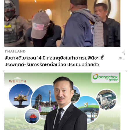
THAILAND
จับตาคดีเยาวชน 14 ปี ก่อเหตุยิงในห้าง กรมพินิจฯ ชี้
...
ประพฤติดี-รับการรักษาต่อเนื่อง ประเมินปล่อยตัว