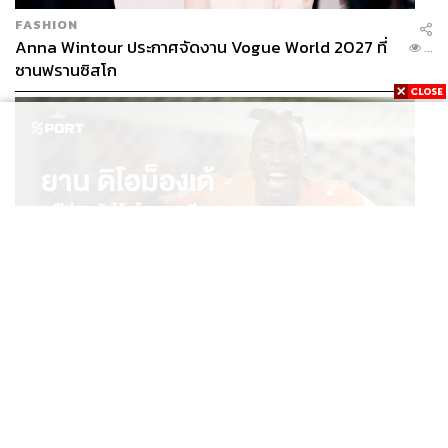
FASHION
Anna Wintour ประกาศจัดงาน Vogue World 2027 ที่
...
ซานฟรานซิสโก
SPORT
ยาน ดิโอม็องเด้ 2 ปีก่อนยังไร้สโมสรอาชีพ สู่นักเตะค่าตัว
...
125 ล้านยูโร กับคำสัญญาถึงน้องสาวผู้ล่วงลับ