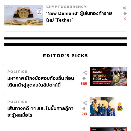
เหมาะสม
CRYPTOCURRENCY
‘New Demand’ ผู้เล่นทองคำราย
0
ใหม่ ‘Tether’
EDITOR'S PICKS
POLITICS
มหากาพย์โกงข้อสอบท้องถิ่น ก่อน
585
เดินหน้าสู่จุดจบในสัปดาห์นี้
POLITICS
เส้นทางคดี 44 สส. ในชั้นศาลฎีกา
219
จะรู้ผลเมื่อไร