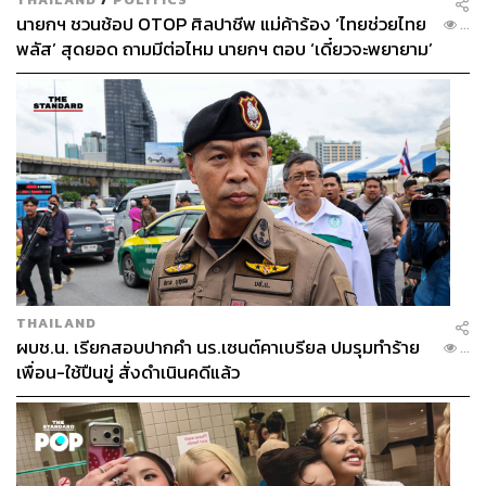
นายกฯ ชวนช้อป OTOP ศิลปาชีพ แม่ค้าร้อง ‘ไทยช่วยไทย
...
พลัส’ สุดยอด ถามมีต่อไหม นายกฯ ตอบ ‘เดี๋ยวจะพยายาม’
THAILAND
ผบช.น. เรียกสอบปากคำ นร.เซนต์คาเบรียล ปมรุมทำร้าย
...
เพื่อน-ใช้ปืนขู่ สั่งดำเนินคดีแล้ว