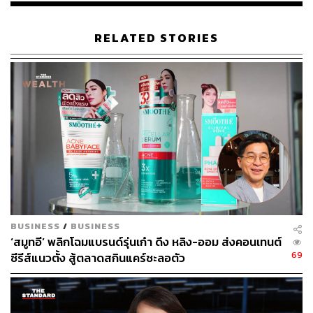
RELATED STORIES
BUSINESS
/
BUSINESS
‘สมูทอี’ พลิกโฉมแบรนด์รุ่นเก๋า ดึง หลิง-ออม ส่งคอนเทนต์
69
ซีรีส์แนวตั้ง สู้ตลาดสกินแคร์ชะลอตัว