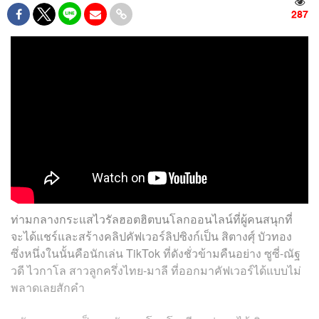
287
ท่ามกลางกระแสไวรัลฮอตฮิตบนโลกออนไลน์ที่ผู้คนสนุกที่
จะได้แชร์และสร้างคลิปคัฟเวอร์ลิปซิงก์เป็น สิตางศุ์ บัวทอง
ซึ่งหนึ่งในนั้นคือนักเล่น TikTok ที่ดังชั่วข้ามคืนอย่าง ซูซี่-ณัฐ
วดี ไวกาโล สาวลูกครึ่งไทย-มาลี ที่ออกมาคัฟเวอร์ได้แบบไม่
พลาดเลยสักคำ