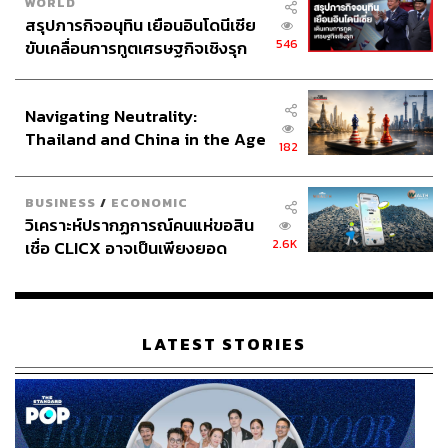
WORLD
สรุปภารกิจอนุทิน เยือนอินโดนีเซีย
546
ขับเคลื่อนการทูตเศรษฐกิจเชิงรุก
ประกาศหุ้นส่วนยุทธศาสตร์ไทย –
อินโดนีเซีย
Navigating Neutrality:
Thailand and China in the Age
182
of a New Global Order
BUSINESS
/
ECONOMIC
วิเคราะห์ปรากฏการณ์คนแห่ขอสิน
2.6K
เชื่อ CLICX อาจเป็นเพียงยอด
ภูเขาน้ำแข็ง ของปัญหาหนี้ครัว
เรือนไทยที่ถูกซุกไว้
LATEST STORIES