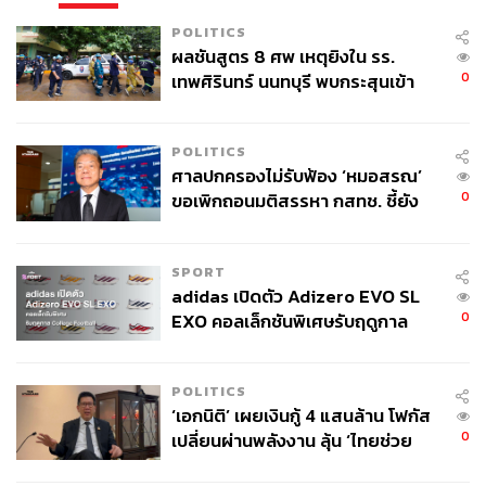
POLITICS
ผลชันสูตร 8 ศพ เหตุยิงใน รร.
0
เทพศิรินทร์ นนทบุรี พบกระสุนเข้า
จุดสำคัญ ‘ศีรษะ-หน้าอก’ ครูถูกยิง
4 นัด จากระยะไกล
POLITICS
ศาลปกครองไม่รับฟ้อง ‘หมอสรณ’
0
ขอเพิกถอนมติสรรหา กสทช. ชี้ยัง
ไม่ใช่ผู้เดือดร้อนเสียหาย
SPORT
adidas เปิดตัว Adizero EVO SL
0
EXO คอลเล็กชันพิเศษรับฤดูกาล
College Football
POLITICS
‘เอกนิติ’ เผยเงินกู้ 4 แสนล้าน โฟกัส
0
เปลี่ยนผ่านพลังงาน ลุ้น ‘ไทยช่วย
ไทยพลัส’ เฟส 2 รอประเมินความ