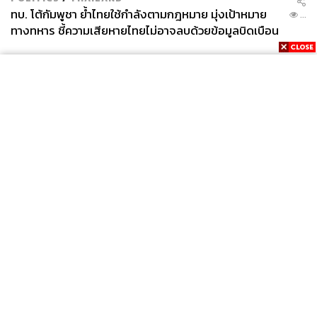
ทบ. โต้กัมพูชา ย้ำไทยใช้กำลังตามกฎหมาย มุ่งเป้าหมาย
...
ทางทหาร ชี้ความเสียหายไทยไม่อาจลบด้วยข้อมูลบิดเบือน
News
Wealth
Pop
Podcast
Video
Now
Opinion
Careers
Events
Privacy
About
Contact
Policy
FOR
ADVERTISING
MEMBERSHIP