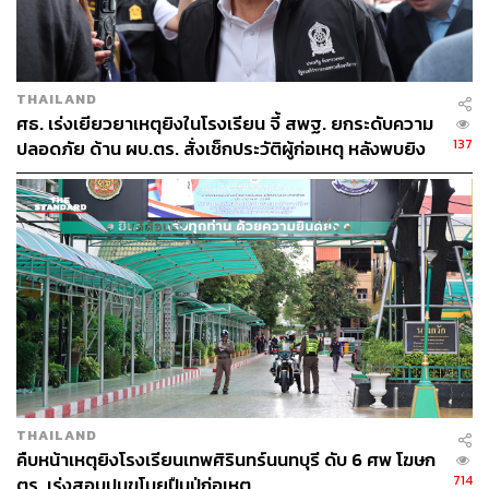
ABOUT THE AUTHOR
THE STANDARD TEAM
กองบรรณาธิการ THE STANDARD
THAILAND
ศธ. เร่งเยียวยาเหตุยิงในโรงเรียน จี้ สพฐ. ยกระดับความ
137
ปลอดภัย ด้าน ผบ.ตร. สั่งเช็กประวัติผู้ก่อเหตุ หลังพบยิง
จุดตายแม่นยำ
THAILAND
คืบหน้าเหตุยิงโรงเรียนเทพศิรินทร์นนทบุรี ดับ 6 ศพ โฆษก
714
ตร. เร่งสอบปมขโมยปืนปู่ก่อเหตุ