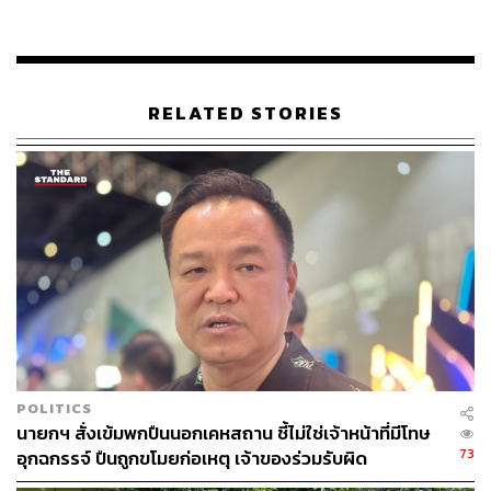
อย่างไรก็ตาม ตนจะนำเรื่องนี้ไปตรวจสอบอย่างละเอียด หาก
พบว่าความล่าช้าเกิดจากความผิดของผู้รับเหมา ทางผู้รับ
เหมาจะต้องถูกดำเนินการปรับเป็นรายวันตามสัญญาโดยไม่มี
ข้อยกเว้น แต่หากความล่าช้าเกิดจากปัจจัยภายนอก เช่น
RELATED STORIES
ปัญหาการเชื่อมต่อระบบไฟจากหน่วยงานอื่น หรือเหตุสุดวิสัย
ก็ต้องพิจารณาตามข้อเท็จจริง ซึ่งคณะกรรมการตรวจรับและ
วิศวกรจะต้องตรวจสอบความพร้อมให้เรียบร้อยก่อนส่งมอบ
งาน
เมื่อสอบถามย้ำว่า ปัญหาการนำระบบไฟฟ้าเข้าสู่อาคารเป็น
ความผิดของใคร พล.ต.อ.กรไชย ได้ตั้งคำถามกลับว่าโควิด
ภัยพิบัติ สึนามิ ใครผิด? พร้อมระบุว่าขอให้เข้าใจถึงปัจจัยที่มี
ข้อยกเว้น และยืนยันว่าหากพบความผิดพลาดจากฝั่งใด ก็ต้อง
ดำเนินการปรับและตั้งคณะกรรมการตรวจสอบตามระเบียบ
POLITICS
นอกจากนี้ เมื่อผู้สื่อข่าวสอบถามถึงกรณีที่ปรากฏชื่อบริษัท
นายกฯ สั่งเข้มพกปืนนอกเคหสถาน ชี้ไม่ใช่เจ้าหน้าที่มีโทษ
ไชน่า เรลเวย์เป็นหนึ่งในกิจการร่วมค้าที่รับเหมาก่อสร้าง
73
อุกฉกรรจ์ ปืนถูกขโมยก่อเหตุ เจ้าของร่วมรับผิด
รอง ผบ.ตร. ยอมรับว่ารู้สึกตกใจเช่นกันที่ปรากฏชื่อบริษัทดัง