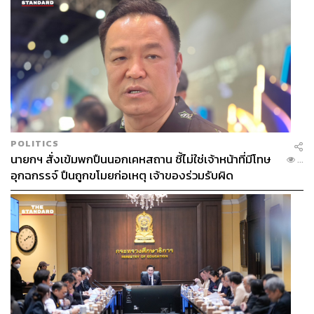
POLITICS
นายกฯ สั่งเข้มพกปืนนอกเคหสถาน ชี้ไม่ใช่เจ้าหน้าที่มีโทษ
...
อุกฉกรรจ์ ปืนถูกขโมยก่อเหตุ เจ้าของร่วมรับผิด