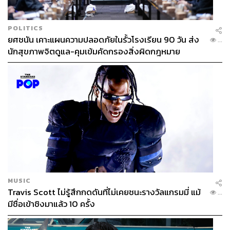
POLITICS
ยศชนัน เคาะแผนความปลอดภัยในรั้วโรงเรียน 90 วัน ส่ง
...
นักสุขภาพจิตดูแล-คุมเข้มคัดกรองสิ่งผิดกฎหมาย
MUSIC
Travis Scott ไม่รู้สึกกดดันที่ไม่เคยชนะรางวัลแกรมมี่ แม้
...
มีชื่อเข้าชิงมาแล้ว 10 ครั้ง