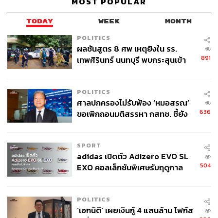
MOST POPULAR
TODAY
WEEK
MONTH
POLITICS
ผลชันสูตร 8 ศพ เหตุยิงใน รร.
891
เทพศิรินทร์ นนทบุรี พบกระสุนเข้า
จุดสำคัญ ‘ศีรษะ-หน้าอก’ ครูถูกยิง
4 นัด จากระยะไกล
POLITICS
ศาลปกครองไม่รับฟ้อง ‘หมอสรณ’
636
ขอเพิกถอนมติสรรหา กสทช. ชี้ยัง
ไม่ใช่ผู้เดือดร้อนเสียหาย
SPORT
adidas เปิดตัว Adizero EVO SL
504
EXO คอลเล็กชันพิเศษรับฤดูกาล
College Football
POLITICS
‘เอกนิติ’ เผยเงินกู้ 4 แสนล้าน โฟกัส