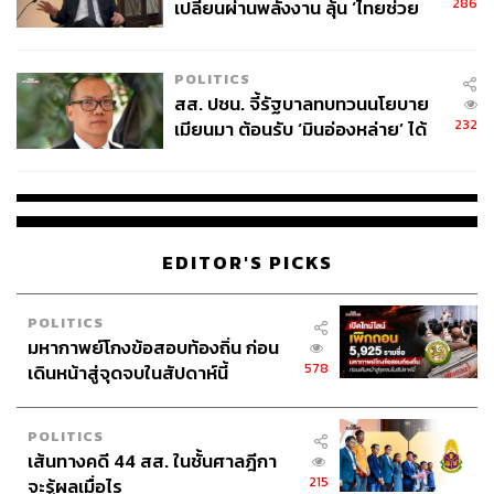
286
เปลี่ยนผ่านพลังงาน ลุ้น ‘ไทยช่วย
ไทยพลัส’ เฟส 2 รอประเมินความ
เหมาะสม
POLITICS
สส. ปชน. จี้รัฐบาลทบทวนนโยบาย
232
เมียนมา ต้อนรับ ‘มินอ่องหล่าย’ ได้
แค่สัญญาว่างเปล่า
EDITOR'S PICKS
POLITICS
มหากาพย์โกงข้อสอบท้องถิ่น ก่อน
578
เดินหน้าสู่จุดจบในสัปดาห์นี้
POLITICS
เส้นทางคดี 44 สส. ในชั้นศาลฎีกา
215
จะรู้ผลเมื่อไร