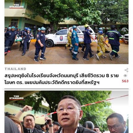
กล่าว แต่ตนไม่ทราบรายละเอียดว่าบริษัทแห่งนี้มีโครงการ
อื่นกับทางสำนักงานตำรวจแห่งชาติอีกหรือไม่
โดยยืนยันว่าตลอด 2 ปีที่ดำรงตำแหน่ง ตนได้เร่งรัดการส่ง
มอบงานตามกรอบเวลามาโดยตลอด และในฐานะที่ดูแลฝ่าย
บริหารต้องกำกับดูแลทุกโครงการอย่างใกล้ชิดแม้หลาย
โครงการจะเซ็นสัญญาก่อสร้างก่อนตนรับตำแหน่ง
TAGS:
สำนักงานตำรวจแห่งชาติ
สถานีตำรวจ
สุทธิสาร
กรไชย คล้ายคลึง
สถานีตำรวจนครบาล
THAILAND
สรุปเหตุยิงในโรงเรียนจังหวัดนนทบุรี เสียชีวิตรวม 8 ราย
563
โฆษก ตร. เผยปมค้นประวัติคดีกราดยิงที่สหรัฐฯ
123