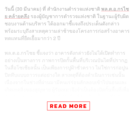
วันนี้ (30 มีนาคม) ที่ สำนักงานตำรวจแห่งชาติ
พล.ต.อ.กรไช
ย คล้ายคลึง
รองผู้บัญชาการตำรวจแห่งชาติ ในฐานะผู้รับผิด
ชอบงานด้านบริหาร ได้ออกมาชี้แจงถึงประเด็นดังกล่าว
พร้อมระบุถึงสาเหตุความล่าช้าของโครงการก่อสร้างอาคาร
ทดแทนที่ยืดเยื้อมากว่า 2 ปี
พล.ต.อ.กรไชย ชี้แจงว่า อาคารดังกล่าวยังไม่ได้เปิดทำการ
อย่างเป็นทางการ ภาพการปิดกั้นพื้นที่บริเวณบันไดที่ปรากฏ
ในสื่อโซเชียลนั้น เป็นเพียงการปูฝ้าชั่วคราว ไม่ใช่การก่อปูน
ปิดทึบแบบถาวรแต่อย่างใด สาเหตุที่ต้องดำเนินการเช่นนั้น
เนื่องจากในช่วงที่ผ่านมามีคนเร่ร่อนลักลอบเข้าไปนอนและ
เกิดเหตุสิ่งของสูญหาย ผู้รับเหมาจึงจำเป็นต้องปิดกั้นพื้นที่เพื่อ
ป้องกันบุคคลภายนอกเข้าไปยังพื้นที่ก่อสร้างชั้นบนที่ยังไม่
แล้วเสร็จ
READ MORE
พร้อมกันนี้ รอง ผบ.ตร. ยังได้ฝากข้อคิดเห็นถึงผู้ที่นำภาพไป
โพสต์ว่า ควรใช้วิจารณญาณและตรวจสอบข้อเท็จจริงให้
รอบด้านก่อนนำไปเผยแพร่เพื่อโจมตีสำนักงานตำรวจแห่ง