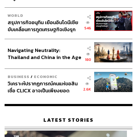
WORLD
สรุปภารกิจอนุทิน เยือนอินโดนีเซีย
546
ขับเคลื่อนการทูตเศรษฐกิจเชิงรุก
ประกาศหุ้นส่วนยุทธศาสตร์ไทย –
อินโดนีเซีย
Navigating Neutrality:
Thailand and China in the Age
180
of a New Global Order
BUSINESS
/
ECONOMIC
วิเคราะห์ปรากฏการณ์คนแห่ขอสิน
2.6K
เชื่อ CLICX อาจเป็นเพียงยอด
ภูเขาน้ำแข็ง ของปัญหาหนี้ครัว
เรือนไทยที่ถูกซุกไว้
LATEST STORIES