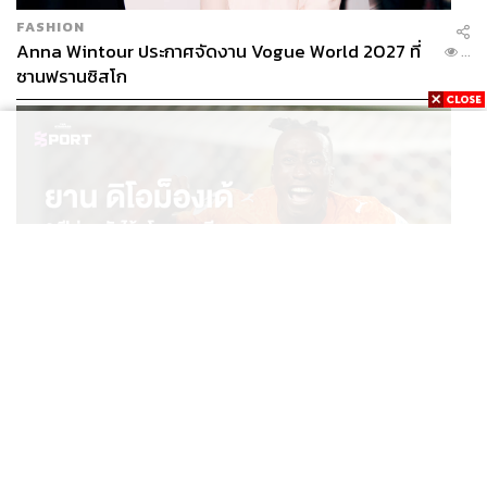
FASHION
Anna Wintour ประกาศจัดงาน Vogue World 2027 ที่
...
ซานฟรานซิสโก
SPORT
ยาน ดิโอม็องเด้ 2 ปีก่อนยังไร้สโมสรอาชีพ สู่นักเตะค่าตัว
...
125 ล้านยูโร กับคำสัญญาถึงน้องสาวผู้ล่วงลับ