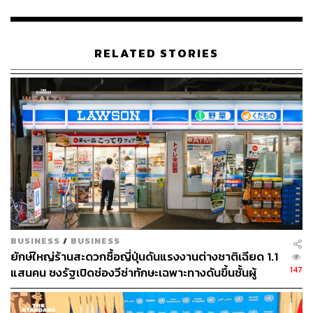
ก่อนที่การประท้วงจะขยายวงกว้างขึ้น เนื่องจากความไม่
พอใจอย่างรุนแรงต่อชนชั้นสูงทางการเมืองของเนปาล รวม
ถึงกระแส #NepoKids ที่โจมตีบรรดาลูกหลานนักการเมือง
RELATED STORIES
และกลุ่มอีลิตที่ใช้ชีวิตหรูหราและสะดวกสบาย สวนทางกับ
ประชากรส่วนใหญ่ในประเทศ ซึ่งสะท้อนความเหลื่อมล้ำทาง
สังคมในเนปาลได้อย่างชัดเจน รวมถึงต่อต้านคอร์รัปชันและ
ความไม่มีประสิทธิภาพของรัฐบาลในการแก้ไขปัญหา
เศรษฐกิจและการว่างงาน
สุศีลาได้รับการยกย่องอย่างกว้างขวางว่า เป็นผู้มีภาพลักษณ์
ที่ขาวสะอาด ได้รับการสนับสนุนจากผู้นำนักศึกษาจากกลุ่ม
Gen Z ให้เป็นผู้นำรัฐบาลเนปาลชั่วคราว โดยบรรดาผู้
สนับสนุน Gen Z ต่างแสดงความยินดีและมองว่า นี่เป็นก้าว
ต่อไปในทิศทางของ ‘การเมืองใหม่’ ที่พวกเขาต้องการให้
ประเทศนี้เดินหน้าไป
BUSINESS
/
BUSINESS
ยักษ์ใหญ่ร้านสะดวกซื้อญี่ปุ่นดันแรงงานต่างชาติเฉียด 1.1
147
โดยคาดว่าสุศีลาจะจัดตั้งรัฐบาลเนปาลชุดใหม่ภายในไม่กี่วัน
แสนคน ชงรัฐเปิดช่องวีซ่าทักษะเฉพาะทางดันขึ้นชั้นผู้
จัดการ
นี้ และอาจมีการจัดการเลือกตั้งทั่วไปขึ้นในวันที่ 5 มีนาคม
2026 เพื่อเปลี่ยนผ่านอำนาจทางการเมืองและคืนอำนาจให้