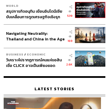
WORLD
สรุปภารกิจอนุทิน เยือนอินโดนีเซีย
539
ขับเคลื่อนการทูตเศรษฐกิจเชิงรุก
ประกาศหุ้นส่วนยุทธศาสตร์ไทย –
อินโดนีเซีย
Navigating Neutrality:
Thailand and China in the Age
169
of a New Global Order
BUSINESS
/
ECONOMIC
วิเคราะห์ปรากฏการณ์คนแห่ขอสิน
2.6K
เชื่อ CLICX อาจเป็นเพียงยอด
ภูเขาน้ำแข็ง ของปัญหาหนี้ครัว
เรือนไทยที่ถูกซุกไว้
LATEST STORIES