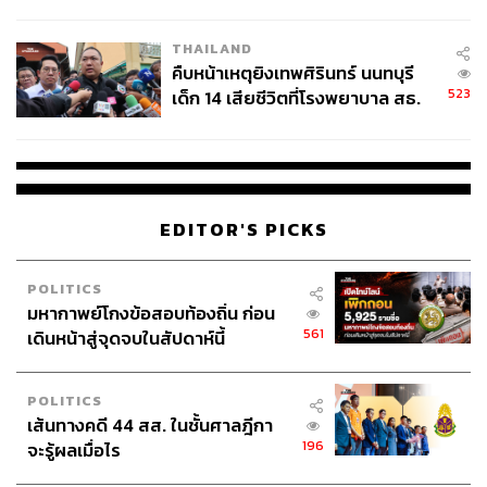
สอบปมขโมยปืนปู่ก่อเหตุ
THAILAND
คืบหน้าเหตุยิงเทพศิรินทร์ นนทบุรี
523
เด็ก 14 เสียชีวิตที่โรงพยาบาล สธ.
ยืนยันครูเสียชีวิต 5 ราย เจ็บ 22
ราย
EDITOR'S PICKS
POLITICS
มหากาพย์โกงข้อสอบท้องถิ่น ก่อน
561
เดินหน้าสู่จุดจบในสัปดาห์นี้
POLITICS
เส้นทางคดี 44 สส. ในชั้นศาลฎีกา
196
จะรู้ผลเมื่อไร