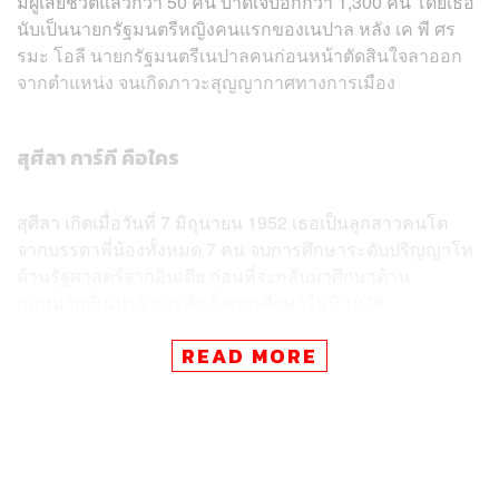
มีผู้เสียชีวิตแล้วกว่า 50 คน บาดเจ็บอีกกว่า 1,300 คน โดยเธอ
นับเป็นนายกรัฐมนตรีหญิงคนแรกของเนปาล หลัง เค พี ศร
รมะ โอลี นายกรัฐมนตรีเนปาลคนก่อนหน้าตัดสินใจลาออก
จากตำแหน่ง จนเกิดภาวะสุญญากาศทางการเมือง
สุศีลา การ์กี คือใคร
สุศีลา เกิดเมื่อวันที่ 7 มิถุนายน 1952 เธอเป็นลูกสาวคนโต
จากบรรดาพี่น้องทั้งหมด 7 คน จบการศึกษาระดับปริญญาโท
ด้านรัฐศาสตร์จากอินเดีย ก่อนที่จะกลับมาศึกษาด้าน
กฎหมายที่เนปาล และสำเร็จการศึกษาในปี 1978
READ MORE
เธอเคยเข้าร่วมชุมนุมประท้วงในช่วง ‘การปฏิวัติเนปาล’
(Nepalese Revolution) ในปี 1990 เพื่อต่อต้านระบบการ
ปกครองแบบ ‘พรรคการเมืองเดียว’ (Panchayat system) และ
นำไปสู่การเปลี่ยนแปลงการปกครองจากระบอบ
สมบูรณาญาสิทธิราชย์ (Absolute Monarchy) ไปสู่การ
ปกครองด้วยระบอบประชาธิปไตย อันมีพระมหากษัตริย์ทรง