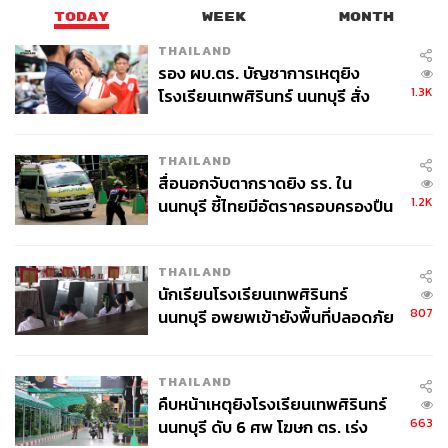
TODAY
WEEK
MONTH
THAILAND
รอง ผบ.ตร. บัญชาการเหตุยิง
1.3K
โรงเรียนเทพศิรินทร์ นนทบุรี สั่ง
ค้นหา 2 รอบยืนยันไร้คนติดค้าง พบ
ศพปู่-ย่าที่บ้านพักผู้ก่อเหตุ
THAILAND
สื่อนอกจับตากราดยิง รร. ใน
1.2K
นนทบุรี ชี้ไทยมีอัตราครอบครองปืน
สูงในระดับต้นของภูมิภาค
THAILAND
นักเรียนโรงเรียนเทพศิรินทร์
807
นนทบุรี อพยพเข้ายังพื้นที่ปลอดภัย
ชั่วคราว หลังเหตุใช้อาวุธปืนภายใน
โรงเรียนคลี่คลาย
THAILAND
คืบหน้าเหตุยิงโรงเรียนเทพศิรินทร์
663
นนทบุรี ดับ 6 ศพ โฆษก ตร. เร่ง