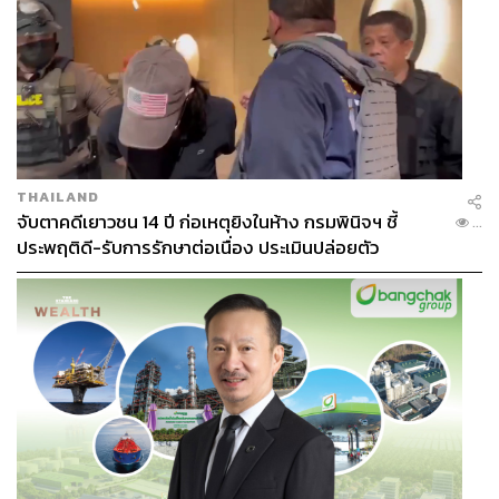
THAILAND
จับตาคดีเยาวชน 14 ปี ก่อเหตุยิงในห้าง กรมพินิจฯ ชี้
...
ประพฤติดี-รับการรักษาต่อเนื่อง ประเมินปล่อยตัว