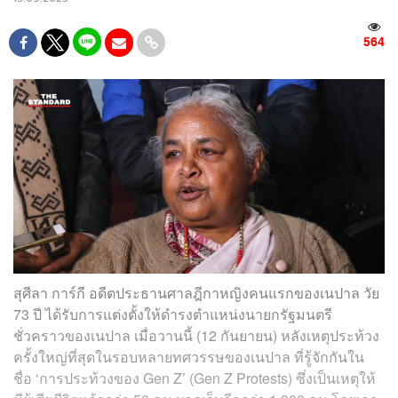
564
สุศีลา การ์กี อดีตประธานศาลฎีกาหญิงคนแรกของเนปาล วัย
73 ปี ได้รับการแต่งตั้งให้ดำรงตำแหน่งนายกรัฐมนตรี
ชั่วคราวของเนปาล เมื่อวานนี้ (12 กันยายน) หลังเหตุประท้วง
ครั้งใหญ่ที่สุดในรอบหลายทศวรรษของเนปาล ที่รู้จักกันใน
ชื่อ ‘การประท้วงของ Gen Z’ (Gen Z Protests) ซึ่งเป็นเหตุให้