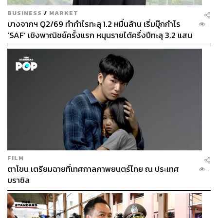
BUSINESS
/
MARKET
บางจากฯ Q2/69 ทำกำไรทะลุ 1.2 หมื่นล้าน เริ่มบุ๊กกำไร
...
‘SAF’ เชิงพาณิชย์ครั้งแรก หนุนรายได้ครึ่งปีทะลุ 3.2 แสน
ล้าน
FILM
ตาโขน เตรียมฉายที่เทศกาลภาพยนตร์ไทย ณ ประเทศ
...
บราซิล