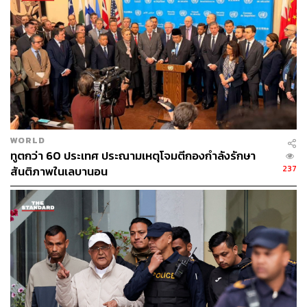
กับประชาชน
ภาพ: Reuters
อ้างอิง:
https://www.bbc.com/news/articles/c179qne0zw0o
https://www.reuters.com/world/asia-pacific/former-chi
ef-justice-karki-named-nepals-first-female-pm-after-vi
olent-unrest-2025-09-12/
https://www.aljazeera.com/news/2025/9/12/nepal-pro
WORLD
ทูตกว่า 60 ประเทศ ประณามเหตุโจมตีกองกำลังรักษา
test-death-toll-reaches-51-as-12500-prisoners-remai
237
สันติภาพในเลบานอน
n-on-the-run
TAGS:
Nepal
Sushila Karki