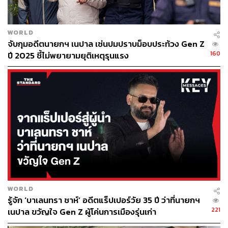
WORLD
564
จับกุมอดีตนายกฯ เนปาล เซ่นปมปราบม็อบประท้วง Gen Z
160
ปี 2025 ชี้ไม่พยายามยุติเหตุรุนแรง
ABOUT THE AUTHOR
ณรงค์กร มโนจันทร์เพ็ญ
Content Creator กองบรรณาธิการข่าว THE
STANDARD
WORLD
รู้จัก ‘บาเลนทรา ชาห์’ อดีตแร็ปเปอร์วัย 35 ปี ว่าที่นายกฯ
221
เนปาล ขวัญใจ Gen Z ผู้โค่นการเมืองรุ่นเก่า