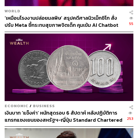
ลอยด์ เมื่อปีที่แล้ว
อีกประเด็นน่าสนใจที่สื่อพูดถึงคือ แม้ทรัมป์เป็นผู้
WORLD
ปราศรัยปลุกปั่นให้ผู้สนับสนุนของเขาเดินขบวนไป
‘เหมือนโรงงานปล่อยมลพิษ’ สรุปคดีศาลนิวเม็กซิโก สั่ง
อาคาร Capitol แต่ทำเนียบขาวแถลงการณ์ว่า เป็น
55
ปรับ Meta ชี้กระทบสุขภาพจิตเด็ก คุมเข้ม AI Chatbot
ประธานาธิบดีทรัมป์เองที่สั่งให้กองกำลังพิทักษ์มาตุภูมิ
หรือ National Guard รวมถึงหน่วยรักษาความปลอดภัย
อื่นๆ เข้าไปควบคุมสถานการณ์ในกรุงวอชิงตัน ดี.ซี. ซึ่ง
ไม่บ่อยนักที่กองกำลังพิทักษ์มาตุภูมิได้รับมอบหมาย
หน้าที่ให้อารักษาอาคารของรัฐบาลกลาง
ระหว่างการเคลียร์พื้นที่ภายในและภายนอกอาคาร
Capitol เจ้าหน้าที่ได้ตรวจพบวัตถุที่อาจเป็นระเบิดไปป์
บอมบ์ในหลายจุด บางจุดเป็นระเบิดปลอม แต่มีอย่าง
น้อย 2 จุดที่เป็นของจริง ซึ่งเจ้าหน้าที่ได้ดำเนินการปลด
ชนวนระเบิดอย่างปลอดภัยแล้ว ขณะเดียวกันตำรวจพบ
ยานยนต์คันหนึ่งใกล้กับจุดวางระเบิด และจับกุมผู้ต้อง
ECONOMIC
/
BUSINESS
เงินบาท ‘แข็งค่า’ หนักสุดรอบ 6 สัปดาห์ หลังปฏิบัติการ
สงสัยพร้อมอาวุธปืนไรเฟิล และระเบิดเพลิงมากถึง 10
253
แทรกแซงเยนของสหรัฐฯ-ญี่ปุ่น Standard Chartered
ลูก
เปิดเป้าสิ้นปีนี้จ่อแข็งต่อแตะ 32.50 บาทต่อดอลลาร์
เมื่อสถานการณ์เริ่มสงบลง นายกเทศมนตรีกรุง
วอชิงตัน ดี.ซี. ได้ประกาศเคอร์ฟิวตั้งแต่เวลา 18.00 น.