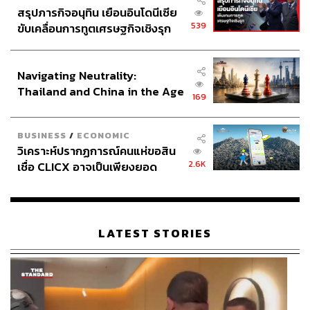
ประธานาธิบดีของสหรัฐฯ อย่างเป็นทางการ หลังสภาค
สรุปภารกิจอนุทิน เยือนอินโดนีเซีย
องเกรสลงมติรับรองผลการโหวตของคณะผู้เลือกตั้ง
539
ขับเคลื่อนการทูตเศรษฐกิจเชิงรุก
ครบทุกรัฐ จนทำให้ไบเดนได้คะแนน Electoral Vote ถึง
ประกาศหุ้นส่วนยุทธศาสตร์ไทย –
306 คะแนน ขณะที่ทรัมป์ได้จำนวน 232 คะแนน โดย
อินโดนีเซีย
หลังจากนี้ไบเดนจะเข้าพิธีสาบานตนเพื่อรับตำแหน่ง
Navigating Neutrality:
ประธานาธิบดีคนต่อไปอย่างเป็นทางการในวันที่ 20
Thailand and China in the Age
169
มกราคม
of a New Global Order
BUSINESS
/
ECONOMIC
ทรัมป์ถูกล็อกบัญชีเฟซบุ๊กและทวิตเตอร์
วิเคราะห์ปรากฏการณ์คนแห่ขอสิน
แพลตฟอร์มโซเชียลยอดนิยมของโลกทั้งเฟซบุ๊กและทวิ
2.6K
เชื่อ CLICX อาจเป็นเพียงยอด
ตเตอร์ ได้ปิดการใช้งานบัญชีของทรัมป์เป็นการ
ภูเขาน้ำแข็ง ของปัญหาหนี้ครัว
ชั่วคราว โดยทวิตเตอร์ได้ปิดการใช้งานเป็นเวลา 12
เรือนไทยที่ถูกซุกไว้
ชั่วโมง หลังพบว่าละเมิดข้อบังคับการใช้งานของทวิต
เตอร์ พร้อมเตือนว่าอาจระงับบัญชีของเขาเป็นการ
LATEST STORIES
ถาวร ซึ่งถือเป็นครั้งแรกที่ทวิตเตอร์ออกคำเตือน
ลักษณะนี้กับผู้นำมหาอำนาจโลกแบบทรัมป์
ขณะที่เฟซบุ๊กและอินสตาแกรมได้บล็อกบัญชีของ
ทรัมป์ไม่ให้โพสต์อะไรได้เป็นเวลา 24 ชั่วโมง หลังได้