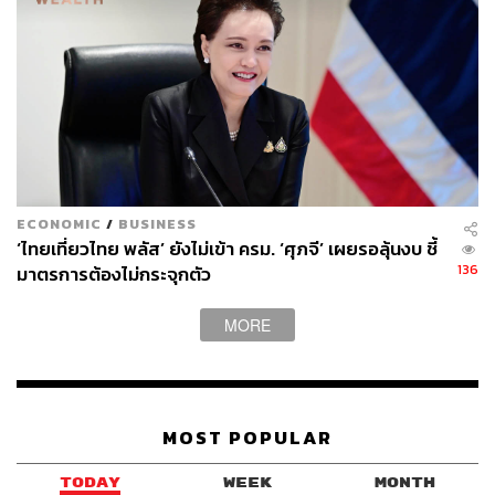
ของวันที่ 6 มกราคม ตามเวลาท้องถิ่น ไปจนถึง 06.00
น. ช่วงเช้าของวันต่อมา
ทางการสหรัฐฯ เปิดเผยว่า มีการจับกุมผู้ก่อเหตุจลาจล
แล้วอย่างน้อย 52 คน ในจำนวนนี้ 47 คนเป็นผู้ฝ่าฝืน
ประกาศเคอร์ฟิว ส่วนตลอดคืนที่ผ่านมามีตำรวจประจำ
จุดและลาดตระเวนทั่วกรุงวอชิงตัน ดี.ซี.
เกิดอะไรขึ้นต่อหลังเหตุจลาจล
ECONOMIC
/
BUSINESS
เวลา 20.00 น. ของคืนวันที่ 6 มกราคม เมื่อสถานการณ์
‘ไทยเที่ยวไทย พลัส’ ยังไม่เข้า ครม. ‘ศุภจี’ เผยรอลุ้นงบ ชี้
คลี่คลาย สมาชิกสภาคองเกรสได้เดินทางกลับเข้าไปใน
136
มาตรการต้องไม่กระจุกตัว
อาคาร Capitol และสานต่อกระบวนการนับคะแนน
คณะผู้เลือกตั้ง โดยรองประธานาธิบดีไมค์ เพนซ์ ที่ไม่
MORE
ได้ออกไปจากตัวอาคารเลย เป็นผู้นำเหล่าวุฒิสมาชิก
กลับเข้าที่ประชุม โดยกล่าวว่า “เรากลับไปทำงานของ
เรากันเถอะ”
การจลาจลที่เกิดขึ้นมีผลต่อท่าทีของสมาชิกพรรครีพับลิ
MOST POPULAR
กันหลายคน ที่เดิมตั้งใจจะต่อต้านผลโหวตของหลายรัฐ
ที่ไบเดนคว้าชัยชนะมาได้ โดย CNN รายงานว่า ช่วงที่
TODAY
WEEK
MONTH