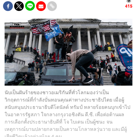
415
นับเป็นฝันร้ายของชาวอเมริกันที่ทั่วโลกมองว่าเป็น
วิกฤตการณ์ที่กำลังบั่นทอนคุณค่าทางประชาธิปไตย เมื่อผู้
สนับสนุนประธานาธิบดีโดนัลด์ ทรัมป์ หลายร้อยคนบุกเข้าไป
ในอาคารรัฐสภา ใจกลางกรุงวอชิงตัน ดี.ซี. เพื่อต่อต้านผล
การเลือกตั้งประธานาธิบดีที่ โจ ไบเดน เป็นผู้ชนะ จน
เหตุการณ์บานปลายกลายเป็นความโกลาหลวุ่นวาย และมีผู้
เสียชีวิตแล้วอย่างน้อย 4 คน