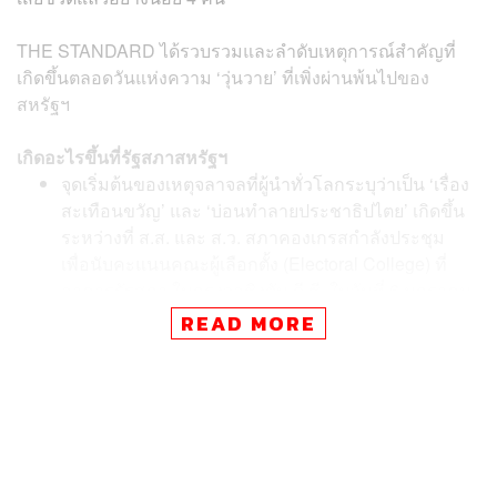
THE STANDARD ได้รวบรวมและลำดับเหตุการณ์สำคัญที่
เกิดขึ้นตลอดวันแห่งความ ‘วุ่นวาย’ ที่เพิ่งผ่านพ้นไปของ
สหรัฐฯ
เกิดอะไรขึ้นที่รัฐสภาสหรัฐฯ
จุดเริ่มต้นของเหตุจลาจลที่ผู้นำทั่วโลกระบุว่าเป็น ‘เรื่อง
สะเทือนขวัญ’ และ ‘บ่อนทำลายประชาธิปไตย’ เกิดขึ้น
ระหว่างที่ ส.ส. และ ส.ว. สภาคองเกรสกำลังประชุม
เพื่อนับคะแนนคณะผู้เลือกตั้ง (Electoral College) ที่
อาคารรัฐสภา ในกรุงวอชิงตัน ดี.ซี. ในวันที่ 6 มกราคม
ตามเวลาท้องถิ่น ซึ่งเป็นกระบวนการตามกฎหมายเพื่อ
READ MORE
รับรองและประกาศให้ โจ ไบเดน เป็นประธานาธิบดีคน
ใหม่ของสหรัฐฯ อย่างเป็นทางการ
คู่ขนานไปกับการประชุมสภา ประธานาธิบดีโดนัลด์
ทรัมป์ ซึ่งที่ผ่านมาไม่ยอมรับผลการเลือกตั้ง ได้ขึ้น
ปราศรัยต่อกลุ่มผู้สนับสนุนที่มารวมตัวใกล้กับทำเนียบ
ขาว โดยถ้อยแถลงตอนหนึ่ง ทรัมป์กล่าวว่า “ถึงเวลา