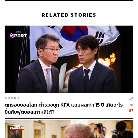
ป์ไม่ให้เข้าไปในอาคารได้ ซึ่งผู้ก่อจลาจลเข้าไปได้ถึง
ห้องประชุมวุฒิสภา และประจันหน้ากับเจ้าหน้าที่ที่ต้อง
RELATED STORIES
ใช้ปืนขู่เพื่อไม่ให้บุกเข้าไปในที่ประชุมสภาผู้แทน
ราษฎร
ตำรวจใช้เวลากว่า 4 ชั่วโมงเพื่อควบคุมสถานการณ์
แต่ช่วงหนึ่งเจ้าหน้าที่ตัดสินใจใช้ปืนยิงใส่ผู้ก่อจลาจล
บริเวณด้านหน้าอาคาร Capitol ส่งผลให้มีผู้เสียชีวิต
อย่างน้อย 4 คน ในจำนวนนี้เป็นผู้หญิง 1 คน ภายหลัง
พบว่าผู้หญิงคนนี้เป็น ‘ทหารผ่านศึก’
ผู้บัญชาการตำรวจกรุงวอชิงตัน ดี.ซี. ชี้แจงว่า “นี่เป็น
โศกนาฏกรรม และเราขอแสดงความเสียใจต่อการสูญ
เสียนี้” ขณะที่มีเจ้าหน้าที่หลายคนได้รับบาดเจ็บจากการ
ปะทะกับผู้ก่อจลาจล
SPORT
ส่วนปฏิบัติการยึดคืนอาคาร U.S. Capitol นั้น ทางการ
ตกรอบบอลโลก ตำรวจบุก KFA แฉแผลเก่า 15 ปี เกิดอะไร
ได้ระดมกำลังเจ้าหน้าที่หลายร้อยนายตระเวนเคลียร์
67
ขึ้นกับฟุตบอลเกาหลีใต้?
กลุ่มผู้ประท้วงภายในตัวอาคาร ส่วนด้านนอก ตำรวจ
ใช้ระเบิดควันและแก๊สน้ำตาเพื่อสลายการชุมนุมใน
แต่ละด้านของอาคาร ท้ายสุด ตำรวจตั้งแถวยาวกันผู้
ประท้วงให้ถอยออกไปจากบริเวณอาคารรัฐสภาได้