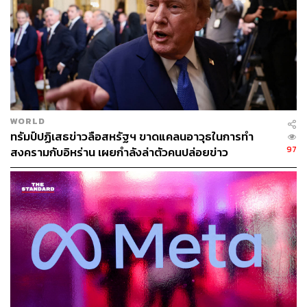
สำเร็จ
ห้องทำงานของ แนนซี เพโลซี ประธานสภาผู้แทน
ราษฎรได้รับความเสียหาย โดยก่อนหน้านี้มีภาพของผู้
ประท้วงรายหนึ่งที่เข้าไปในนั่งในห้องทำงานของเธอ
และมีการเขียนข้อความฝากไว้ว่า “เราจะไม่ล่าถอย”
นอกจากห้องทำงานของเพโลซีแล้ว สำนักงานของ ส.ว.
และห้องประชุมก็ถูกรื้อค้นด้วยเช่นกัน
WORLD
สมาคมประวัติศาสตร์อาคาร U.S. Capitol Historical
ทรัมป์ปฏิเสธข่าวลือสหรัฐฯ ขาดแคลนอาวุธในการทำ
Society ระบุว่า การจลาจลนี้ถือเป็นครั้งแรกใน
97
สงครามกับอิหร่าน เผยกำลังล่าตัวคนปล่อยข่าว
ประวัติศาสตร์ที่เกิดการบุกเข้าไปในอาคารรัฐสภา นับ
แต่กองทัพอังกฤษบุกโจมตีกรุงวอชิงตัน ดี.ซี. และเผา
อาคาร Capitol ในช่วงสงครามเดือนสิงหาคม 1814
CNN ตั้งข้อสังเกตว่า ตำรวจที่เข้าควบคุมฝูงชนมี
จำนวนน้อยกว่ากำลังตำรวจที่เข้ารับมือเหตุชุมนุม
Black Lives Matter หรือการประท้วงเรียกร้องความเท่า
เทียมของคนผิวดำ ที่ปะทุขึ้นทั่วสหรัฐฯ อันมีชนวนมา
จากเหตุการณ์ที่ตำรวจเมืองมินนีแอโปลิส รัฐมินนิโซตา
ใช้กำลังเข้าจับกุมจนนำไปสู่การเสียชีวิตของ จอร์จ ฟ