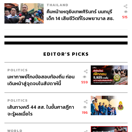
โหวตคัดค้านเช่นกัน
THAILAND
คืบหน้าเหตุยิงเทพศิรินทร์ นนทบุรี
นอกจากรัฐแอริโซนาและเพนซิลเวเนียแล้ว รีพับลิกันยัง
515
เด็ก 14 เสียชีวิตที่โรงพยาบาล สธ.
พยายามคัดค้านผลการเลือกตั้งในจอร์เจีย เนวาดา และ
ยืนยันครูเสียชีวิต 5 ราย เจ็บ 22
มิชิแกนด้วย แต่ไม่เป็นผล
ราย
ทรัมป์ถูกกดดันอย่างหนัก จนต้องออกมาร้องขอให้ผู้
สนับสนุนกลับบ้าน แต่เสริมว่า “ผมเข้าใจความเจ็บปวด
ของคุณ พวกคุณเจ็บปวด เราถูกปล้นการเลือกตั้งไป ทั้ง
EDITOR'S PICKS
ที่มันเป็นชัยชนะของพวกเรา และทุกคนก็รู้ดี แต่ตอนนี้
พวกคุณกลับบ้านเถอะ เราจำเป็นต้องมีสันติภาพ”
แต่ผ่านไปไม่นาน ทรัมป์ออกมาชื่นชมการก่อเหตุครั้งนี้
POLITICS
ว่า “นี่คือสิ่งที่เกิดขึ้นเมื่อชัยชนะอย่างถล่มทลายในการ
มหากาพย์โกงข้อสอบท้องถิ่น ก่อน
เลือกตั้ง ถูกช่วงชิงไปจากเหล่าผู้รักชาติที่ถูกปฏิบัติอย่าง
559
เดินหน้าสู่จุดจบในสัปดาห์นี้
ไม่เหมาะสมมายาวนาน ตอนนี้กลับบ้านด้วยความรัก
และสันติภาพ แต่ขอให้จำวันนี้ไปตลอดกาล”
POLITICS
เส้นทางคดี 44 สส. ในชั้นศาลฎีกา
196
สภาคองเกรสรับรองชัยชนะของไบเดน
จะรู้ผลเมื่อไร
เวลา 15.50 น. วันนี้ (7 มกราคม) ตามเวลาไทย โจ ไบ
เดน ได้รับการรับรองให้เป็นผู้ชนะการเลือกตั้ง
WORLD