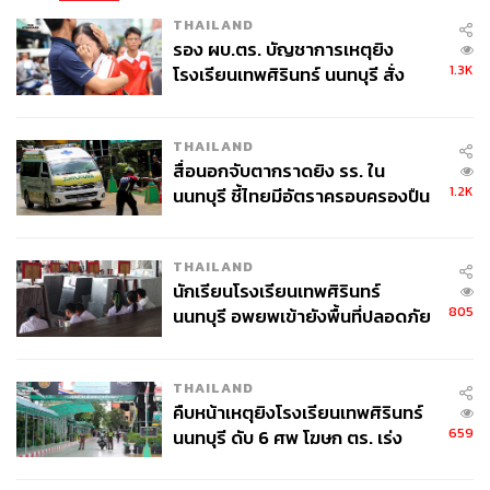
อาคาร Capitol อยู่ในสภาวะล็อกดาวน์ สมาชิก
THAILAND
คองเกรสพรรครีพับลิกันจับกลุ่มปรึกษาหารือกัน
รอง ผบ.ตร. บัญชาการเหตุยิง
ระหว่างการประชุมที่เริ่มขึ้นใหม่ วุฒิสมาชิกพรรครีพับ
1.3K
โรงเรียนเทพศิรินทร์ นนทบุรี สั่ง
ลิกัน 3 คนได้ลุกขึ้นอภิปรายคัดค้านผลการเลือกตั้ง
ค้นหา 2 รอบยืนยันไร้คนติดค้าง พบ
ประธานาธิบดี แต่เป็นประธานวุฒิสภา ไมค์ เพนซ์ ที่ตี
ศพปู่-ย่าที่บ้านพักผู้ก่อเหตุ
ตกการคัดค้านของทั้งสามไป ซึ่งเรียกเสียงปรบมือดัง
THAILAND
ก้องภายในที่ประชุม
สื่อนอกจับตากราดยิง รร. ใน
แต่ ส.ส. และ ส.ว. ของรีพับลิกันบางส่วนยังคงเดินหน้า
1.2K
นนทบุรี ชี้ไทยมีอัตราครอบครองปืน
ยื่นญัตติขอคัดค้านผลการลงคะแนนของคณะผู้เลือกตั้ง
สูงในระดับต้นของภูมิภาค
จากรัฐแอริโซนาและเพนซิลเวเนียต่อไป ส่งผลให้สภาผู้
THAILAND
แทนราษฎรและวุฒิสภาต้องเปิดการอภิปรายนอกรอบ
นักเรียนโรงเรียนเทพศิรินทร์
เพื่อลงมติต่อญัตติดังกล่าว
805
นนทบุรี อพยพเข้ายังพื้นที่ปลอดภัย
แต่แล้วทั้งสองสภาต่างโหวตคัดค้านญัตติของรีพับลิกัน
ชั่วคราว หลังเหตุใช้อาวุธปืนภายใน
เริ่มจาก ส.ว. โหวตคว่ำญัตติที่ปฏิเสธชัยชนะของไบเดน
โรงเรียนคลี่คลาย
ในรัฐแอริโซนาที่ 93 ต่อ 6 คะแนน ตามด้วย ส.ส. โหวต
THAILAND
คว่ำด้วยคะแนน 303 ต่อ 121 เสียง
คืบหน้าเหตุยิงโรงเรียนเทพศิรินทร์
ขณะที่ญัตติขอไม่รับรองชัยชนะของไบเดนในรัฐเพน
659
นนทบุรี ดับ 6 ศพ โฆษก ตร. เร่ง
ซิลเวเนีย ถูกปัดตกอีกเช่นกันโดยวุฒิสภา ด้วยคะแนน
สอบปมขโมยปืนปู่ก่อเหตุ
เสียง 92 ต่อ 7 คะแนน ตามด้วยสภาผู้แทนราษฎรที่