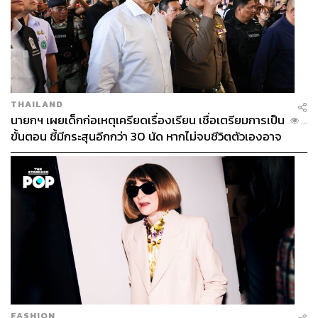
หลังสภาคองเกรสรับรองชัยชนะของไบเดนอย่างเป็น
ทางการแล้ว ทรัมป์ออกแถลงการณ์ให้คำมั่นว่าจะถ่าย
โอนอำนาจอย่างเป็นระเบียบเรียบร้อยในวันที่ 20
มกราคม แม้ว่าเขาจะไม่เห็นด้วยกับผลการเลือกตั้ง
ก็ตาม
ทรัมป์ระบุว่า “ผมพูดเสมอว่าเราจะเดินหน้าต่อสู้ต่อไป
THAILAND
เพื่อให้แน่ใจว่าจะมีการนับคะแนนโหวตที่ชอบด้วย
นายกฯ เผยเด็กก่อเหตุเครียดเรื่องเรียน เชื่อเตรียมการเป็น
...
กฎหมายเท่านั้น แม้ว่าสิ่งที่เกิดขึ้นจะแสดงถึงการสิ้นสุด
ขั้นตอน ชี้มีกระสุนอีกกว่า 30 นัด หากไม่จบชีวิตตัวเองอาจ
วาระการดำรงตำแหน่งประธานาธิบดีสมัยแรกที่ยิ่ง
สูญเสียเพิ่ม
ใหญ่ที่สุดในประวัติศาสตร์ แต่นั่นเป็นเพียงการเริ่มต้น
ของการต่อสู้เพื่อทำให้อเมริกากลับมายิ่งใหญ่อีกครั้ง
เท่านั้น”
พิสูจน์อักษร: พรนภัส ชำนาญค้า
อ้างอิง:
https://www.bbc.com/news/av/world-us-canada-5556
9495
https://edition.cnn.com/2021/01/06/politics/us-capitol-
FASHION