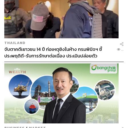
ลบวิดีโอที่ทรัมป์โพสต์ส่งข้อความถึงเหล่าผู้สนับสนุนที่
เข้าร่วมการจลาจลที่ Capitol
ท่าทีนักการเมืองสหรัฐฯ และปฏิกิริยาผู้นำทั่วโลก
โจ ไบเดน ว่าที่ประธานาธิบดีคนที่ 46 ของสหรัฐฯ พูด
ถึงเหตุจลาจลที่ก่อโดยผู้สนับสนุนทรัมป์ว่า “วันนี้เป็น
THAILAND
เครื่องเตือนความจำที่เจ็บปวด” และย้ำว่า
จับตาคดีเยาวชน 14 ปี ก่อเหตุยิงในห้าง กรมพินิจฯ ชี้
...
“ประชาธิปไตยต้องอาศัยผู้นำที่เจตนาดี ผู้ที่กล้ายืนหยัด
ประพฤติดี-รับการรักษาต่อเนื่อง ประเมินปล่อยตัว
เพื่อสาธารณประโยชน์ ไม่ใช่เพื่ออำนาจและความ
ต้องการของตัวเอง”
ขณะที่ บารัก โอบามา อดีตประธานาธิบดีกล่าวว่า
“ประวัติศาสตร์จะจดจำความรุนแรงที่ Capitol ในวันนี้
ซึ่งยุยงโดยประธานาธิบดีที่โกหกแบบไร้เหตุผลอย่างต่อ
เนื่องเกี่ยวกับผลการเลือกตั้งที่ชอบด้วยกฎหมาย ซึ่งเป็น
ช่วงเวลาแห่งความเสื่อมเสียและความอัปยศของ
ประเทศชาติ”
นายกรัฐมนตรีจัสติน ทรูโด ของแคนาดา ทวีตข้อความ
ว่า ชาวแคนาดารู้สึกกังวลใจและเศร้าใจมากต่อการ
โจมตีที่พุ่งเป้าไปยังประชาธิปไตยของสหรัฐฯ และย้ำ
BUSINESS
/
MARKET