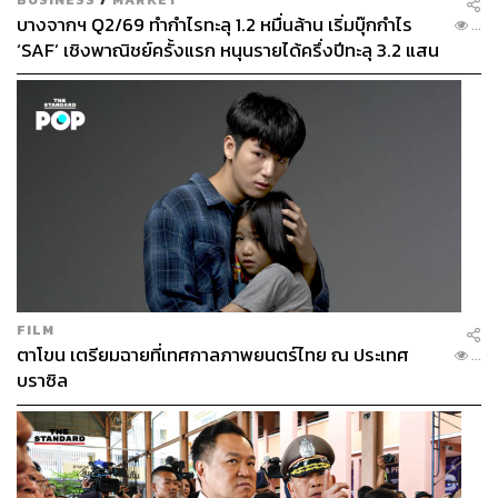
บางจากฯ Q2/69 ทำกำไรทะลุ 1.2 หมื่นล้าน เริ่มบุ๊กกำไร
ว่าการใช้ความรุนแรงไม่มีวันที่จะลบล้างเจตนารมณ์
...
‘SAF’ เชิงพาณิชย์ครั้งแรก หนุนรายได้ครึ่งปีทะลุ 3.2 แสน
ของประชาชนได้
ล้าน
นายกรัฐมนตรีสกอตต์ มอร์ริสัน ของออสเตรเลีย
ประณามว่า สิ่งที่เกิดขึ้นเป็นภาพความรุนแรงที่ “น่า
กังวลใจอย่างมาก”
นายกรัฐมนตรีจาซินดา อาร์เดิร์น ของนิวซีแลนด์ ทวีต
ข้อความว่า สิ่งที่เกิดขึ้นมันผิดมหันต์ หลักของ
ประชาธิปไตยคือ สิทธิที่ประชาชนออกมาลงคะแนน
เลือกตั้ง นำไปสู่การเปลี่ยนแปลงทางอำนาจอย่างสงบ
ไม่ใช่ว่าต้องมาถูกม็อบโจมตีเพื่อล้มล้างเช่นนี้”
นักการทูตระดับสูงและผู้นำประเทศทั้งไอซ์แลนด์,
ฝรั่งเศส, โปแลนด์, เอกวาดอร์, โคลอมเบีย, สกอตแลนด์
FILM
และอีกหลายชาติ ได้ออกแถลงการณ์ย้ำเตือนรัฐบาล
ตาโขน เตรียมฉายที่เทศกาลภาพยนตร์ไทย ณ ประเทศ
...
สหรัฐฯ ถึงบทบาทในฐานะต้นแบบประชาธิปไตยโลก
บราซิล
พร้อมแสดงถึงความวิตกอย่าง ‘ไม่อยากเชื่อสายตา’ ว่า
ภาพการบุกอาคารรัฐสภาจะเกิดขึ้นได้ในสหรัฐฯ
ทรัมป์ให้คำมั่นถ่ายโอนอำนาจอย่างเป็นระเบียบ