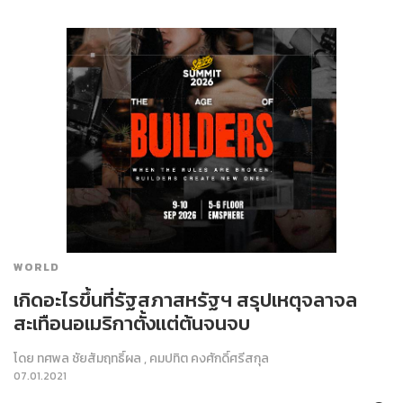
WORLD
เกิดอะไรขึ้นที่รัฐสภาสหรัฐฯ สรุปเหตุจลาจล
สะเทือนอเมริกาตั้งแต่ต้นจนจบ
โดย
ทศพล ชัยสัมฤทธิ์ผล
,
คมปทิต คงศักดิ์ศรีสกุล
07.01.2021