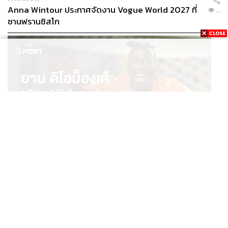
lockdown/index.html
Anna Wintour ประกาศจัดงาน Vogue World 2027 ที่
...
https://edition.cnn.com/2021/01/07/us/police-respons
ซานฟรานซิสโก
e-black-lives-matter-protest-us-capitol/index.html
https://www.bbc.com/news/live/election-us-2020-555
58355
TAGS:
ประชาธิปไตย
Donald Trump
USA
จลาจล
สหรัฐฯ
เหตุจลาจล
รัฐสภาสหรัฐฯ
SPORT
ยาน ดิโอม็องเด้ 2 ปีก่อนยังไร้สโมสรอาชีพ สู่นักเตะค่าตัว
...
125 ล้านยูโร กับคำสัญญาถึงน้องสาวผู้ล่วงลับ
415
ABOUT THE AUTHOR