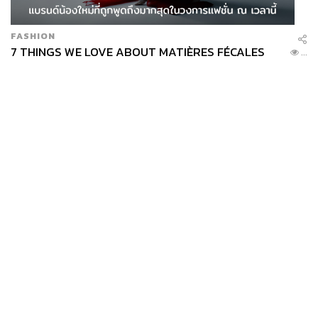
FASHION
7 THINGS WE LOVE ABOUT MATIÈRES FÉCALES
...
News
Wealth
Pop
Podcast
Video
Now
Opinion
Careers
Events
Privacy
About
Contact
Policy
FOR
ADVERTISING
MEMBERSHIP