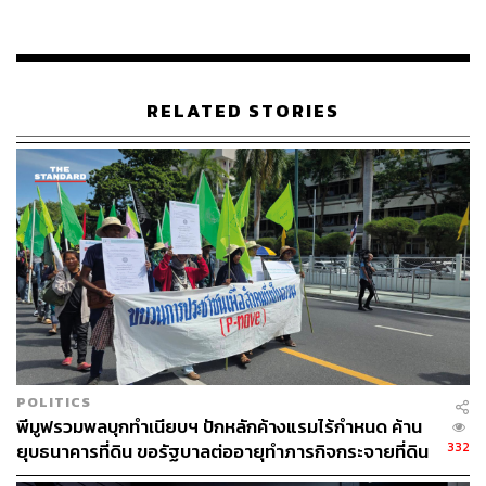
เสียต่อเศรษฐกิจของลอสแอนเจลิส ซึ่งเป็นเมืองใหญ่อันดับ
สองของประเทศที่กำลังเผชิญกับปัญหาต่างๆ เช่น ยอดขาย
บ้านที่ลดลงและการหยุดชะงักของแรงงานที่ท่าเรือ
ขณะเดียวกัน การนัดหยุดงาน WGA ครั้งล่าสุดในปี 2007-
RELATED STORIES
2008 ซึ่งกินเวลานาน 3 เดือน ส่งผลให้มีการสูญเสียงาน
37,700 ตำแหน่ง และแคลิฟอร์เนียตอนใต้สูญเสียมูลค่าทาง
เศรษฐกิจถึง 2.1 พันล้านดอลลาร์ ตามรายงานของ Milken
Institute
ความขัดแย้งครั้งนี้เกิดขึ้นในช่วงเวลาที่สตูดิโอกำลังเผชิญกับ
แรงกดดันที่เพิ่มขึ้นจากวอลล์สตรีทในการทำให้บริการสตรีม
มิงของพวกเขามีกำไร บริษัทต่างๆ เช่น Netflix และ Disney
ทุ่มเงินมหาศาลไปกับการสร้างโปรแกรมใหม่สำหรับบริการ
สตรีมมิง แต่ตอนนี้พวกเขากำลังเผชิญกับผลที่ตามมาของการ
ลงทุน
POLITICS
พีมูฟรวมพลบุกทำเนียบฯ ปักหลักค้างแรมไร้กำหนด ค้าน
สิ่งนี้นำไปสู่การลดงบประมาณและการสูญเสียงานใน
332
ยุบธนาคารที่ดิน ขอรัฐบาลต่ออายุทำภารกิจกระจายที่ดิน
อุตสาหกรรม ตัวอย่างเช่น Disney กำลังอยู่ในขั้นตอนการ