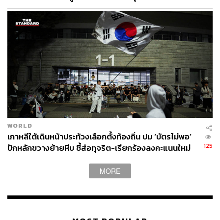
ตลาดรอง แอปฯ Streaming ได้
121
ABOUT THE AUTHOR
ถนัดกิจ จันกิเสน
Content Creator ประจำกองบรรณาธิการ
THE STANDARD WEALTH ผู้เสพติดโลก
ธุรกิจ การตลาด เทคโนโลยี และชอบสำรวจ
โลกออฟไลน์และออนไลน์มาถอดรหัสความ
เคลื่อนไหวให้เป็นเรื่องเข้าใจง่าย สนุก และได้
WORLD
ไอเดียใหม่ๆ
เกาหลีใต้เดินหน้าประท้วงเลือกตั้งท้องถิ่น ปม ‘บัตรไม่พอ’
125
ปักหลักขวางย้ายหีบ ชี้ส่อทุจริต-เรียกร้องลงคะแนนใหม่
MORE