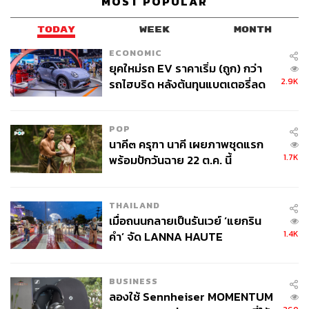
MOST POPULAR
TODAY
WEEK
MONTH
ECONOMIC
ยุคใหม่รถ EV ราคาเริ่ม (ถูก) กว่า
2.9K
รถไฮบริด หลังต้นทุนแบตเตอรี่ลด
ลง - จีนแห่บุกตลาดเกิดใหม่
POP
นาคี๓ ครุฑา นาคี เผยภาพชุดแรก
1.7K
พร้อมปักวันฉาย 22 ต.ค. นี้
THAILAND
เมื่อถนนกลายเป็นรันเวย์ ‘แยกริน
1.4K
คำ’ จัด LANNA HAUTE
COUTURE กลางสายฝน
BUSINESS
ลองใช้ Sennheiser MOMENTUM