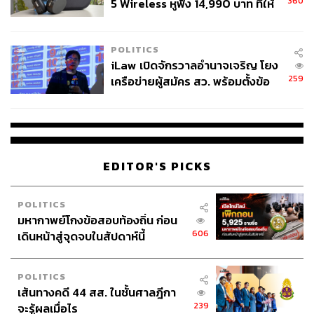
360
5 Wireless หูฟัง 14,990 บาท ที่ให้
ผู้ใช้ถอดเปลี่ยนแบตเองได้ ก่อนกฎ
EU บังคับปีหน้า
POLITICS
iLaw เปิดจักรวาลอำนาจเจริญ โยง
259
เครือข่ายผู้สมัคร สว. พร้อมตั้งข้อ
สังเกตลงสมัครตรงคุณสมบัติหรือ
ไม่
EDITOR'S PICKS
POLITICS
มหากาพย์โกงข้อสอบท้องถิ่น ก่อน
606
เดินหน้าสู่จุดจบในสัปดาห์นี้
POLITICS
เส้นทางคดี 44 สส. ในชั้นศาลฎีกา
239
จะรู้ผลเมื่อไร