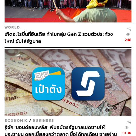
ga-926179281803e10b1d501dcab93e305d
WORLD
สามารถติดตาม THE STANDARD WEALTH
เกิดอะไรขึ้นที่อินเดีย ทำไมกลุ่ม Gen Z รวมตัวประท้วง
ผ่านแอปพลิเคชันต่างๆ ที่คุณสะดวกหรือใช้งานอยู่แล้วได้เลย
248
ใหญ่ ขับไล่รัฐบาล
TAGS:
ค่าจ้าง
สมาคมนักเขียนบทแห่งอเมริกา (WGA)
นักเขียนบทภาพยนตร์
การประท้วง
Video Streaming
Streaming
อุตสาหกรรมบันเทิง
นักเขียน
นักเขียนบทละครโทรทัศน์
การหยุดงานประท้วง
ECONOMIC
/
BUSINESS
รู้จัก ‘บอนด์ออมพลัส’ พันธบัตรรัฐบาลเปิดขายให้
30.3K
ประชาชน ดอกเบี้ยสูงกว่าตลาด ซื้อได้ทุกเดือน ขายผ่าน