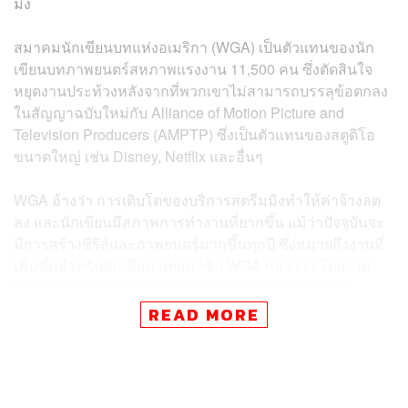
มิง
สมาคมนักเขียนบทแห่งอเมริกา (WGA) เป็นตัวแทนของนัก
เขียนบทภาพยนตร์สหภาพแรงงาน 11,500 คน ซึ่งตัดสินใจ
หยุดงานประท้วงหลังจากที่พวกเขาไม่สามารถบรรลุข้อตกลง
ในสัญญาฉบับใหม่กับ Alliance of Motion Picture and
Television Producers (AMPTP) ซึ่งเป็นตัวแทนของสตูดิโอ
ขนาดใหญ่ เช่น Disney, Netflix และอื่นๆ
WGA อ้างว่า การเติบโตของบริการสตรีมมิงทำให้ค่าจ้างลด
ลง และนักเขียนมีสภาพการทำงานที่ยากขึ้น แม้ว่าปัจจุบันจะ
มีการสร้างซีรีส์และภาพยนตร์มากขึ้นทุกปี ซึ่งหมายถึงงานที่
เพิ่มขึ้นสำหรับนักเขียน แต่สมาชิก WGA กล่าวว่า โดยรวม
แล้วพวกเขาทำเงินได้น้อยลง พวกเขาโต้แย้งว่านักเขียน
สำหรับซีรีส์สตรีมมิงได้รับค่าจ้างเพียง 46% ของค่าจ้างที่นัก
READ MORE
เขียนซีรีส์ได้รับจากการออกอากาศทางโทรทัศน์