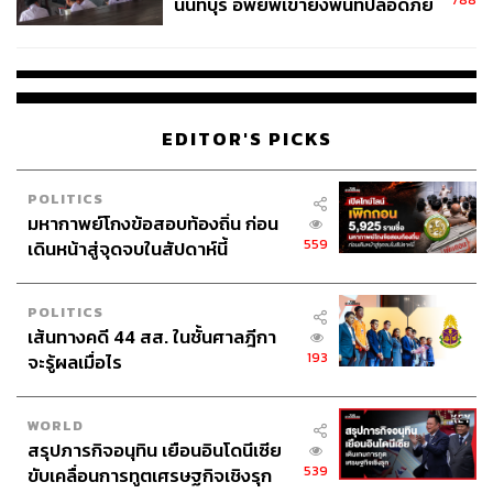
788
นนทบุรี อพยพเข้ายังพื้นที่ปลอดภัย
ชั่วคราว หลังเหตุใช้อาวุธปืนภายใน
โรงเรียนคลี่คลาย
EDITOR'S PICKS
POLITICS
มหากาพย์โกงข้อสอบท้องถิ่น ก่อน
559
เดินหน้าสู่จุดจบในสัปดาห์นี้
POLITICS
เส้นทางคดี 44 สส. ในชั้นศาลฎีกา
193
จะรู้ผลเมื่อไร
WORLD
สรุปภารกิจอนุทิน เยือนอินโดนีเซีย
539
ขับเคลื่อนการทูตเศรษฐกิจเชิงรุก