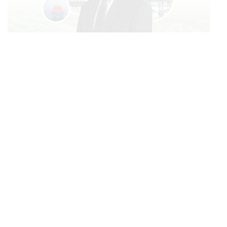
BUSINESS
/
MARKET
บางจากฯ Q2/69 ทำกำไรทะลุ 1.2 หมื่นล้าน เริ่มบุ๊กกำไร
...
‘SAF’ เชิงพาณิชย์ครั้งแรก หนุนรายได้ครึ่งปีทะลุ 3.2 แสน
ล้าน
FILM
ตาโขน เตรียมฉายที่เทศกาลภาพยนตร์ไทย ณ ประเทศ
...
บราซิล