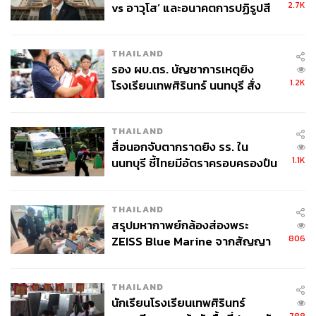
2.7K
vs อาวุโส’ และอนาคตการปฏิรูปสี
กากี กับ พล.ต.อ. เอก อังสนานนท์
THAILAND
รอง ผบ.ตร. บัญชาการเหตุยิง
1.2K
โรงเรียนเทพศิรินทร์ นนทบุรี สั่ง
ค้นหา 2 รอบยืนยันไร้คนติดค้าง พบ
ศพปู่-ย่าที่บ้านพักผู้ก่อเหตุ
THAILAND
สื่อนอกจับตากราดยิง รร. ใน
1.1K
นนทบุรี ชี้ไทยมีอัตราครอบครองปืน
สูงในระดับต้นของภูมิภาค
THAILAND
สรุปมหากาพย์กล้องส่องพระ
806
ZEISS Blue Marine จากสัญญา
ผลิต 8.3 ล้าน สู่ข้อพิพาท ‘มา
เวลล์ฯ’ ฟ้อง ‘โทน บางแค’ ผิดนัด
THAILAND
จ่ายหนี้-แอบระบุแบรนด์
นักเรียนโรงเรียนเทพศิรินทร์