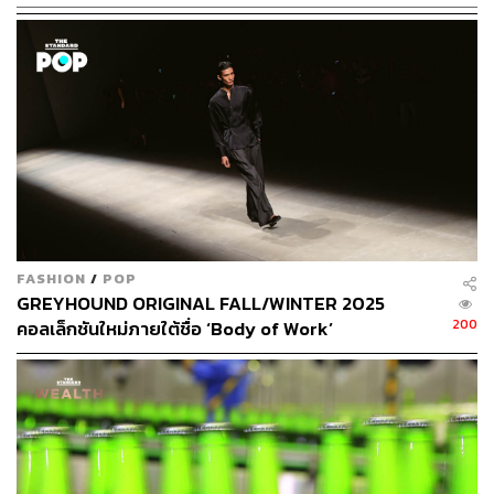
TAGS:
Heineken Open Your Celebration 2017
Heineken
Greyhound
Star Delivery Service
113
FASHION
/
POP
GREYHOUND ORIGINAL FALL/WINTER 2025
ABOUT THE AUTHOR
200
คอลเล็กชันใหม่ภายใต้ชื่อ ‘Body of Work’
THE STANDARD LIFESTYLE
กองบรรณาธิการไลฟ์สไตล์ สำนักข่าว THE
STANDARD