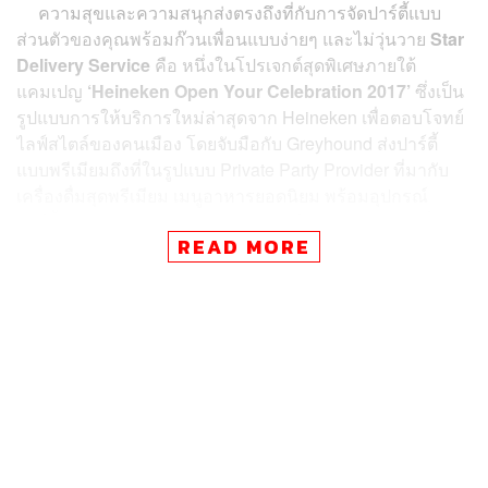
ความสุขและความสนุกส่งตรงถึงที่กับการจัดปาร์ตี้แบบ
ส่วนตัวของคุณพร้อมก๊วนเพื่อนแบบง่ายๆ และไม่วุ่นวาย
Star
Delivery Service
คือ หนึ่งในโปรเจกต์สุดพิเศษภายใต้
แคมเปญ
‘Heineken Open Your Celebration 2017’
ซึ่งเป็น
รูปแบบการให้บริการใหม่ล่าสุดจาก Heineken เพื่อตอบโจทย์
ไลฟ์สไตล์ของคนเมือง โดยจับมือกับ Greyhound ส่งปาร์ตี้
แบบพรีเมียมถึงที่ในรูปแบบ Private Party Provider ที่มากับ
เครื่องดื่มสุดพรีเมียม เมนูอาหารยอดนิยม พร้อมอุปกรณ์
ปาร์ตี้สุดชิคแบบ ‘พร้อมกิน – พร้อมเสิร์ฟ – พร้อมสนุก’ ที่
READ MORE
ครอบคลุมทั้งเรื่องอาหาร เครื่องดื่ม และอุปกรณ์ตกแต่ง
สำหรับงานปาร์ตี้ดีไซน์เก๋ให้ทุกคนสามารถจัดปาร์ตี้อย่าง
สะดวกสบาย ไม่วุ่นวายในการเตรียมอาหารและเครื่องดื่ม