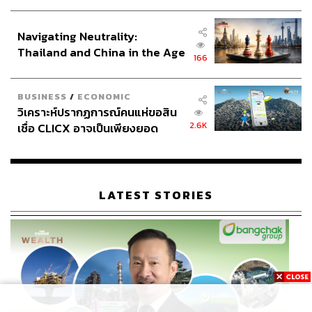
ประกาศหุ้นส่วนยุทธศาสตร์ไทย –
อินโดนีเซีย
Navigating Neutrality:
Thailand and China in the Age
166
of a New Global Order
BUSINESS
/
ECONOMIC
วิเคราะห์ปรากฏการณ์คนแห่ขอสิน
2.6K
เชื่อ CLICX อาจเป็นเพียงยอด
ภูเขาน้ำแข็ง ของปัญหาหนี้ครัว
เรือนไทยที่ถูกซุกไว้
LATEST STORIES