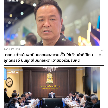
เลือกใหม่ๆ ให้กับคนในปัจจุบัน” บดินทร์กล่าว
ปารเมศ เอื้องชูถิ่น Managing Director Marshal Plus กล่าว
ถึงโจทย์ใหญ่ของการผลิตที่ต้องการผลิตกระเป๋าจากผ้า
รีไซเคิล เนื่องจากผ้ารีไซเคิลเป็นวัสดุที่ยังไม่นิยมในการนำมา
ใช้ผลิตกระเป๋ามากนัก ส่วนหนึ่งเป็นเพราะในการพิมพ์
ลวดลายลงไปบนเนื้อผ้าจะมีความยากกว่า ซึ่งสำหรับกระเป๋า
ตัวนี้ก็มีความผิดพลาดเกิดขึ้น โดยครั้งแรกของการผลิตพบ
ว่าการพิมพ์ลวดลายไม่สามารถพิมพ์ได้แบบที่คิด จึงต้อง
POLITICS
ปรับปรุงก่อนจะกลายมาเป็นกระเป๋าเวอร์ชันสมบูรณ์ในชื่อ
นายกฯ สั่งเข้มพกปืนนอกเคหสถาน ชี้ไม่ใช่เจ้าหน้าที่มีโทษ
...
‘GREYHOUND x Thai Red Cross’
อุกฉกรรจ์ ปืนถูกขโมยก่อเหตุ เจ้าของร่วมรับผิด