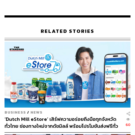
หลังโควิด-19 ผ่านพ้นไป การจัดกิจกรรมต่างๆ ก็เริ่มฟื้นกลับ
มาอีกครั้ง หนึ่งในนั้นคือ ‘งานกาชาด’ ซึ่งจัดขึ้นเพื่อหารายได้
RELATED STORIES
สนับสนุนการดำเนินภารกิจของสภากาชาดไทยทั้ง 4 ด้าน
ได้แก่ ด้านการบริการทางการแพทย์และสุขภาพอนามัย การ
บรรเทาทุกข์ผู้ประสบภัย การบริการโลหิต และการส่งเสริม
คุณภาพชีวิต ขณะเดียวกันก็ถือเป็นการเชิญชวนหน่วยงานทั้ง
ภาครัฐ รัฐวิสาหกิจ สถาบันการศึกษา เอกชน และผู้ประกอบ
การเข้ามาออกร้านจำหน่ายสินค้าราคาถูก มีบริการตรวจ
สุขภาพ และการรับบริจาคโลหิต โดยล่าสุดงานกาชาด
ประจำปี 2565 จัดขึ้น ณ สวนลุมพินี กรุงเทพมหานคร
งานกาชาดจึงมีภาพจำสำหรับเราคือเป็นงานที่สามารถเข้า
ร่วมกิจกรรมต่างๆ ไปพร้อมกับการมอบความช่วยเหลือ อย่าง
BUSINESS
/
NEWS
เช่น การบริจาคโลหิต ทว่าสิ่งที่ติดพันมาด้วยก็คือ ‘ ขยะ
‘Dutch Mill eStore’ เสิร์ฟความอร่อยถึงมือทุกจังหวัด
พลาสติก’ จากผู้ร่วมงาน ซึ่งถือเป็นโจทย์ใหญ่ในการบริหาร
60
ทั่วไทย ช่องทางใหม่จากดัชมิลล์ พร้อมโปรโมชันส่งฟรีทั่ว
จัดการ ซึ่งต่อให้สามารถคัดแยกขยะได้แล้วก็ยังไม่สามารถ
ประเทศ ส่งไว สั่งก่อนเที่ยง ได้ของวันถัดไป ส่งสินค้าแบบ