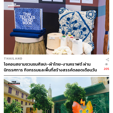
นำไปเพิ่มมูลค่าให้เกิดประโยชน์สูงสุดได้
เย็นตรงจากโรงงาน [ADVERTORIAL]
นั่นทำให้ในปี 2565 จึงเกิดความร่วมมือระหว่าง
GREYHOUND, Thai Red Cross หรือสภากาชาดไทย และ
Marshal Plus ร่วมกันออกแบบและสร้างสรรค์สินค้าใน
โครงการ Upcycling Upstyling ของบริษัท พีทีที โกลบอล
เคมิคอล จํากัด (มหาชน) หรือ GC ซึ่งถูกจัดเป็นปีที่ 3 เพื่อ
รวบรวมขวดพลาสติกจากงานกาชาดมาใช้เป็นวัตถุดิบหลัก
ในการนำไปผลิตสินค้าจากพลาสติกใช้แล้ว
THAILAND
ไอคอนสยามชวนชมศิลปะ-ผ้าไทย-งานคราฟต์ ผ่าน
Tote Bag จากขวดพลาสติกใช้แล้วในงานกาชาด 2565
205
นิทรรศการ กิจกรรมและพื้นที่สร้างสรรค์ตลอดเดือนวัน
ต่อยอดสร้างสรรค์การออกแบบผลิตภัณฑ์ในโครงการ
แม่ [ADVERTORIAL]
Upcycling Upstyling ปี 3