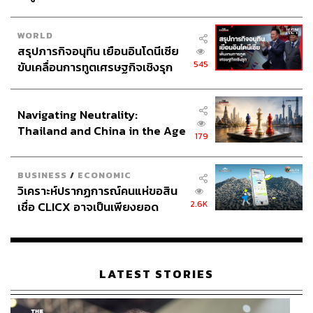
บดินทร์เปิดเผยถึงจุดเริ่มต้นของแนวคิดในการออกแบบ ซึ่งตน
WORLD
เล็งเห็นว่าเครื่องหมายของสภากาชาดไทยที่เป็นลักษณะ
สรุปภารกิจอนุทิน เยือนอินโดนีเซีย
กากบาทสีแดงเป็นเครื่องหมายที่ทุกคนเห็นแล้วนึกถึง
545
ขับเคลื่อนการทูตเศรษฐกิจเชิงรุก
สภากาชาดไทยได้ทันที และเมื่อนำมาผสมกับจุดแข็งของ
ประกาศหุ้นส่วนยุทธศาสตร์ไทย –
GREYHOUND ที่เป็นการออกแบบแบรนด์เสื้อผ้าแนวสตรีท
อินโดนีเซีย
โมเดิร์น จึงทำให้ดีไซน์ออกมาเป็นลวดลายในลักษณะนี้
Navigating Neutrality:
Thailand and China in the Age
179
of a New Global Order
ในส่วนของวัสดุที่ใช้ บดินทร์กล่าวว่าเป็นผ้ารีไซเคิลที่ทำจาก
ขวดพลาสติกใช้แล้ว โดยต้องนำขวดพลาสติกใช้แล้วมาผ่าน
BUSINESS
/
ECONOMIC
กระบวนการย่อยสลายเป็นไฟเบอร์ แล้วจึงเปลี่ยนเป็นเส้นใย
วิเคราะห์ปรากฏการณ์คนแห่ขอสิน
ก่อนจะเข้าสู่กระบวนการผลิตต่อไป โดยเนื้อของกระเป๋ามี
2.6K
เชื่อ CLICX อาจเป็นเพียงยอด
การบุใยสังเคราะห์ เพื่อให้เนื้อสัมผัสของกระเป๋าฟูนุ่มและมี
ภูเขาน้ำแข็ง ของปัญหาหนี้ครัว
ความโมเดิร์นเข้าไปด้วย
เรือนไทยที่ถูกซุกไว้
“เราอยากลบภาพสินค้ารักษ์โลกที่เราคุ้นเคยว่าจะมีหน้าตาที่
LATEST STORIES
ไม่เป็นที่นิยมนัก เราก็เลยตั้งโจทย์ว่าเราจะทำอย่างไรให้มัน
สนุกขึ้น และเข้ากับคาแรกเตอร์ของคนในสมัยนี้ เพื่อเป็นทาง