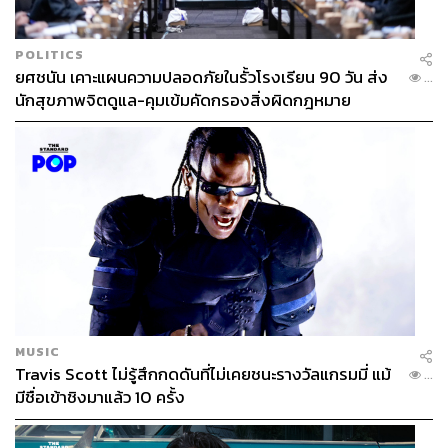
POLITICS
ยศชนัน เคาะแผนความปลอดภัยในรั้วโรงเรียน 90 วัน ส่ง
...
นักสุขภาพจิตดูแล-คุมเข้มคัดกรองสิ่งผิดกฎหมาย
‘GREYHOUND x Thai Red Cross’ กระเป๋าหนึ่งใบที่
กำลังช่วยทั้งโลกและชีวิตคน
MUSIC
Travis Scott ไม่รู้สึกกดดันที่ไม่เคยชนะรางวัลแกรมมี่ แม้
...
มีชื่อเข้าชิงมาแล้ว 10 ครั้ง