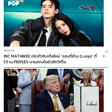
จันทร์ประภาเปิดเผยถึงสาเหตุสำคัญที่ทำให้สภากาชาดไทย
จำเป็นที่จะต้องหาช่องทางการสร้างรายได้ใหม่ เนื่องจากงบ
ประมาณที่ต้องใช้ในการบรรเทาภัยพิบัติตอนนี้อยู่ใน
สถานการณ์วิกฤตไม่น้อย ซึ่งสาเหตุเกิดจากการใช้งบ
ประมาณเพื่อดูแลผู้เปราะบางในช่วงวิกฤตโควิด-19 และ
MUSIC
ปัญหาอุทกภัยที่ผ่านมา โดยถูกใช้ไปกว่า 500 ล้านบาท จน
INC MATAWEE เปิดตัวซิงเกิลใหม่ ‘รอบที่ล้าน (Loop)’ ที่
...
ทำให้ตอนนี้เงินสำรองของสภากาชาดไทยที่ใช้เพื่อบรรเทา
ได้ เน PERSES มาแสดงในมิวสิกวิดีโอ
ภัยพิบัติไม่มีเหลืออยู่แล้ว
“ที่ผ่านมาเงินบริจาคที่สภากาชาดไทยได้และเงินที่ต้องใช้มัน
สวนทางกัน และถ้าเกิดเหตุการณ์ในลักษณะของวิกฤตโค
วิด-19 หรือน้ำท่วมอีก เราจะไม่มีเงินไปช่วยเหลือประชาชน
ซึ่งสถานการณ์ตอนนี้สภากาชาดไทยไม่มีเงินสำรองเหลือ
แล้ว”