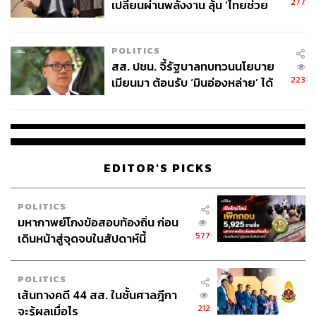
277
เปลี่ยนผ่านพลังงาน ลุ้น ‘ไทยช่วย
ไทยพลัส’ เฟส 2 รอประเมินความ
เหมาะสม
POLITICS
สส. ปชน. จี้รัฐบาลทบทวนนโยบาย
223
เมียนมา ต้อนรับ ‘มินอ่องหล่าย’ ได้
แค่สัญญาว่างเปล่า
EDITOR'S PICKS
POLITICS
มหากาพย์โกงข้อสอบท้องถิ่น ก่อน
577
เดินหน้าสู่จุดจบในสัปดาห์นี้
POLITICS
เส้นทางคดี 44 สส. ในชั้นศาลฎีกา
212
จะรู้ผลเมื่อไร