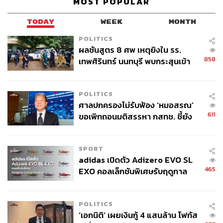
MOST POPULAR
TODAY
WEEK
MONTH
POLITICS
ผลชันสูตร 8 ศพ เหตุยิงใน รร.
858
เทพศิรินทร์ นนทบุรี พบกระสุนเข้า
จุดสำคัญ ‘ศีรษะ-หน้าอก’ ครูถูกยิง
4 นัด จากระยะไกล
POLITICS
ศาลปกครองไม่รับฟ้อง ‘หมอสรณ’
ถอดวิธีคิดฉบับ GREYHOUND
Creative Director
611
ขอเพิกถอนมติสรรหา กสทช. ชี้ยัง
ไม่ใช่ผู้เดือดร้อนเสียหาย
SPORT
adidas เปิดตัว Adizero EVO SL
465
EXO คอลเล็กชันพิเศษรับฤดูกาล
College Football
POLITICS
‘เอกนิติ’ เผยเงินกู้ 4 แสนล้าน โฟกัส