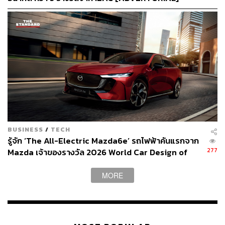
ผลิตภัณฑ์ที่ใช้ได้จริงในชีวิตประจำวัน
โดยในความร่วมมือครั้งนี้สภากาชาดไทยได้จับมือกับ
Marshal Plus และ GREYHOUND เพื่อเปลี่ยนพลาสติกใช้
แล้วให้เกิดเป็นสินค้าที่มีมูลค่าเพิ่มได้ โดย GREYHOUND
เป็นผู้ออกแบบผลิตภัณฑ์ และส่งไม้ต่อให้ Marshal Plus เพื่อ
เข้าสู่กระบวนการผลิตต่อไป ซึ่ง ‘กระเป๋า’ กลายเป็นคำตอบ
สุดท้ายของผลิตภัณฑ์ที่ทั้ง 3 ฝ่ายมองเห็นภาพร่วมกัน
“ต้องเป็นของที่มีประโยชน์ใช้สอย ใช้ได้ทุกเพศทุกวัย แล้วไม่
ต้องมีเรื่องของไซส์ เพราะฉะนั้นกระเป๋าก็น่าจะตอบโจทย์
BUSINESS
/
TECH
รู้จัก ‘The All-Electric Mazda6e’ รถไฟฟ้าคันแรกจาก
ที่สุด” บดินทร์ อภิมาน
Creative Director
GREYHOUND
277
Mazda เจ้าของรางวัล 2026 World Car Design of
ORIGINAL กล่าว
the Year [ADVERTORIAL]
MORE