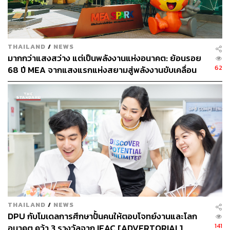
THAILAND
/
NEWS
มากกว่าแสงสว่าง แต่เป็นพลังงานแห่งอนาคต: ย้อนรอย
62
68 ปี MEA จากแสงแรกแห่งสยามสู่พลังงานขับเคลื่อน
เมือง ผ่าน MEA SPARK
จันทร์ประภา วิชิตชลชัย รองผู้อำนวยการสำนักงานจัดหาราย
ได้ สภากาชาดไทย ให้สัมภาษณ์กับ THE STANDARD ว่า
“งานกาชาดจะมีจุดแยกขยะแต่ละประเภท หนึ่งในนั้นคือขวด
พลาสติกใช้แล้วที่สามารถเป็นจุดเริ่มต้นในการส่งต่อขยะ
พลาสติกได้”
นั่นทำให้เกิดเป็นไอเดียของการสร้างความร่วมมือ โดย
สภากาชาดไทยเป็นผู้รวบรวมพลาสติกใช้แล้วผ่านการใช้
THAILAND
/
NEWS
‘YOUเทิร์น’ แพลตฟอร์มของ GC และส่งต่อให้กับสอง
DPU กับโมเดลการศึกษาปั้นคนให้ตอบโจทย์งานและโลก
141
พาร์ตเนอร์หลัก เพื่อเปลี่ยนพลาสติกใช้แล้วให้กลายเป็น
อนาคต คว้า 3 รางวัลจาก IEAC [ADVERTORIAL]