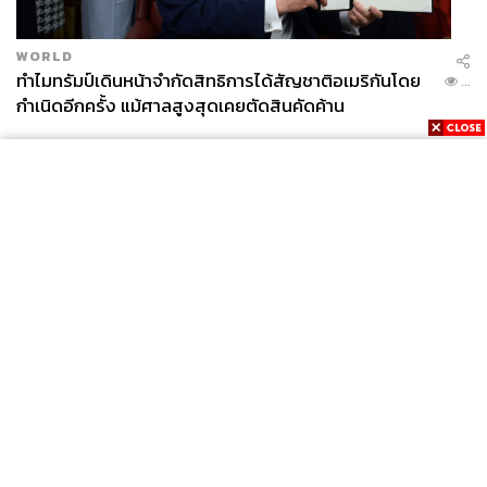
ดังนั้นสำหรับใครที่ต้องการเป็นส่วนหนึ่งของการช่วยเหลือ
โลกและสภากาชาดไทย ก็สามารถทำได้ผ่านการอุดหนุน
WORLD
กระเป๋า GREYHOUND x Thai Red Cross ล่าสุดมีการเปิด
ทำไมทรัมป์เดินหน้าจำกัดสิทธิการได้สัญชาติอเมริกันโดย
...
เผยว่าผลิตภัณฑ์จะจำหน่ายที่ร้าน GREYHOUND ทุกสาขา
กำเนิดอีกครั้ง แม้ศาลสูงสุดเคยตัดสินคัดค้าน
TAGS:
Advertorial
บริษัท พีทีที โกลบอล เคมิคอล จำกัด (มหาชน)
สภากาชาดไทย
Marshal Plus
Upcycling Upstyling
Greyhound
News
Wealth
Pop
Podcast
Video
Now
Opinion
Careers
Events
Privacy
About
Contact
311
Policy
FOR
ADVERTISING
ABOUT THE AUTHOR