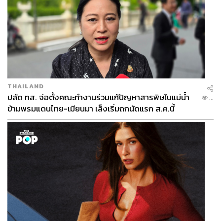
THAILAND
ปลัด ทส. จ่อตั้งคณะทำงานร่วมแก้ปัญหาสารพิษในแม่น้ำ
...
ข้ามพรมแดนไทย-เมียนมา เล็งเริ่มถกนัดแรก ส.ค.นี้