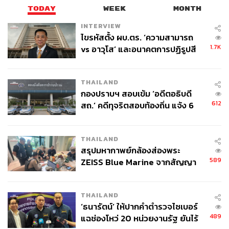
TODAY
WEEK
MONTH
INTERVIEW
ไขรหัสตั้ง ผบ.ตร. ‘ความสามารถ
1.7K
vs อาวุโส’ และอนาคตการปฏิรูปสี
กากี กับ พล.ต.อ. เอก อังสนานนท์
THAILAND
กองปราบฯ สอบเข้ม ‘อดีตอธิบดี
612
สถ.’ คดีทุจริตสอบท้องถิ่น แจ้ง 6
ข้อหาหนัก จ่อชง ป.ป.ช. 12 ส.ค. นี้
THAILAND
สรุปมหากาพย์กล้องส่องพระ
589
ZEISS Blue Marine จากสัญญา
ผลิต 8.3 ล้าน สู่ข้อพิพาท ‘มา
เวลล์ฯ’ ฟ้อง ‘โทน บางแค’ ผิดนัด
THAILAND
จ่ายหนี้-แอบระบุแบรนด์
‘ธนารัตน์’ ให้ปากคำตำรวจไซเบอร์
489
แฉช่องโหว่ 20 หน่วยงานรัฐ ยันไร้