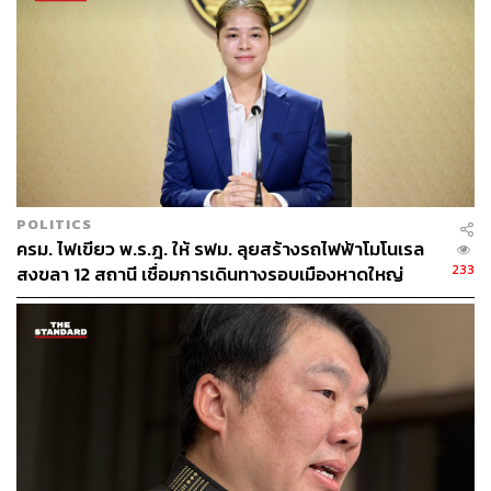
เครน Launching Gantry ทุกชุดโดยผู้เชี่ยวชาญอิสระ (Third
Party) พร้อมกำหนดมาตรฐานอายุการใช้งานของเหล็กยึด
PT Bar ให้ใช้ได้ไม่เกิน 60 รอบและห้ามนำกลับมาใช้ซ้ำเด็ด
ขาด
รวมถึงให้มีการติดตั้งระบบเฝ้าระวังแบบเรียลไทม์ (Real-
time) เช่น ระบบตรวจวัดความเอียง แรงดึง และกล้องวงจรปิด
เพื่อให้สามารถสั่งหยุดงานได้ทันทีเมื่อพบความผิดปกติ ทั้งนี้
รฟท. ยืนยันว่าจะนำบทเรียนจากอุบัติเหตุครั้งนี้ ไปทบทวน
POLITICS
หลักเกณฑ์การคัดเลือกผู้รับจ้างในอนาคต โดยจะให้น้ำหนัก
ครม. ไฟเขียว พ.ร.ฎ. ให้ รฟม. ลุยสร้างรถไฟฟ้าโมโนเรล
กับประสบการณ์และมาตรฐานความปลอดภัยเหนือกว่าการ
233
สงขลา 12 สถานี เชื่อมการเดินทางรอบเมืองหาดใหญ่
พิจารณาด้านราคา พร้อมเพิ่มบทลงโทษที่รุนแรงขึ้น เพื่อ
เรียกคืนความเชื่อมั่นและสร้างความปลอดภัยสูงสุดแก่
ประชาชนและผู้ใช้บริการต่อไป
TAGS:
กระทรวงคมนาคม
การรถไฟแห่งประเทศไทย
รถไฟความเร็วสูง
นครราชสีมา
กรมทางหลวง
เหตุเครนก่อสร้างโค่นล้ม
อนันต์ โพธิ์นิ่มแดง