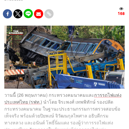
168
วานนี้ (26 พฤษภาคม) กระทรวงคมนาคมและ
การรถไฟแห่ง
ประเทศไทย (รฟท.)
นำโดย จิระพงศ์ เทพพิทักษ์ รองปลัด
กระทรวงคมนาคม ในฐานะประธานกรรมการตรวจสอบข้อ
เท็จจริง พร้อมด้วยปิยพงษ์ จิวัฒนกุลไพศาล อธิบดีกรม
ทางหลวง และอนันต์ โพธิ์นิ่มแดง รองผู้ว่าการรถไฟแห่ง