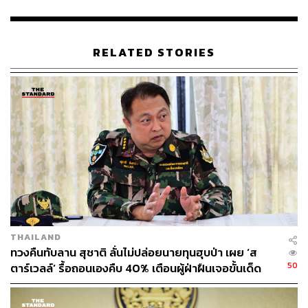
ดำเนินการทางกฎหมายและเงื่อนไขสัญญากับผู้ที่เกี่ยวข้อง
ควบคู่ไปกับการประเมินมูลค่าความเสียหายที่เกิดขึ้นต่อระบบ
โครงสร้างพื้นฐาน ทรัพย์สิน และการเดินรถ เพื่อเรียกร้อง
RELATED STORIES
ความรับผิดชอบอย่างตรงไปตรงมาและเป็นธรรม
พร้อมกันนี้ รฟท. ได้ประกาศยกระดับมาตรฐานความ
ปลอดภัยขั้นสูงสุดในทุกโครงการก่อสร้างทั่วประเทศ โดย
กำหนดเงื่อนไขเด็ดขาดให้การปฏิบัติงานในระยะใกล้เขตทาง
รถไฟ จะต้องได้รับอนุญาตปิดการเดินรถเป็นลายลักษณ์อักษร
จาก รฟท. ทุกครั้ง และสั่งยกเลิกระบบการอนุมัติงานล่วงหน้า
หรือย้อนหลังโดยสิ้นเชิง
นอกจากนี้ รฟท. ได้วางมาตรการควบคุมเชิงรุก โดยกำหนด
ให้ที่ปรึกษาควบคุมงาน (CSC) ต้องอนุมัติการทำงานแบบ
THAILAND
รายวันพร้อมแนบหลักฐานภาพถ่ายหน้างาน และต้องมี
ทวงคืนทับลาน สุชาติ ลั่นไม่ปล่อยนายทุนฮุบป่า เผย ‘ส
วิศวกรพร้อมเจ้าหน้าที่ความปลอดภัยประจำพื้นที่ตลอดเวลา
50
ตาร์เวลล์’ รื้อถอนเองคืบ 40% เตือนผู้ฝ่าฝืนเจอขั้นเด็ด
หากพบการฝ่าฝืนจะถูกสั่งระงับงานทันทีโดยไม่มีข้อยกเว้น
ขาด
ในส่วนของเครื่องจักรและอุปกรณ์ จะต้องมีการตรวจสอบ