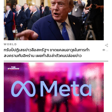
WORLD
ทรัมป์ปฏิเสธข่าวลือสหรัฐฯ ขาดแคลนอาวุธในการทำ
...
สงครามกับอิหร่าน เผยกำลังล่าตัวคนปล่อยข่าว