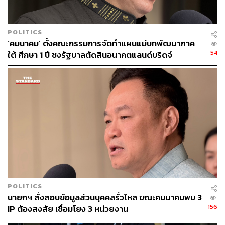
POLITICS
‘คมนาคม’ ตั้งคณะกรรมการจัดทำแผนแม่บทพัฒนาภาค
54
ใต้ ศึกษา 1 ปี ชงรัฐบาลตัดสินอนาคตแลนด์บริดจ์
168
ABOUT THE AUTHOR
THE STANDARD TEAM
กองบรรณาธิการ THE STANDARD
ABOUT THE PHOTOGRAPHER
ฐานิส สุดโต
บรรณาธิการภาพ ประจำสำนักข่าว THE
POLITICS
STANDARD
นายกฯ สั่งสอบข้อมูลส่วนบุคคลรั่วไหล ขณะคมนาคมพบ 3
156
IP ต้องสงสัย เชื่อมโยง 3 หน่วยงาน