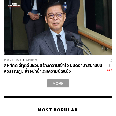
POLITICS
/
CHINA
สีหศักดิ์ จี้ทูตจีนช่วยสร้างความเข้าใจ ปมดรามาสนามบิน
242
สุวรรณภูมิ ย้ำอย่าซ้ำเติมความขัดแย้ง
MORE
MOST POPULAR