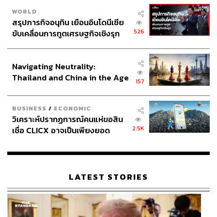
WORLD
สรุปภารกิจอนุทิน เยือนอินโดนีเซีย
526
ขับเคลื่อนการทูตเศรษฐกิจเชิงรุก
ประกาศหุ้นส่วนยุทธศาสตร์ไทย –
อินโดนีเซีย
Navigating Neutrality:
Thailand and China in the Age
157
of a New Global Order
BUSINESS
/
ECONOMIC
วิเคราะห์ปรากฏการณ์คนแห่ขอสิน
2.5K
เชื่อ CLICX อาจเป็นเพียงยอด
ภูเขาน้ำแข็ง ของปัญหาหนี้ครัว
เรือนไทยที่ถูกซุกไว้
LATEST STORIES