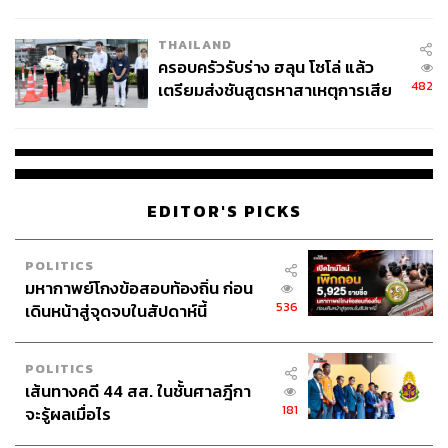
นัยทางการเมือง
THAILAND
ครอบครัวรับร่าง ฮลุน โซโล่ แล้ว
482
เตรียมส่งชันสูตรหาสาเหตุการเสีย
ชีวิต
EDITOR'S PICKS
POLITICS
มหากาพย์โกงข้อสอบท้องถิ่น ก่อน
536
เดินหน้าสู่จุดจบในสัปดาห์นี้
POLITICS
เส้นทางคดี 44 สส. ในชั้นศาลฎีกา
181
จะรู้ผลเมื่อไร