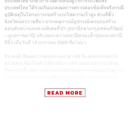
ประเทศไทย รักษาการในตำแหน่งผู้ว่าการรถไฟแห่ง
ประเทศไทย ได้ร่วมกันแถลงผลการตรวจสอบข้อเท็จจริงกรณี
อุบัติเหตุในโครงการก่อสร้างรถไฟความเร็วสูง ช่วงสีคิ้ว
จังหวัดนครราชสีมา จากเหตุการณ์อุปกรณ์เครนก่อสร้าง
หล่นทับขบวนรถด่วนพิเศษที่ 21 (สถานีกลางกรุงเทพอภิวัฒน์
– อุบลราชธานี) บริเวณระหว่างสถานีหนองน้ำขุ่นและสถานี
สีคิ้ว เมื่อวันที่ 14 มกราคม 2569 ที่ผ่านมา
จิระพงศ์ เปิดเผยว่า ตลอดระยะเวลา 45 วัน คณะกรรมการ
ตรวจสอบข้อเท็จจริงได้ดำเนินการตรวจสอบอย่างรอบด้าน
ทั้งการลงพื้นที่ตรวจสอบสถานที่เกิดเหตุ การทดสอบวัสดุทาง
วิศวกรรม การตรวจสอบชิ้นส่วนเหล็กด้วยกล้องจุลทรรศน์
อิเล็กตรอน การจัดทำแบบจำลองเพื่อวิเคราะห์กลไกการพัง
ทลาย รวมถึงการสอบปากคำผู้ที่เกี่ยวข้องทุกฝ่าย
READ MORE
ผลการตรวจสอบสรุปได้อย่างชัดเจนว่า อุบัติเหตุดังกล่าวเกิด
จากหลายปัจจัยประกอบกัน โดยเฉพาะความบกพร่องใน
กระบวนการปฏิบัติงานของอุปกรณ์ Launching Gantry ซึ่ง
เป็นเครื่องมือสำหรับยกติดตั้งชิ้นส่วนคอนกรีตขนาดใหญ่ ที่