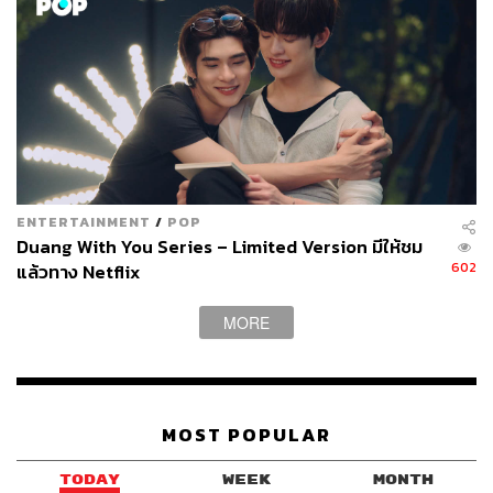
ENTERTAINMENT
/
POP
Duang With You Series – Limited Version มีให้ชม
602
แล้วทาง Netflix
MORE
MOST POPULAR
TODAY
WEEK
MONTH