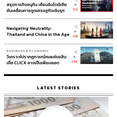
สรุปภารกิจอนุทิน เยือนอินโดนีเซีย
512
ขับเคลื่อนการทูตเศรษฐกิจเชิงรุก
ประกาศหุ้นส่วนยุทธศาสตร์ไทย –
อินโดนีเซีย
Navigating Neutrality:
Thailand and China in the Age
149
of a New Global Order
BUSINESS
/
ECONOMIC
วิเคราะห์ปรากฏการณ์คนแห่ขอสิน
2.5K
เชื่อ CLICX อาจเป็นเพียงยอด
ภูเขาน้ำแข็ง ของปัญหาหนี้ครัว
เรือนไทยที่ถูกซุกไว้
LATEST STORIES