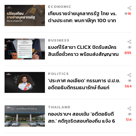
ECONOMIC
เทียบรายจ่ายบุคลากรรัฐ ไทย vs.
1K
ต่างประเทศ: พบภาษีทุก 100 บาท
ของคนไทยใช้ไปกับข้าราชการเฉียด
40 บาท
BUSINESS
แบงก์ไร้สาขา CLICX ปิดรับสมัคร
895
สินเชื่อชั่วคราว พร้อมส่งสัญญาณ
เตือนกลุ่มกู้เงินผิดวัตถุประสงค์-ให้
ข้อมูลเท็จ เตรียมดำเนินคดีเด็ดขาด
POLITICS
‘ประภาศ คงเอียด’ กรรมการ ป.ป.ช.
564
อดีตอธิบดีกรมธนารักษ์ ถึงแก่
อนิจกรรม
THAILAND
กองปราบฯ สอบเข้ม ‘อดีตอธิบดี
514
สถ.’ คดีทุจริตสอบท้องถิ่น แจ้ง 6
ข้อหาหนัก จ่อชง ป.ป.ช. 12 ส.ค. นี้