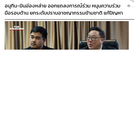
อนุทิน-มินอ่องหล่าย ออกแถลงการณ์ร่วม หนุนความร่วม
...
มือรอบด้าน ยกระดับปราบอาชญากรรมข้ามชาติ แก้ปัญหา
หมอกควัน-มลพิษทางน้ำ
POLITICS
พรรคประชาชน-คณะก้าวหน้า พบ รมว.แรงงาน ติดตามคดี
...
แรงงานเก็บเบอร์รีฟินแลนด์