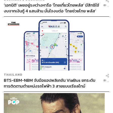
‘เอกนิติ’ เผยอยู่ระหว่างหารือ ‘ไทยเที่ยวไทยพลัส’ มีสิทธิใช้
...
งบจากเงินกู้ 4 แสนล้าน มั่นใจงบต่อ ‘ไทยช่วยไทย พลัส’
เฟส 2 มีเพียงพอ
THAILAND
BTS-EBM-NBM จับมือแอปพลิเคชัน ViaBus ยกระดับ
...
การติดตามตำแหน่งรถไฟฟ้า 3 สายแบบเรียลไทม์