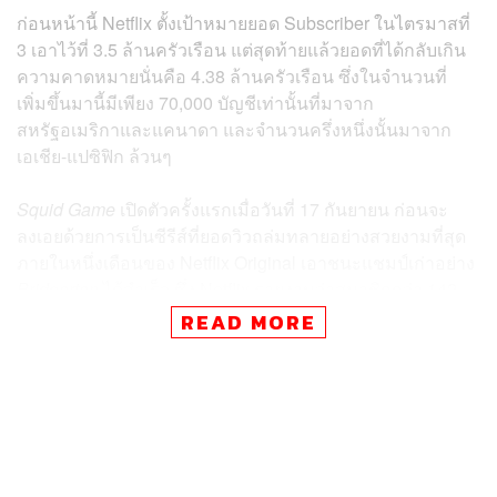
ก่อนหน้านี้ Netflix ตั้งเป้าหมายยอด Subscriber ในไตรมาสที่
3 เอาไว้ที่ 3.5 ล้านครัวเรือน แต่สุดท้ายแล้วยอดที่ได้กลับเกิน
ความคาดหมายนั่นคือ 4.38 ล้านครัวเรือน ซึ่งในจำนวนที่
เพิ่มขึ้นมานี้มีเพียง 70,000 บัญชีเท่านั้นที่มาจาก
สหรัฐอเมริกาและแคนาดา และจำนวนครึ่งหนึ่งนั้นมาจาก
เอเชีย-แปซิฟิก ล้วนๆ
Squid Game
เปิดตัวครั้งแรกเมื่อวันที่ 17 กันยายน ก่อนจะ
ลงเอยด้วยการเป็นซีรีส์ที่ยอดวิวถล่มทลายอย่างสวยงามที่สุด
ภายในหนึ่งเดือนของ Netflix Original เอาชนะแชมป์เก่าอย่าง
Bridgerton
ได้สำเร็จ ซึ่ง Netflix รายงานว่าสมาชิกกว่า 142
ล้านครัวเรือนทั่วโลก ซึ่งนับเป็น 2 ใน 3 ของทั้งหมดนั้น เปิด
READ MORE
ชม
Squid Game
ภายใน 4 สัปดาห์แรกของการออกฉาย
Netflix กล่าวถึงความสำเร็จของซีรีส์
Squid Game
ว่า “ความ
นิยมที่ยิ่งใหญ่ของ
Squid Game
มันน่าเหลือเชื่อมาก โชว์นี้
เป็นโปรแกรมที่อยู่บนอันดับ 1 ของเราใน 94 ประเทศ (รวมไป
ถึงสหรัฐอเมริกา) และเหมือนกับโชว์ยอดฮิตอื่นๆ ของเรา