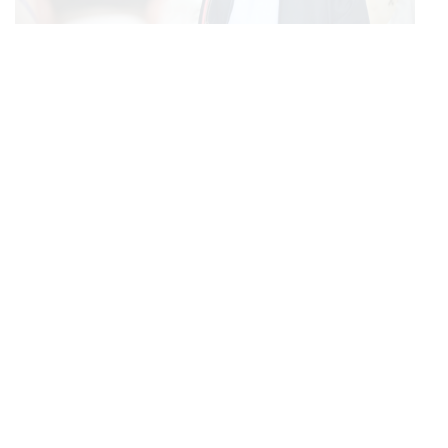
POLITICS
อนุทินย้ำพับโครงการแลนด์บริดจ์เพราะไม่คุ้ม มุ่งพัฒนา
...
Missing Link รองรับอ่าวไทย-อันดามัน
FASHION
CARTIER AT WEIBO GALA เครื่องประดับบนลุคพรม
...
แดงของแขกคนสำคัญ