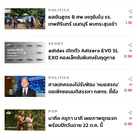
POLITICS
ผลชันสูตร 8 ศพ เหตุยิงใน รร.
1.3K
เทพศิรินทร์ นนทบุรี พบกระสุนเข้า
จุดสำคัญ ‘ศีรษะ-หน้าอก’ ครูถูกยิง
4 นัด จากระยะไกล
SPORT
adidas เปิดตัว Adizero EVO SL
0.9K
EXO คอลเล็กชันพิเศษรับฤดูกาล
College Football
POLITICS
ศาลปกครองไม่รับฟ้อง ‘หมอสรณ’
0.9K
ขอเพิกถอนมติสรรหา กสทช. ชี้ยัง
ไม่ใช่ผู้เดือดร้อนเสียหาย
POP
นาคี๓ ครุฑา นาคี เผยภาพชุดแรก
0.9K
พร้อมปักวันฉาย 22 ต.ค. นี้