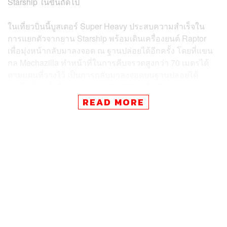
Starship ในขั้นถัดไป
ในเที่ยวบินนี้บูสเตอร์ Super Heavy ประสบความสำเร็จใน
การแยกตัวจากยาน Starship พร้อมเดินเครื่องยนต์ Raptor
เพื่อมุ่งหน้ากลับมาลงจอด ณ ฐานปล่อยได้อีกครั้ง โดยที่แขน
กล Mechazilla ทำหน้าที่ในการคีบจรวดสูงกว่า 70 เมตรได้
ตามแผนที่วางไว้ เป็นการกลับมาลงจอดบนฐานปล่อยได้
สำเร็จเป็นครั้งที่ 2 ต่อจากภารกิจ IFT-5 เมื่อเดือนตุลาคม
2024
READ MORE
อย่างไรก็ตาม สัญญาณข้อมูลจากยาน Starship ขาดหายไป
ในช่วงเวลาประมาณ 8 นาที 26 วินาทีหลังขึ้นบิน ก่อนมี
รายงานจาก SpaceX ในภายหลังว่ายานอวกาศเกิดการ ‘แยก
ชิ้นส่วนอย่างรวดเร็วแบบไม่มีในแผนการ’ (Rapid
Unscheduled Disassembly) ระหว่างเดินเครื่องยนต์ขึ้นสู่
อวกาศ ส่งผลให้มีซากชิ้นส่วนจำนวนมากตกลงมาเหนือ
มหาสมุทรแอตแลนติก
ตามเดิม ยาน Starship จะสาธิตนำส่งดาวเทียม Starlink