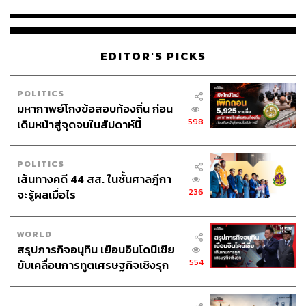
EDITOR'S PICKS
POLITICS
มหากาพย์โกงข้อสอบท้องถิ่น ก่อน
598
เดินหน้าสู่จุดจบในสัปดาห์นี้
POLITICS
เส้นทางคดี 44 สส. ในชั้นศาลฎีกา
236
จะรู้ผลเมื่อไร
WORLD
สรุปภารกิจอนุทิน เยือนอินโดนีเซีย
554
ขับเคลื่อนการทูตเศรษฐกิจเชิงรุก
ประกาศหุ้นส่วนยุทธศาสตร์ไทย –
อินโดนีเซีย