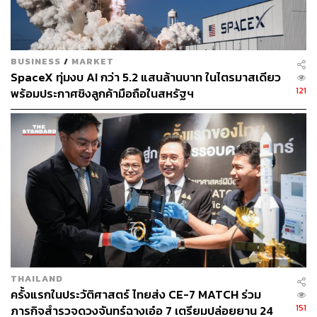
430
BUSINESS
/
MARKET
SpaceX ทุ่มงบ AI กว่า 5.2 แสนล้านบาท ในไตรมาสเดียว
121
พร้อมประกาศชิงลูกค้ามือถือในสหรัฐฯ
ABOUT THE AUTHOR
กรทอง วิริยะเศวตกุล
นักสื่อสารดาราศาสตร์ ครีเอเตอร์ด้านอวกาศ
THAILAND
ครั้งแรกในประวัติศาสตร์ ไทยส่ง CE-7 MATCH ร่วม
151
ภารกิจสำรวจดวงจันทร์ฉางเอ๋อ 7 เตรียมปล่อยยาน 24