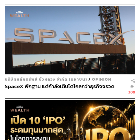
ส.ค.นี้
บริษัทหลักทรัพย์ บัวหลวง จำกัด (มหาชน)
/
OPINION
SpaceX พักฐาน แต่กำลังเติบโตไกลกว่าธุรกิจจรวด
309