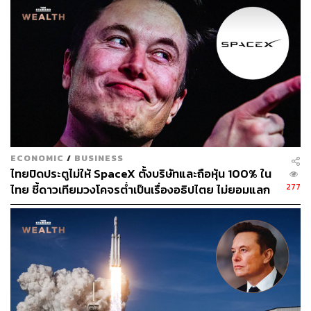
ทั้งนี้ SpaceX ใช้วิธีพัฒนายานอวกาศด้วยการนำส่งขึ้น
ทดสอบในสภาพแวดล้อมจริง เพื่อเก็บข้อมูลจากข้อผิดพลาด
ต่างๆ มาใช้ปรับปรุงและพัฒนาจรวด โดยปัจจุบันมีการเตรียม
บูสเตอร์และยาน Starship สำหรับภารกิจทดสอบเที่ยวที่ 8 ไว้
แล้ว แต่อาจถูกเลื่อนกำหนดทดสอบออกไป เพื่อให้เวลาใน
การสืบหาต้นเหตุของการสูญเสียยาน Starship ในเที่ยวที่ 7
ได้อย่างชัดเจนเสียก่อน
ภาพ:
SpaceX
ECONOMIC
/
BUSINESS
อ้างอิง:
ไทยปิดประตูไม่ให้ SpaceX ตั้งบริษัทและถือหุ้น 100% ใน
https://www.spacex.com/launches/mission/?missionI
277
ไทย ชี้ดาวเทียมวงโคจรต่ำเป็นเรื่องอธิปไตย ไม่ยอมแลก
d=starship-flight-7
ในโต๊ะเจรจาการค้า
TAGS:
SpaceX
Starship