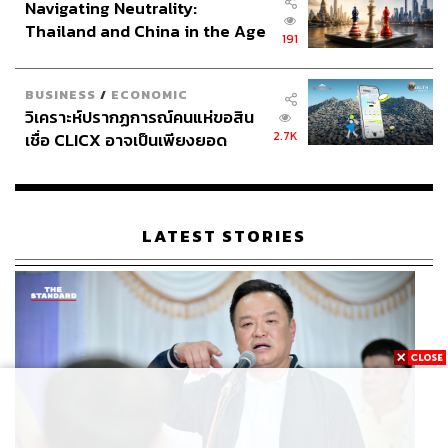
Navigating Neutrality:
Thailand and China in the Age
191
of a New Global Order
BUSINESS
/
ECONOMIC
วิเคราะห์ปรากฏการณ์คนแห่ขอสิน
2.7K
เชื่อ CLICX อาจเป็นเพียงยอด
ภูเขาน้ำแข็ง ของปัญหาหนี้ครัว
เรือนไทยที่ถูกซุกไว้
LATEST STORIES